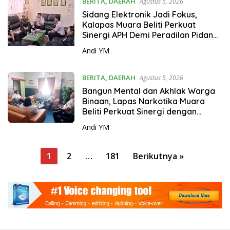
BERITA
,
DAERAH
Agustus 5, 2026
Sidang Elektronik Jadi Fokus,
Kalapas Muara Beliti Perkuat
Sinergi APH Demi Peradilan Pidana
yang Modern dan Efektif
Andi YM
BERITA
,
DAERAH
Agustus 5, 2026
Bangun Mental dan Akhlak Warga
Binaan, Lapas Narkotika Muara
Beliti Perkuat Sinergi dengan
Kemenag Musi Rawas
Andi YM
P
1
2
…
181
Berikutnya »
a
g
i
n
a