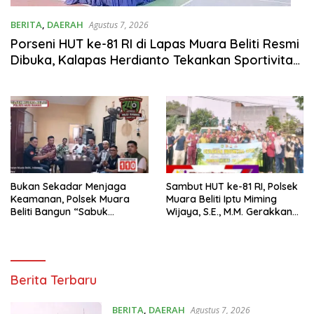
BERITA
,
DAERAH
Agustus 7, 2026
Porseni HUT ke-81 RI di Lapas Muara Beliti Resmi
Dibuka, Kalapas Herdianto Tekankan Sportivitas
dan Pembinaan Warga Binaan.
Bukan Sekadar Menjaga
Sambut HUT ke-81 RI, Polsek
Keamanan, Polsek Muara
Muara Beliti Iptu Miming
Beliti Bangun “Sabuk
Wijaya, S.E., M.M. Gerakkan
Kamtibmas” Bersama
Gotong Royong: Lingkungan
Masyarakat
Bersih, Warga Nyaman.
U
Berita Terbaru
l
a
BERITA
,
DAERAH
Agustus 7, 2026