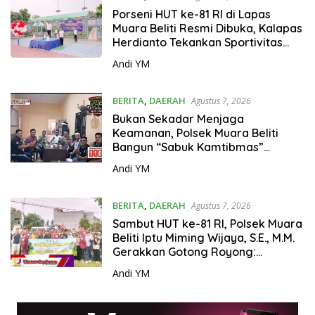
s
Porseni HUT ke-81 RI di Lapas
a
Muara Beliti Resmi Dibuka, Kalapas
n
Herdianto Tekankan Sportivitas
R
dan Pembinaan Warga Binaan.
Andi YM
a
k
y
BERITA
,
DAERAH
Agustus 7, 2026
a
Bukan Sekadar Menjaga
t
Keamanan, Polsek Muara Beliti
Bangun “Sabuk Kamtibmas”
Bersama Masyarakat
Andi YM
BERITA
,
DAERAH
Agustus 7, 2026
Sambut HUT ke-81 RI, Polsek Muara
Beliti Iptu Miming Wijaya, S.E., M.M.
Gerakkan Gotong Royong:
Lingkungan Bersih, Warga Nyaman.
Andi YM