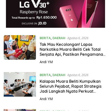
BERITA
,
DAERAH
Agustus 6, 2026
Tak Mau Kecolongan! Lapas
Narkotika Muara Beliti Cek Total
Senjata Api, Pastikan Pengamanan
Selalu Siaga 24 Jam
Andi YM
BERITA
,
DAERAH
Agustus 6, 2026
Kalapas Muara Beliti Kumpulkan
Seluruh Pejabat, Rapat Strategis
Jadi Langkah Nyata Perkuat
Keamanan dan Tingkatkan
Andi YM
Pelayanan Pemasyarakatan