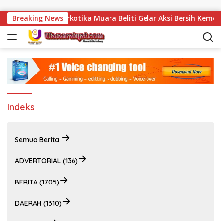
Langsung ke konten
ng, Lapas Narkotika Muara Beliti Gelar Aksi Bersih Kemerdek
Breaking News
Indeks
Semua Berita
ADVERTORIAL (136)
BERITA (1705)
DAERAH (1310)