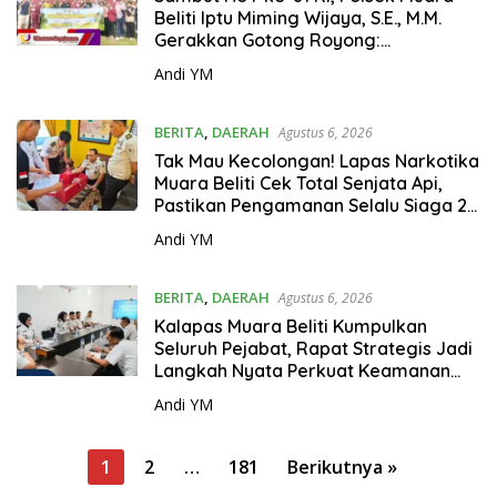
Beliti Iptu Miming Wijaya, S.E., M.M.
Gerakkan Gotong Royong:
Lingkungan Bersih, Warga Nyaman.
Andi YM
BERITA
,
DAERAH
Agustus 6, 2026
Tak Mau Kecolongan! Lapas Narkotika
Muara Beliti Cek Total Senjata Api,
Pastikan Pengamanan Selalu Siaga 24
Jam
Andi YM
BERITA
,
DAERAH
Agustus 6, 2026
Kalapas Muara Beliti Kumpulkan
Seluruh Pejabat, Rapat Strategis Jadi
Langkah Nyata Perkuat Keamanan
dan Tingkatkan Pelayanan
Andi YM
Pemasyarakatan
P
1
2
…
181
Berikutnya »
a