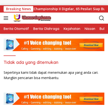
Langsung ke konten
Elang Putih Intern Championship II Digelar, 65 Pesilat Siap Buru
Breaking News
Berita Otomotif
Berita Olahraga
Kejahatan
Nissan
Bulut
Tidak ada yang ditemukan
Sepertinya kami tidak dapat menemukan apa yang anda cari.
Mungkin pencarian bisa membantu.