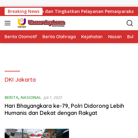
Langsung ke konten
ta Perkuat Keamanan dan Tingkatkan Pelayanan Pemasyarakata
Breaking News
Berita Otomotif
Berita Olahraga
Kejahatan
Nissan
Bulut
DKI Jakarta
BERITA
,
NASIONAL
Juli 1, 2025
Hari Bhayangkara ke-79, Polri Didorong Lebih
Humanis dan Dekat dengan Rakyat