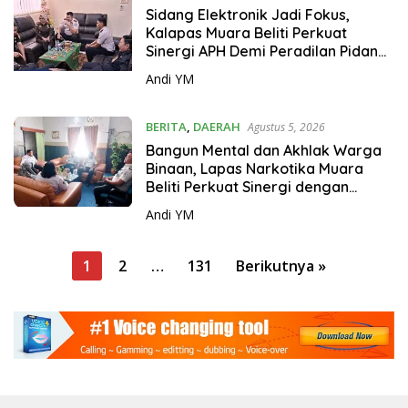
Sidang Elektronik Jadi Fokus,
Kalapas Muara Beliti Perkuat
Sinergi APH Demi Peradilan Pidana
yang Modern dan Efektif
Andi YM
BERITA
,
DAERAH
Agustus 5, 2026
Bangun Mental dan Akhlak Warga
Binaan, Lapas Narkotika Muara
Beliti Perkuat Sinergi dengan
Kemenag Musi Rawas
Andi YM
P
1
2
…
131
Berikutnya »
a
g
i
n
a