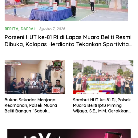
BERITA
,
DAERAH
Agustus 7, 2026
Porseni HUT ke-81 RI di Lapas Muara Beliti Resmi
Dibuka, Kalapas Herdianto Tekankan Sportivitas
dan Pembinaan Warga Binaan.
Bukan Sekadar Menjaga
Sambut HUT ke-81 RI, Polsek
Keamanan, Polsek Muara
Muara Beliti Iptu Miming
Beliti Bangun “Sabuk
Wijaya, S.E., M.M. Gerakkan
Kamtibmas” Bersama
Gotong Royong: Lingkungan
Masyarakat
Bersih, Warga Nyaman.