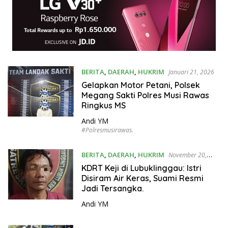
BERITA
,
DAERAH
,
HUKRIM
Januari 21, 2026
Gelapkan Motor Petani, Polsek
Megang Sakti Polres Musi Rawas
Ringkus MS
Andi YM
#Polresmusirawas.
BERITA
,
DAERAH
,
HUKRIM
November 20,
2025
KDRT Keji di Lubuklinggau: Istri
Disiram Air Keras, Suami Resmi
Jadi Tersangka.
Andi YM