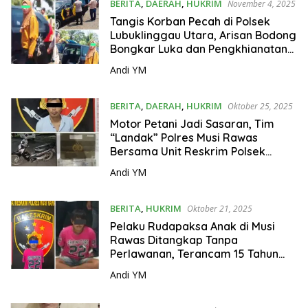
BERITA
,
DAERAH
,
HUKRIM
November 4, 2025
Tangis Korban Pecah di Polsek
Lubuklinggau Utara, Arisan Bodong
Bongkar Luka dan Pengkhianatan
Kepercayaan
Andi YM
BERITA
,
DAERAH
,
HUKRIM
Oktober 25, 2025
Motor Petani Jadi Sasaran, Tim
“Landak” Polres Musi Rawas
Bersama Unit Reskrim Polsek
Purwodadi Ringkus Spesialis
Andi YM
Pencuri
BERITA
,
HUKRIM
Oktober 21, 2025
Pelaku Rudapaksa Anak di Musi
Rawas Ditangkap Tanpa
Perlawanan, Terancam 15 Tahun
Penjara
Andi YM