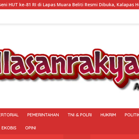
-81 RI di Lapas Muara Beliti Resmi Dibuka, Kalapas Herdianto
ERTORIAL
PEMERINTAHAN
TNI & POLRI
HUKRIM
POLITI
EKOBIS
OPINI