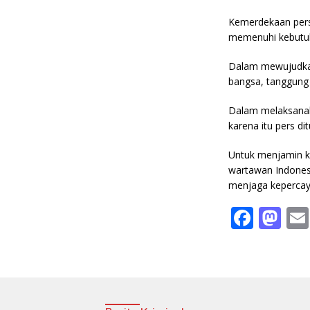
Kemerdekaan pers
memenuhi kebutuh
Dalam mewujudkan
bangsa, tanggung
Dalam melaksanaka
karena itu pers di
Untuk menjamin k
wartawan Indones
menjaga kepercaya
F
M
ac
as
e
to
b
d
o
o