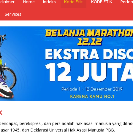
sclaimer
Home
Indeks
Kode Etik
KODE ETIK
Pedom
Services
k
ndapat, berekspresi, dan pers adalah hak asasi manusia yang dilind
sar 1945, dan Deklarasi Universal Hak Asasi Manusia PBB.