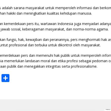
 adalah sarana masyarakat untuk memperoleh informasi dan berkom
an hakiki dan meningkatkan kualitas kehidupan manusia.
 kemerdekaan pers itu, wartawan Indonesia juga menyadari adanya
 jawab sosial, keberagaman masyarakat, dan norma-norma agama.
n fungsi, hak, kewajiban dan peranannya, pers menghormati hak asa
tuntut profesional dan terbuka untuk dikontrol oleh masyarakat.
emerdekaan pers dan memenuhi hak publik untuk memperoleh inform
ia memerlukan landasan moral dan etika profesi sebagai pedoman o
an publik dan menegakkan integritas serta profesionalisme.
E
S
m
h
ai
ar
l
e