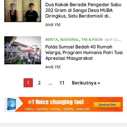
2026
Dua Kakak Beradik Pengedar Sabu
202 Gram di Sanga Desa MUBA
Diringkus, Satu Berdomisili di
Jakarta Barat.
Andi YM
BERITA
,
NASIONAL
,
TNI & POLRI
April 12,
2026
Polda Sumsel Bedah 40 Rumah
Warga, Program Humanis Polri Tuai
Apresiasi Masyarakat
Andi YM
P
1
2
…
11
Berikutnya »
a
g
i
n
a