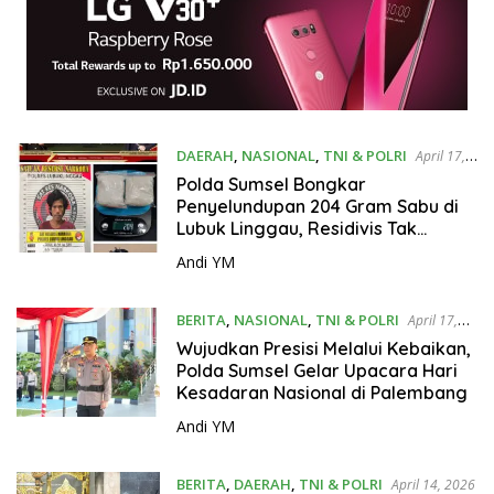
DAERAH
,
NASIONAL
,
TNI & POLRI
April 17,
2026
Polda Sumsel Bongkar
Penyelundupan 204 Gram Sabu di
Lubuk Linggau, Residivis Tak
Berkutik Terjaring Undercover Buy
Andi YM
BERITA
,
NASIONAL
,
TNI & POLRI
April 17,
2026
Wujudkan Presisi Melalui Kebaikan,
Polda Sumsel Gelar Upacara Hari
Kesadaran Nasional di Palembang
Andi YM
BERITA
,
DAERAH
,
TNI & POLRI
April 14, 2026