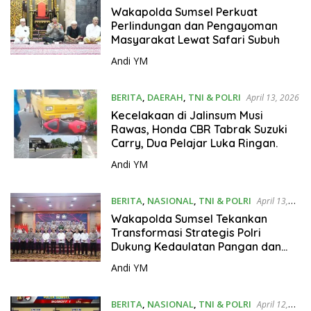
Wakapolda Sumsel Perkuat
Perlindungan dan Pengayoman
Masyarakat Lewat Safari Subuh
Andi YM
BERITA
,
DAERAH
,
TNI & POLRI
April 13, 2026
Kecelakaan di Jalinsum Musi
Rawas, Honda CBR Tabrak Suzuki
Carry, Dua Pelajar Luka Ringan.
Andi YM
BERITA
,
NASIONAL
,
TNI & POLRI
April 13,
2026
Wakapolda Sumsel Tekankan
Transformasi Strategis Polri
Dukung Kedaulatan Pangan dan
Energi
Andi YM
BERITA
,
NASIONAL
,
TNI & POLRI
April 12,