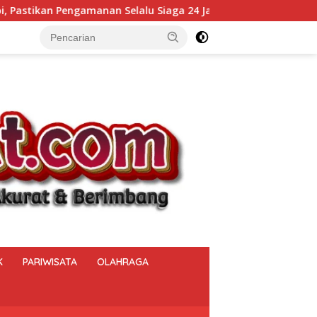
lu Siaga 24 Jam
Kalapas Muara Beliti Kumpulkan Selur
K
PARIWISATA
OLAHRAGA