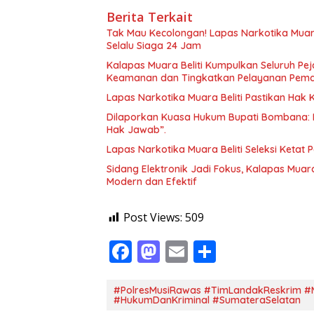
Berita Terkait
Tak Mau Kecolongan! Lapas Narkotika Muara
Selalu Siaga 24 Jam
Kalapas Muara Beliti Kumpulkan Seluruh Pej
Keamanan dan Tingkatkan Pelayanan Pem
Lapas Narkotika Muara Beliti Pastikan Hak
Dilaporkan Kuasa Hukum Bupati Bombana: 
Hak Jawab”.
Lapas Narkotika Muara Beliti Seleksi Ketat 
Sidang Elektronik Jadi Fokus, Kalapas Muara
Modern dan Efektif
Post Views:
509
F
M
E
S
ac
as
m
h
e
to
ai
ar
#PolresMusiRawas #TimLandakReskrim #
#HukumDanKriminal #SumateraSelatan