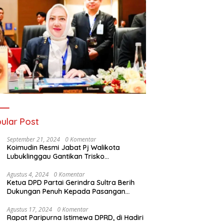
ular Post
September 21, 2024
0 Komentar
Koimudin Resmi Jabat Pj Walikota
Lubuklinggau Gantikan Trisko
Defriansyah
Agustus 4, 2024
0 Komentar
Ketua DPD Partai Gerindra Sultra Berih
Dukungan Penuh Kepada Pasangan
Calon Bupati Konawe dan Wakil Bupati
Konawe (HADIR) di Pilkada Konawe 2024
Agustus 17, 2024
0 Komentar
Rapat Paripurna Istimewa DPRD, di Hadiri