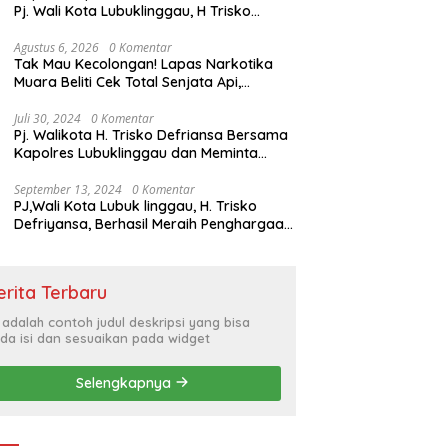
Pj. Wali Kota Lubuklinggau, H Trisko
Defriyansa Dengan Agenda
Mendengarkan Pidato Kenegaraan
Agustus 6, 2026
0 Komentar
Tak Mau Kecolongan! Lapas Narkotika
Presiden RI Dalam Rangka HUT ke-79
Muara Beliti Cek Total Senjata Api,
Pastikan Pengamanan Selalu Siaga 24
Jam
Juli 30, 2024
0 Komentar
Pj. Walikota H. Trisko Defriansa Bersama
Kapolres Lubuklinggau dan Meminta
Kepada Masyarakat Cerdas Menyikapi
Hajatan Politik
September 13, 2024
0 Komentar
PJ,Wali Kota Lubuk linggau, H. Trisko
Defriyansa, Berhasil Meraih Penghargaan
Bergengsi Dengan Menerapkan Sistem
Merit Dalam Pengisian JPT
erita Terbaru
i adalah contoh judul deskripsi yang bisa
da isi dan sesuaikan pada widget
Selengkapnya