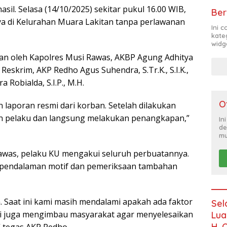
il. Selasa (14/10/2025) sekitar pukul 16.00 WIB,
Ber
a di Kelurahan Muara Lakitan tanpa perlawanan
Ini 
kate
widg
an oleh Kapolres Musi Rawas, AKBP Agung Adhitya
at Reskrim, AKP Redho Agus Suhendra, S.Tr.K., S.I.K.,
 Robialda, S.I.P., M.H.
O
laporan resmi dari korban. Setelah dilakukan
an pelaku dan langsung melakukan penangkapan,”
In
de
mu
awas, pelaku KU mengakui seluruh perbuatannya.
an pendalaman motif dan pemeriksaan tambahan
 Saat ini kami masih mendalami apakah ada faktor
Sel
mi juga mengimbau masyarakat agar menyelesaikan
Lua
H. 