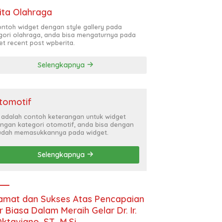
ita Olahraga
contoh widget dengan style gallery pada
gori olahraga, anda bisa mengaturnya pada
et recent post wpberita.
Selengkapnya
tomotif
i adalah contoh keterangan untuk widget
ngan kategori otomotif, anda bisa dengan
dah memasukkannya pada widget.
Selengkapnya
amat dan Sukses Atas Pencapaian
r Biasa Dalam Meraih Gelar Dr. Ir.
Oktaviano, ST., M.Si.