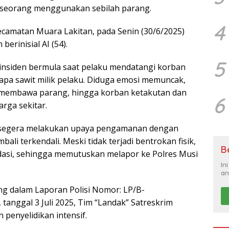
eorang menggunakan sebilah parang.
4
 Kecamatan Muara Lakitan, pada Senin (30/6/2025)
erinisial AI (54).
5
 insiden bermula saat pelaku mendatangi korban
pa sawit milik pelaku. Diduga emosi memuncak,
 membawa parang, hingga korban ketakutan dan
6
rga sekitar.
t segera melakukan upaya pengamanan dengan
li terkendali. Meski tidak terjadi bentrokan fisik,
B
dasi, sehingga memutuskan melapor ke Polres Musi
In
an
g dalam Laporan Polisi Nomor: LP/B-
anggal 3 Juli 2025, Tim “Landak” Satreskrim
penyelidikan intensif.