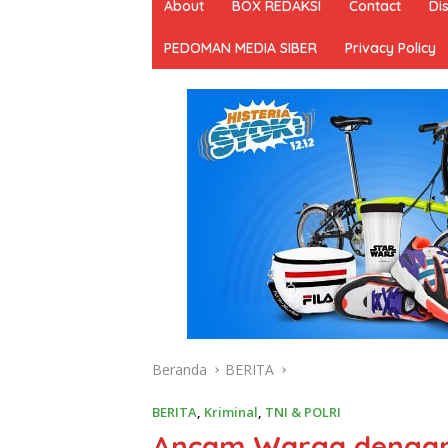
About
BOX REDAKSI
Contact
Di
PEDOMAN MEDIA SIBER
Privacy Policy
Beranda
BERITA
BERITA
,
Kriminal
,
TNI & POLRI
Ancam Warga dengan 