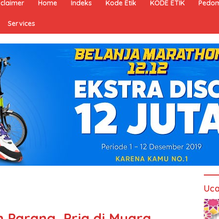
sclaimer
Home
Indeks
Kode Etik
KODE ETIK
Pedom
Services
Uca
Parang, Pria di Muara