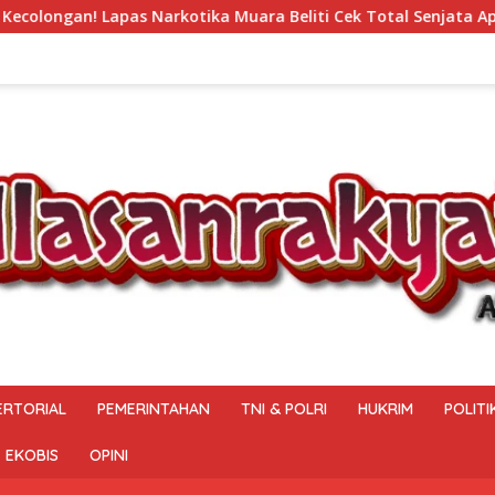
Muara Beliti Cek Total Senjata Api, Pastikan Pengamanan Sela
ERTORIAL
PEMERINTAHAN
TNI & POLRI
HUKRIM
POLITI
EKOBIS
OPINI