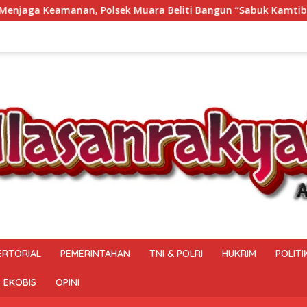
ra Beliti Bangun “Sabuk Kamtibmas” Bersama Masyarakat
ERTORIAL
PEMERINTAHAN
TNI & POLRI
HUKRIM
POLITI
EKOBIS
OPINI