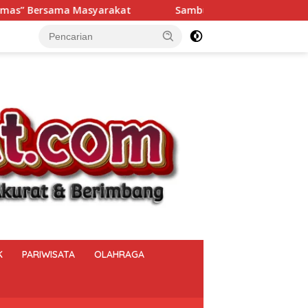
Sambut HUT ke-81 RI, Polsek Muara Beliti Iptu Miming Wij
K
PARIWISATA
OLAHRAGA