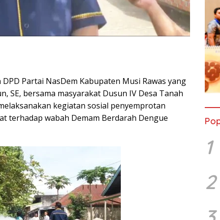
ua DPD Partai NasDem Kabupaten Musi Rawas yang
un, SE, bersama masyarakat Dusun IV Desa Tanah
ni melaksanakan kegiatan sosial penyemprotan
urat terhadap wabah Demam Berdarah Dengue
Pop
1
2
3