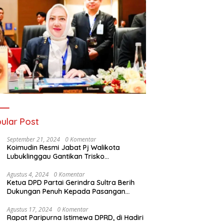
ular Post
September 21, 2024
0 Komentar
Koimudin Resmi Jabat Pj Walikota
Lubuklinggau Gantikan Trisko
Defriansyah
Agustus 4, 2024
0 Komentar
Ketua DPD Partai Gerindra Sultra Berih
Dukungan Penuh Kepada Pasangan
Calon Bupati Konawe dan Wakil Bupati
Konawe (HADIR) di Pilkada Konawe 2024
Agustus 17, 2024
0 Komentar
Rapat Paripurna Istimewa DPRD, di Hadiri