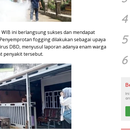
4
5 WIB ini berlangsung sukses dan mendapat
5
. Penyemprotan fogging dilakukan sebagai upaya
rus DBD, menyusul laporan adanya enam warga
t penyakit tersebut.
6
B
In
an