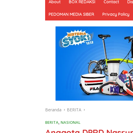
About
BOX REDAKSI
Contact
Di
PEDOMAN MEDIA SIBER
Privacy Policy
Beranda
BERITA
BERITA
,
NASIONAL
Anggota DPRD Nasrun 