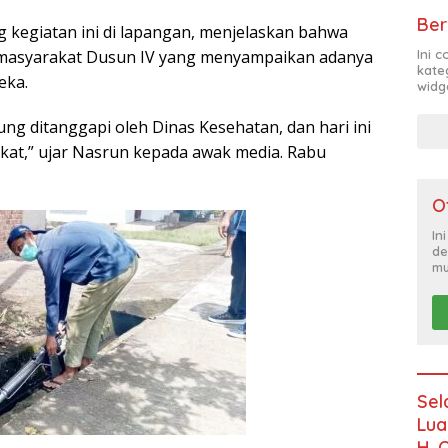
Ber
 kegiatan ini di lapangan, menjelaskan bahwa
Ini 
an masyarakat Dusun IV yang menyampaikan adanya
kate
eka.
widg
ung ditanggapi oleh Dinas Kesehatan, dan hari ini
kat,” ujar Nasrun kepada awak media. Rabu
O
In
de
mu
Sel
Lua
H. 