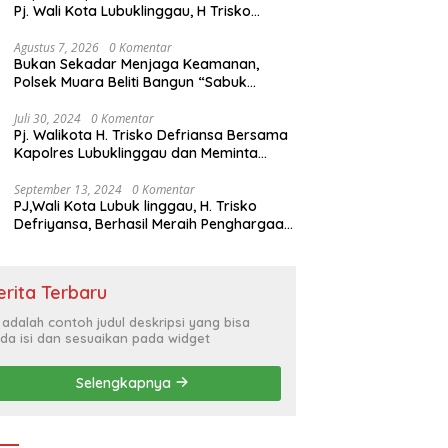
Pj. Wali Kota Lubuklinggau, H Trisko
Defriyansa Dengan Agenda
Mendengarkan Pidato Kenegaraan
Agustus 7, 2026
0 Komentar
Bukan Sekadar Menjaga Keamanan,
Presiden RI Dalam Rangka HUT ke-79
Polsek Muara Beliti Bangun “Sabuk
Kamtibmas” Bersama Masyarakat
Juli 30, 2024
0 Komentar
Pj. Walikota H. Trisko Defriansa Bersama
Kapolres Lubuklinggau dan Meminta
Kepada Masyarakat Cerdas Menyikapi
Hajatan Politik
September 13, 2024
0 Komentar
PJ,Wali Kota Lubuk linggau, H. Trisko
Defriyansa, Berhasil Meraih Penghargaan
Bergengsi Dengan Menerapkan Sistem
Merit Dalam Pengisian JPT
erita Terbaru
i adalah contoh judul deskripsi yang bisa
da isi dan sesuaikan pada widget
Selengkapnya