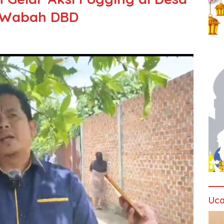
i Wabah DBD
Uca