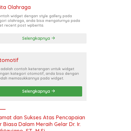
ita Olahraga
contoh widget dengan style gallery pada
gori olahraga, anda bisa mengaturnya pada
et recent post wpberita.
Selengkapnya
tomotif
i adalah contoh keterangan untuk widget
ngan kategori otomotif, anda bisa dengan
dah memasukkannya pada widget.
Selengkapnya
amat dan Sukses Atas Pencapaian
r Biasa Dalam Meraih Gelar Dr. Ir.
Oktaviano, ST., M.Si.