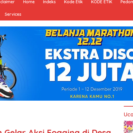
sclaimer
Home
Indeks
Kode Etik
KODE ETIK
Pedom
Services
Uca
Gelar Aksi Fogging di Desa