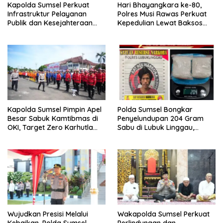
Kapolda Sumsel Perkuat
Hari Bhayangkara ke-80,
Infrastruktur Pelayanan
Polres Musi Rawas Perkuat
Publik dan Kesejahteraan
Kepedulian Lewat Baksos
Masyarakat di Musi Rawas
Sumur Bor.
Kapolda Sumsel Pimpin Apel
Polda Sumsel Bongkar
Besar Sabuk Kamtibmas di
Penyelundupan 204 Gram
OKI, Target Zero Karhutla
Sabu di Lubuk Linggau,
2026
Residivis Tak Berkutik
Terjaring Undercover Buy
Wujudkan Presisi Melalui
Wakapolda Sumsel Perkuat
Kebaikan, Polda Sumsel
Perlindungan dan