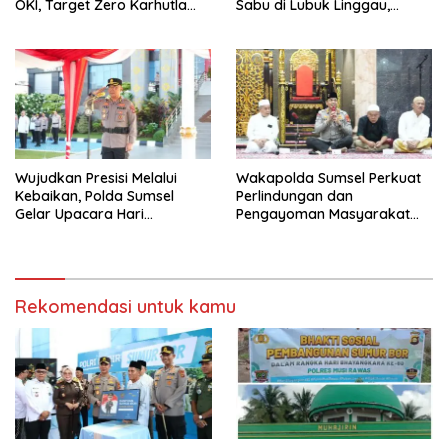
OKI, Target Zero Karhutla
Sabu di Lubuk Linggau,
2026
Residivis Tak Berkutik
Terjaring Undercover Buy
Wujudkan Presisi Melalui
Wakapolda Sumsel Perkuat
Kebaikan, Polda Sumsel
Perlindungan dan
Gelar Upacara Hari
Pengayoman Masyarakat
Kesadaran Nasional di
Lewat Safari Subuh
Palembang
Rekomendasi untuk kamu