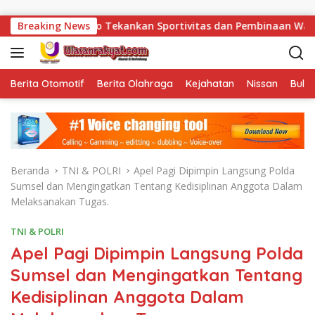
Langsung ke konten
dianto Tekankan Sportivitas dan Pembinaan Warga Binaan.
Breaking News
Berita Otomotif
Berita Olahraga
Kejahatan
Nissan
Bulut
Beranda
TNI & POLRI
Apel Pagi Dipimpin Langsung Polda
Sumsel dan Mengingatkan Tentang Kedisiplinan Anggota Dalam
Melaksanakan Tugas.
TNI & POLRI
Apel Pagi Dipimpin Langsung Polda
Sumsel dan Mengingatkan Tentang
Kedisiplinan Anggota Dalam