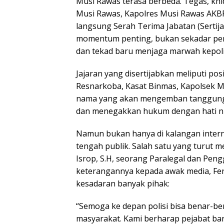
Musi Rawas terasa berbeda. Tegas, khi
Musi Rawas, Kapolres Musi Rawas AKBP
langsung Serah Terima Jabatan (Sertija
momentum penting, bukan sekadar perg
dan tekad baru menjaga marwah kepoli
Jajaran yang disertijabkan meliputi pos
Resnarkoba, Kasat Binmas, Kapolsek Mu
nama yang akan mengemban tanggung 
dan menegakkan hukum dengan hati nu
Namun bukan hanya di kalangan interna
tengah publik. Salah satu yang turut m
Isrop, S.H, seorang Paralegal dan Peng
keterangannya kepada awak media, Fe
kesadaran banyak pihak:
“Semoga ke depan polisi bisa benar-b
masyarakat. Kami berharap pejabat ba