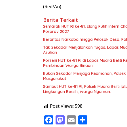
(Red/An)
Berita Terkait
Semarak HUT RI ke-81, Elang Putih Intern Cha
Porprov 2027
Berantas Narkoba hingga Pelosok Desa, P
Tak Sekadar Menjalankan Tugas, Lapas Muar
Asuhan
Porseni HUT ke-81 RI di Lapas Muara Beliti 
Pembinaan Warga Binaan.
Bukan Sekadar Menjaga Keamanan, Polsek 
Masyarakat
Sambut HUT ke-81 RI, Polsek Muara Beliti Ip
Lingkungan Bersih, Warga Nyaman.
Post Views:
598
F
M
E
S