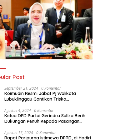
ular Post
September 21, 2024
0 Komentar
Koimudin Resmi Jabat Pj Walikota
Lubuklinggau Gantikan Trisko
Defriansyah
Agustus 4, 2024
0 Komentar
Ketua DPD Partai Gerindra Sultra Berih
Dukungan Penuh Kepada Pasangan
Calon Bupati Konawe dan Wakil Bupati
Konawe (HADIR) di Pilkada Konawe 2024
Agustus 17, 2024
0 Komentar
Rapat Paripurna Istimewa DPRD, di Hadiri