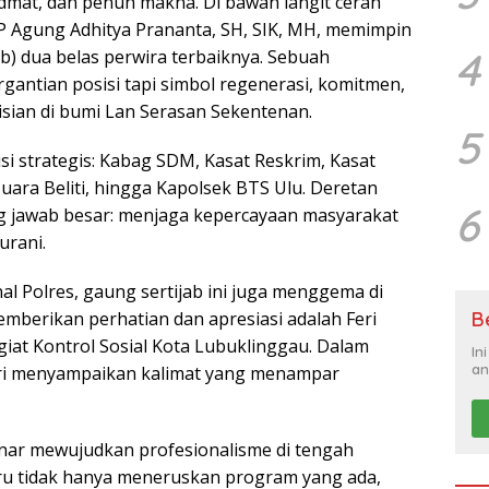
dmat, dan penuh makna. Di bawah langit cerah
 Agung Adhitya Prananta, SH, SIK, MH, memimpin
4
b) dua belas perwira terbaiknya. Sebuah
antian posisi tapi simbol regenerasi, komitmen,
sian di bumi Lan Serasan Sekentenan.
5
isi strategis: Kabag SDM, Kasat Reskrim, Kasat
ara Beliti, hingga Kapolsek BTS Ulu. Deretan
6
jawab besar: menjaga kepercayaan masyarakat
rani.
l Polres, gaung sertijab ini juga menggema di
B
emberikan perhatian dan apresiasi adalah Feri
giat Kontrol Sosial Kota Lubuklinggau. Dalam
In
an
ri menyampaikan kalimat yang menampar
enar mewujudkan profesionalisme di tengah
ru tidak hanya meneruskan program yang ada,