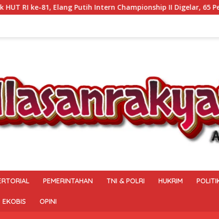
ern Championship II Digelar, 65 Pesilat Siap Buru Prestasi Menu
ERTORIAL
PEMERINTAHAN
TNI & POLRI
HUKRIM
POLITI
EKOBIS
OPINI