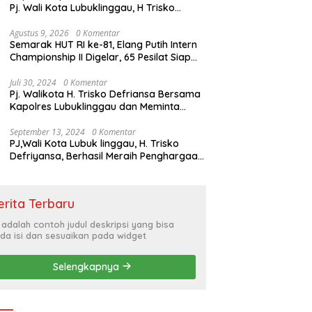
Pj. Wali Kota Lubuklinggau, H Trisko
Defriyansa Dengan Agenda
Mendengarkan Pidato Kenegaraan
Agustus 9, 2026
0 Komentar
Semarak HUT RI ke-81, Elang Putih Intern
Presiden RI Dalam Rangka HUT ke-79
Championship II Digelar, 65 Pesilat Siap
Buru Prestasi Menuju Porprov 2027
Juli 30, 2024
0 Komentar
Pj. Walikota H. Trisko Defriansa Bersama
Kapolres Lubuklinggau dan Meminta
Kepada Masyarakat Cerdas Menyikapi
Hajatan Politik
September 13, 2024
0 Komentar
PJ,Wali Kota Lubuk linggau, H. Trisko
Defriyansa, Berhasil Meraih Penghargaan
Bergengsi Dengan Menerapkan Sistem
Merit Dalam Pengisian JPT
erita Terbaru
i adalah contoh judul deskripsi yang bisa
da isi dan sesuaikan pada widget
Selengkapnya