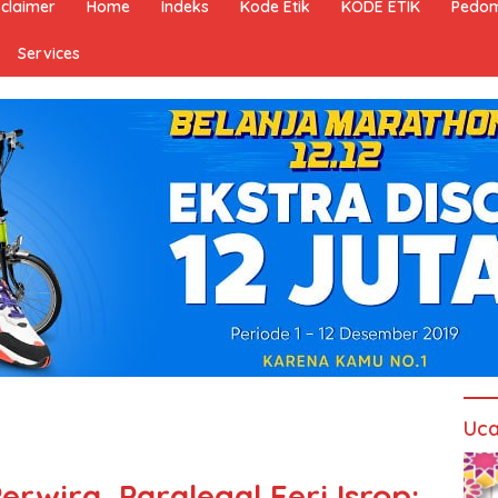
sclaimer
Home
Indeks
Kode Etik
KODE ETIK
Pedom
Services
Uca
Perwira, Paralegal Feri Isrop: