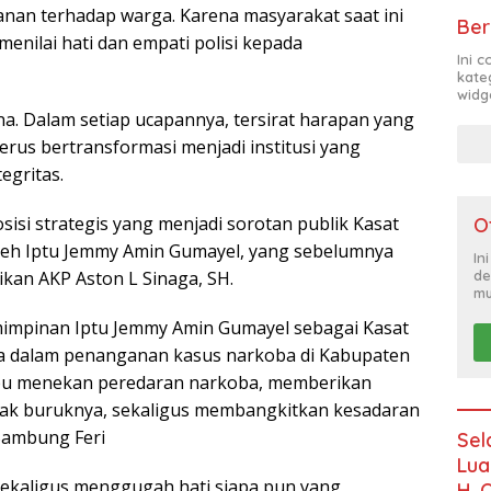
anan terhadap warga. Karena masyarakat saat ini
Ber
 menilai hati dan empati polisi kepada
Ini 
kate
widg
na. Dalam setiap ucapannya, tersirat harapan yang
rus bertransformasi menjadi institusi yang
egritas.
sisi strategis yang menjadi sorotan publik Kasat
O
oleh Iptu Jemmy Amin Gumayel, yang sebelumnya
In
de
kan AKP Aston L Sinaga, SH.
mu
emimpinan Iptu Jemmy Amin Gumayel sebagai Kasat
a dalam penanganan kasus narkoba di Kabupaten
mpu menekan peredaran narkoba, memberikan
k buruknya, sekaligus membangkitkan kesadaran
Sambung Feri
Sel
Lua
 sekaligus menggugah hati siapa pun yang
H. 