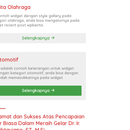
ita Olahraga
contoh widget dengan style gallery pada
gori olahraga, anda bisa mengaturnya pada
et recent post wpberita.
Selengkapnya
tomotif
i adalah contoh keterangan untuk widget
ngan kategori otomotif, anda bisa dengan
dah memasukkannya pada widget.
Selengkapnya
amat dan Sukses Atas Pencapaian
r Biasa Dalam Meraih Gelar Dr. Ir.
Oktaviano, ST., M.Si.