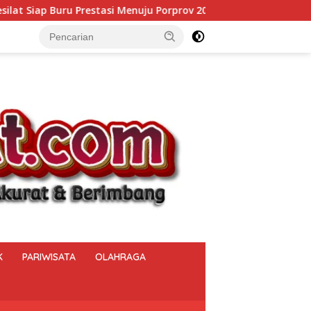
ju Porprov 2027
Berantas Narkoba hingga Pelosok Desa
K
PARIWISATA
OLAHRAGA