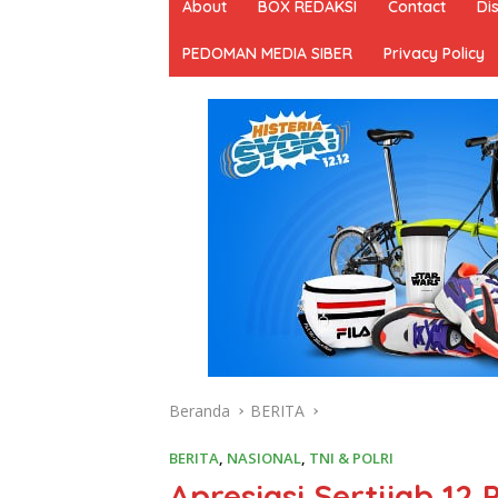
About
BOX REDAKSI
Contact
Di
PEDOMAN MEDIA SIBER
Privacy Policy
Beranda
BERITA
BERITA
,
NASIONAL
,
TNI & POLRI
Apresiasi Sertijab 12 