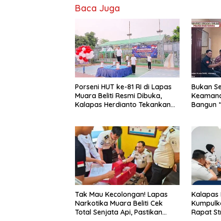
k
Baca Juga
Porseni HUT ke-81 RI di Lapas
Bukan S
Muara Beliti Resmi Dibuka,
Keamanan
Kalapas Herdianto Tekankan
Bangun 
Sportivitas dan Pembinaan
Bersama
Warga Binaan.
Tak Mau Kecolongan! Lapas
Kalapas 
Narkotika Muara Beliti Cek
Kumpulka
Total Senjata Api, Pastikan
Rapat St