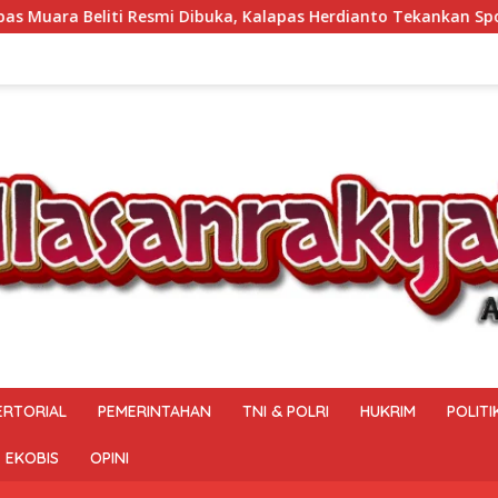
, Kalapas Herdianto Tekankan Sportivitas dan Pembinaan Warga
ERTORIAL
PEMERINTAHAN
TNI & POLRI
HUKRIM
POLITI
EKOBIS
OPINI