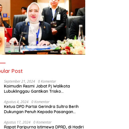
ular Post
September 21, 2024
0 Komentar
Koimudin Resmi Jabat Pj Walikota
Lubuklinggau Gantikan Trisko
Defriansyah
Agustus 4, 2024
0 Komentar
Ketua DPD Partai Gerindra Sultra Berih
Dukungan Penuh Kepada Pasangan
Calon Bupati Konawe dan Wakil Bupati
Konawe (HADIR) di Pilkada Konawe 2024
Agustus 17, 2024
0 Komentar
Rapat Paripurna Istimewa DPRD, di Hadiri