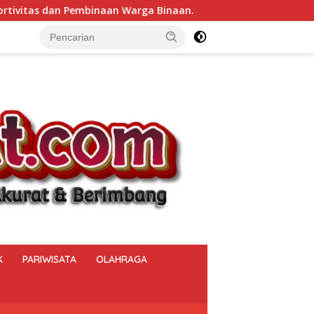
 Binaan.
Bukan Sekadar Menjaga Keamanan, Polsek Mu
K
PARIWISATA
OLAHRAGA