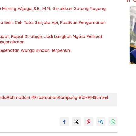
tu Miming Wijaya, S.E., M.M. Gerakkan Gotong Royong:
 Beliti Cek Total Senjata Api, Pastikan Pengamanan
abat, Rapat Strategis Jadi Langkah Nyata Perkuat
asyarakatan
 Kesehatan Warga Binaan Terpenuhi.
LindaRahmadani #PrasmananKampung #UMKMSumsel