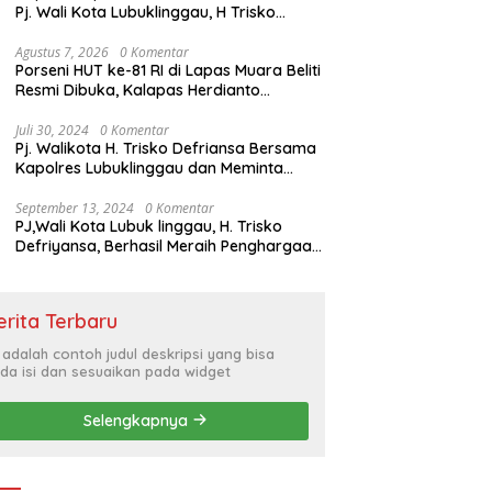
Pj. Wali Kota Lubuklinggau, H Trisko
Defriyansa Dengan Agenda
Mendengarkan Pidato Kenegaraan
Agustus 7, 2026
0 Komentar
Porseni HUT ke-81 RI di Lapas Muara Beliti
Presiden RI Dalam Rangka HUT ke-79
Resmi Dibuka, Kalapas Herdianto
Tekankan Sportivitas dan Pembinaan
Warga Binaan.
Juli 30, 2024
0 Komentar
Pj. Walikota H. Trisko Defriansa Bersama
Kapolres Lubuklinggau dan Meminta
Kepada Masyarakat Cerdas Menyikapi
Hajatan Politik
September 13, 2024
0 Komentar
PJ,Wali Kota Lubuk linggau, H. Trisko
Defriyansa, Berhasil Meraih Penghargaan
Bergengsi Dengan Menerapkan Sistem
Merit Dalam Pengisian JPT
erita Terbaru
i adalah contoh judul deskripsi yang bisa
da isi dan sesuaikan pada widget
Selengkapnya