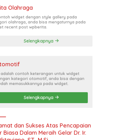
ita Olahraga
contoh widget dengan style gallery pada
gori olahraga, anda bisa mengaturnya pada
et recent post wpberita.
Selengkapnya
tomotif
i adalah contoh keterangan untuk widget
ngan kategori otomotif, anda bisa dengan
dah memasukkannya pada widget.
Selengkapnya
amat dan Sukses Atas Pencapaian
r Biasa Dalam Meraih Gelar Dr. Ir.
Oktaviano, ST., M.Si.