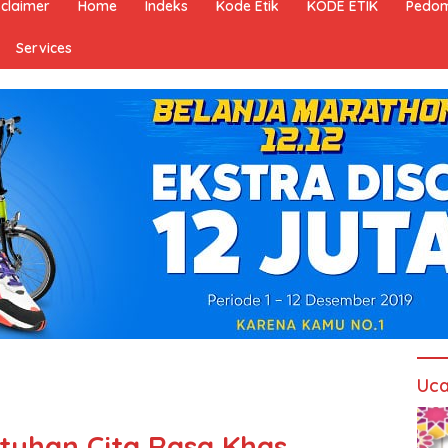
sclaimer
Home
Indeks
Kode Etik
KODE ETIK
Pedom
Services
Uca
tuhan Cita Rasa Khas