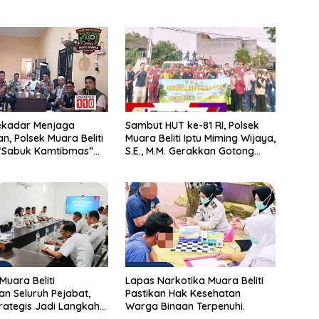
ekadar Menjaga
Sambut HUT ke-81 RI, Polsek
, Polsek Muara Beliti
Muara Beliti Iptu Miming Wijaya,
“Sabuk Kamtibmas”
S.E., M.M. Gerakkan Gotong
 Masyarakat
Royong: Lingkungan Bersih,
Warga Nyaman.
Muara Beliti
Lapas Narkotika Muara Beliti
n Seluruh Pejabat,
Pastikan Hak Kesehatan
rategis Jadi Langkah
Warga Binaan Terpenuhi.