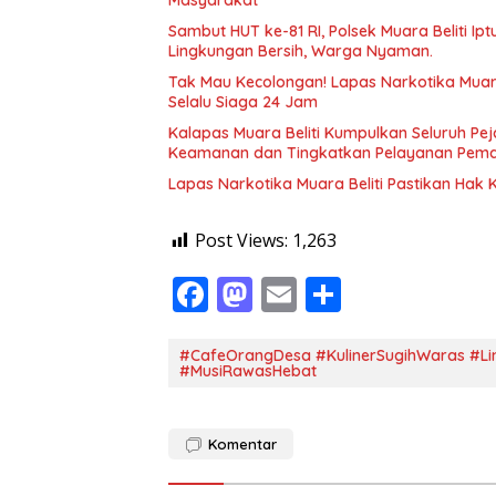
Masyarakat
Sambut HUT ke-81 RI, Polsek Muara Beliti Ip
Lingkungan Bersih, Warga Nyaman.
Tak Mau Kecolongan! Lapas Narkotika Muara
Selalu Siaga 24 Jam
Kalapas Muara Beliti Kumpulkan Seluruh Pej
Keamanan dan Tingkatkan Pelayanan Pem
Lapas Narkotika Muara Beliti Pastikan Hak
Post Views:
1,263
F
M
E
S
ac
as
m
h
e
to
ai
ar
#CafeOrangDesa #KulinerSugihWaras #
#MusiRawasHebat
b
d
l
e
o
o
Komentar
o
n