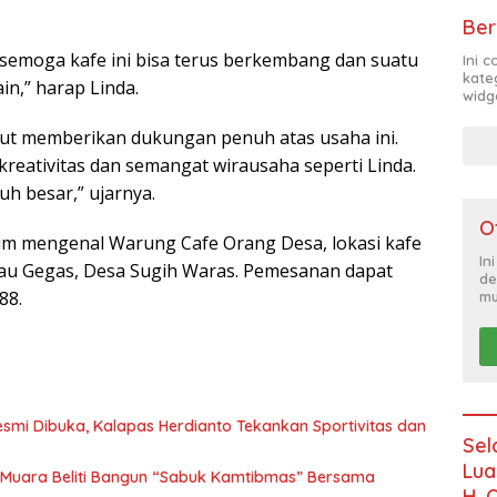
Ber
, semoga kafe ini bisa terus berkembang dan suatu
Ini 
kate
in,” harap Linda.
widg
rut memberikan dukungan penuh atas usaha ini.
reativitas dan semangat wirausaha seperti Linda.
uh besar,” ujarnya.
O
um mengenal Warung Cafe Orang Desa, lokasi kafe
In
anau Gegas, Desa Sugih Waras. Pemesanan dapat
de
88.
mu
Resmi Dibuka, Kalapas Herdianto Tekankan Sportivitas dan
Sel
Lua
Muara Beliti Bangun “Sabuk Kamtibmas” Bersama
H. 