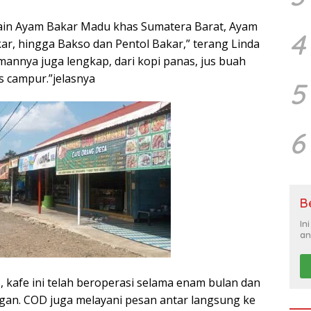
lain Ayam Bakar Madu khas Sumatera Barat, Ayam
4
kar, hingga Bakso dan Pentol Bakar,” terang Linda
mannya juga lengkap, dari kopi panas, jus buah
s campur.”jelasnya
5
6
B
In
an
, kafe ini telah beroperasi selama enam bulan dan
ggan. COD juga melayani pesan antar langsung ke