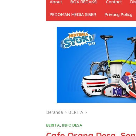
About
BOX REDAKSI
Contact
Di
PEDOMAN MEDIA SIBER
Privacy Policy
Beranda
BERITA
BERITA
,
INFO DESA
Cafe Orang Desa, Sen