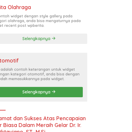
ita Olahraga
contoh widget dengan style gallery pada
gori olahraga, anda bisa mengaturnya pada
et recent post wpberita.
Selengkapnya
tomotif
i adalah contoh keterangan untuk widget
ngan kategori otomotif, anda bisa dengan
dah memasukkannya pada widget.
Selengkapnya
amat dan Sukses Atas Pencapaian
r Biasa Dalam Meraih Gelar Dr. Ir.
Oktaviano, ST., M.Si.