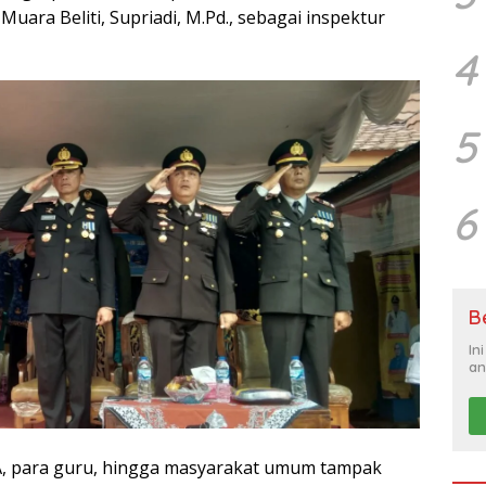
Muara Beliti, Supriadi, M.Pd., sebagai inspektur
4
5
6
B
In
an
SMA, para guru, hingga masyarakat umum tampak