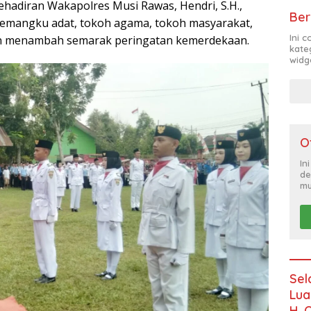
ehadiran Wakapolres Musi Rawas, Hendri, S.H.,
Ber
 pemangku adat, tokoh agama, tokoh masyarakat,
Ini 
kin menambah semarak peringatan kemerdekaan.
kate
widg
O
In
de
mu
Sel
Lua
H. 