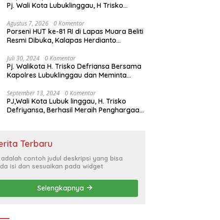
Pj. Wali Kota Lubuklinggau, H Trisko
Defriyansa Dengan Agenda
Mendengarkan Pidato Kenegaraan
Agustus 7, 2026
0 Komentar
Porseni HUT ke-81 RI di Lapas Muara Beliti
Presiden RI Dalam Rangka HUT ke-79
Resmi Dibuka, Kalapas Herdianto
Tekankan Sportivitas dan Pembinaan
Warga Binaan.
Juli 30, 2024
0 Komentar
Pj. Walikota H. Trisko Defriansa Bersama
Kapolres Lubuklinggau dan Meminta
Kepada Masyarakat Cerdas Menyikapi
Hajatan Politik
September 13, 2024
0 Komentar
PJ,Wali Kota Lubuk linggau, H. Trisko
Defriyansa, Berhasil Meraih Penghargaan
Bergengsi Dengan Menerapkan Sistem
Merit Dalam Pengisian JPT
erita Terbaru
i adalah contoh judul deskripsi yang bisa
da isi dan sesuaikan pada widget
Selengkapnya