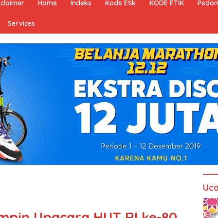
sclaimer
Home
Indeks
Kode Etik
KODE ETIK
Pedom
Services
Uca
impin Upacara HUT RI ke-80,