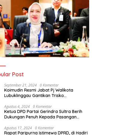
ular Post
September 21, 2024
0 Komentar
Koimudin Resmi Jabat Pj Walikota
Lubuklinggau Gantikan Trisko
Defriansyah
Agustus 4, 2024
0 Komentar
Ketua DPD Partai Gerindra Sultra Berih
Dukungan Penuh Kepada Pasangan
Calon Bupati Konawe dan Wakil Bupati
Konawe (HADIR) di Pilkada Konawe 2024
Agustus 17, 2024
0 Komentar
Rapat Paripurna Istimewa DPRD, di Hadiri