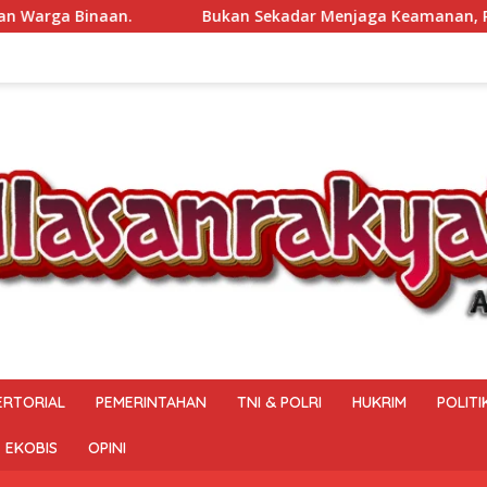
Menjaga Keamanan, Polsek Muara Beliti Bangun “Sabuk Kamti
ERTORIAL
PEMERINTAHAN
TNI & POLRI
HUKRIM
POLITI
EKOBIS
OPINI