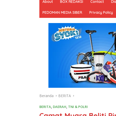
About
BOX REDAKSI
Contact
Di
PEDOMAN MEDIA SIBER
Privacy Policy
Beranda
BERITA
BERITA
,
DAERAH
,
TNI & POLRI
Camat Muara Beliti P