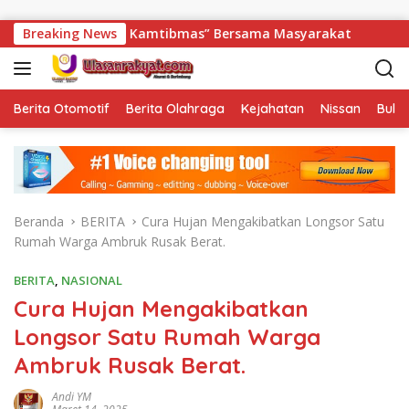
Langsung ke konten
uk Kamtibmas” Bersama Masyarakat
Breaking News
Sambut HUT ke-81 R
Berita Otomotif
Berita Olahraga
Kejahatan
Nissan
Bulut
Beranda
BERITA
Cura Hujan Mengakibatkan Longsor Satu
Rumah Warga Ambruk Rusak Berat.
BERITA
,
NASIONAL
Cura Hujan Mengakibatkan
Longsor Satu Rumah Warga
Ambruk Rusak Berat.
Andi YM