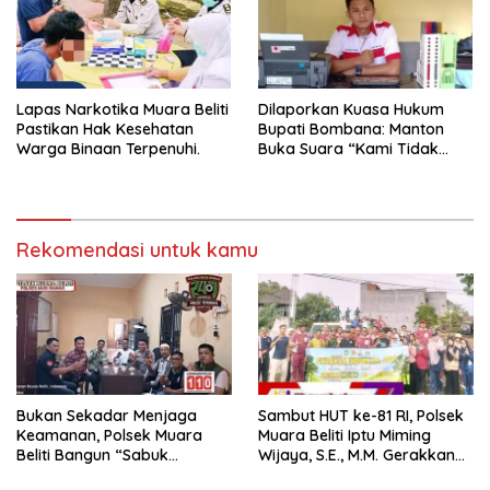
Lapas Narkotika Muara Beliti
Dilaporkan Kuasa Hukum
Pastikan Hak Kesehatan
Bupati Bombana: Manton
Warga Binaan Terpenuhi.
Buka Suara “Kami Tidak
Pernah Menutup Ruang Hak
Jawab”.
Rekomendasi untuk kamu
Bukan Sekadar Menjaga
Sambut HUT ke-81 RI, Polsek
Keamanan, Polsek Muara
Muara Beliti Iptu Miming
Beliti Bangun “Sabuk
Wijaya, S.E., M.M. Gerakkan
Kamtibmas” Bersama
Gotong Royong: Lingkungan