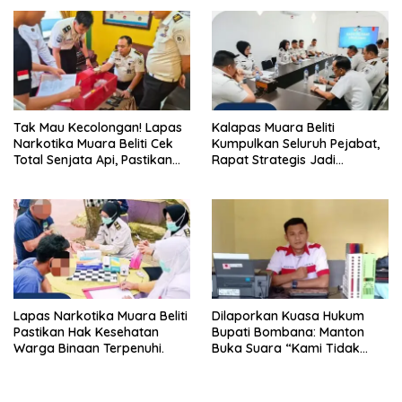
Masyarakat
Bersih, Warga Nyaman.
Tak Mau Kecolongan! Lapas
Kalapas Muara Beliti
Narkotika Muara Beliti Cek
Kumpulkan Seluruh Pejabat,
Total Senjata Api, Pastikan
Rapat Strategis Jadi
Pengamanan Selalu Siaga 24
Langkah Nyata Perkuat
Jam
Keamanan dan Tingkatkan
Pelayanan Pemasyarakatan
Lapas Narkotika Muara Beliti
Dilaporkan Kuasa Hukum
Pastikan Hak Kesehatan
Bupati Bombana: Manton
Warga Binaan Terpenuhi.
Buka Suara “Kami Tidak
Pernah Menutup Ruang Hak
Jawab”.