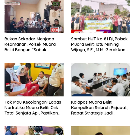
Bukan Sekadar Menjaga
Sambut HUT ke-81 RI, Polsek
Keamanan, Polsek Muara
Muara Beliti Iptu Miming
Beliti Bangun “Sabuk
Wijaya, S.E., M.M. Gerakkan
Kamtibmas” Bersama
Gotong Royong: Lingkungan
Masyarakat
Bersih, Warga Nyaman.
Tak Mau Kecolongan! Lapas
Kalapas Muara Beliti
Narkotika Muara Beliti Cek
Kumpulkan Seluruh Pejabat,
Total Senjata Api, Pastikan
Rapat Strategis Jadi
Pengamanan Selalu Siaga 24
Langkah Nyata Perkuat
Jam
Keamanan dan Tingkatkan
Pelayanan Pemasyarakatan