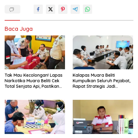
Baca Juga
Tak Mau Kecolongan! Lapas
Kalapas Muara Beliti
Narkotika Muara Beliti Cek
Kumpulkan Seluruh Pejabat,
Total Senjata Api, Pastikan
Rapat Strategis Jadi
Pengamanan Selalu Siaga 24
Langkah Nyata Perkuat
Jam
Keamanan dan Tingkatkan
Pelayanan Pemasyarakatan