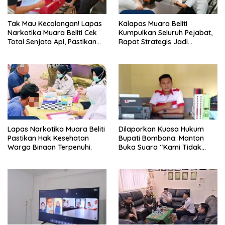
Tak Mau Kecolongan! Lapas
Kalapas Muara Beliti
Narkotika Muara Beliti Cek
Kumpulkan Seluruh Pejabat,
Total Senjata Api, Pastikan
Rapat Strategis Jadi
Pengamanan Selalu Siaga 24
Langkah Nyata Perkuat
Jam
Keamanan dan Tingkatkan
Pelayanan Pemasyarakatan
Lapas Narkotika Muara Beliti
Dilaporkan Kuasa Hukum
Pastikan Hak Kesehatan
Bupati Bombana: Manton
Warga Binaan Terpenuhi.
Buka Suara “Kami Tidak
Pernah Menutup Ruang Hak
Jawab”.