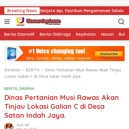
Langsung ke konten
 Total Senjata Api, Pastikan Pengamanan Selalu Siaga 24 Jam
Breaking News
Berita Otomotif
Berita Olahraga
Kejahatan
Nissan
Bulut
Beranda
BERITA
Dinas Pertanian Musi Rawas Akan Tinjau
Lokasi Galian C di Desa Satan Indah Jaya.
BERITA
,
DAERAH
Dinas Pertanian Musi Rawas Akan
Tinjau Lokasi Galian C di Desa
Satan Indah Jaya.
Andi YM