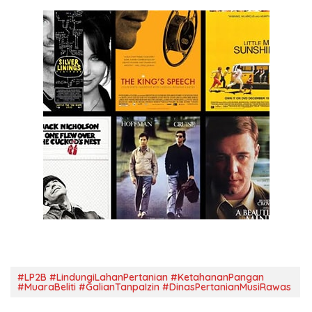
#LP2B #LindungiLahanPertanian #KetahananPangan
#MuaraBeliti #GalianTanpaIzin #DinasPertanianMusiRawas