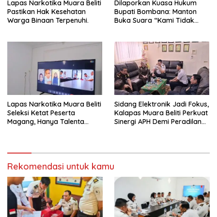
Lapas Narkotika Muara Beliti
Dilaporkan Kuasa Hukum
Pastikan Hak Kesehatan
Bupati Bombana: Manton
Warga Binaan Terpenuhi.
Buka Suara “Kami Tidak
Pernah Menutup Ruang Hak
Jawab”.
Lapas Narkotika Muara Beliti
Sidang Elektronik Jadi Fokus,
Seleksi Ketat Peserta
Kalapas Muara Beliti Perkuat
Magang, Hanya Talenta
Sinergi APH Demi Peradilan
Berintegritas yang Lolos.
Pidana yang Modern dan
Efektif
Rekomendasi untuk kamu