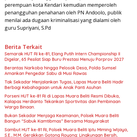
perempuan kota Kendari kemudian memperoleh
penangguhan penahanan oleh PN Andoolo, publik
menilai ada dugaan kriminalisasi yang dialami oleh
guru Supriyani, S.Pd
Berita Terkait
Semarak HUT RI ke-81, Elang Putih Intern Championship II
Digelar, 65 Pesilat Siap Buru Prestasi Menuju Porprov 2027
Berantas Narkoba hingga Pelosok Desa, Polda Sumsel
Amankan Pengedar Sabu di Musi Rawas
Tak Sekadar Menjalankan Tugas, Lapas Muara Beliti Hadir
Berbagi Kebahagiaan untuk Anak Panti Asuhan
Porseni HUT ke-81 RI di Lapas Muara Beliti Resmi Dibuka,
Kalapas Herdianto Tekankan Sportivitas dan Pembinaan
Warga Binaan.
Bukan Sekadar Menjaga Keamanan, Polsek Muara Beliti
Bangun “Sabuk Kamtibmas” Bersama Masyarakat
Sambut HUT ke-81 RI, Polsek Muara Beliti Iptu Miming Wijaya,
S.E., M.M. Gerakkan Gotong Royong: Lingkungan Bersih,