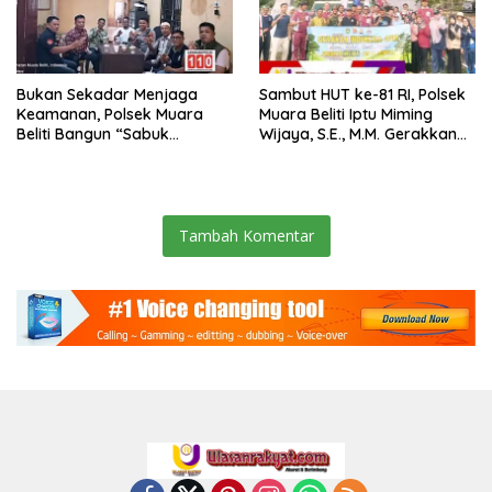
Bukan Sekadar Menjaga
Sambut HUT ke-81 RI, Polsek
Keamanan, Polsek Muara
Muara Beliti Iptu Miming
Beliti Bangun “Sabuk
Wijaya, S.E., M.M. Gerakkan
Kamtibmas” Bersama
Gotong Royong: Lingkungan
Masyarakat
Bersih, Warga Nyaman.
Tambah Komentar