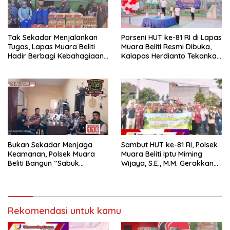
Tak Sekadar Menjalankan
Porseni HUT ke-81 RI di Lapas
Tugas, Lapas Muara Beliti
Muara Beliti Resmi Dibuka,
Hadir Berbagi Kebahagiaan
Kalapas Herdianto Tekankan
untuk Anak Panti Asuhan
Sportivitas dan Pembinaan
Warga Binaan.
Bukan Sekadar Menjaga
Sambut HUT ke-81 RI, Polsek
Keamanan, Polsek Muara
Muara Beliti Iptu Miming
Beliti Bangun “Sabuk
Wijaya, S.E., M.M. Gerakkan
Kamtibmas” Bersama
Gotong Royong: Lingkungan
Masyarakat
Bersih, Warga Nyaman.
Rekomendasi untuk kamu