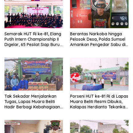
Semarak HUT RI ke-81, Elang
Berantas Narkoba hingga
Putih Intern Championship II
Pelosok Desa, Polda Sumsel
Digelar, 65 Pesilat Siap Buru
Amankan Pengedar Sabu di
Prestasi Menuju Porprov
Musi Rawas
2027
Tak Sekadar Menjalankan
Porseni HUT ke-81 RI di Lapas
Tugas, Lapas Muara Beliti
Muara Beliti Resmi Dibuka,
Hadir Berbagi Kebahagiaan
Kalapas Herdianto Tekankan
untuk Anak Panti Asuhan
Sportivitas dan Pembinaan
Warga Binaan.