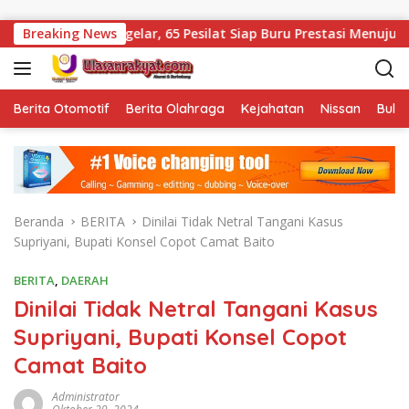
Langsung ke konten
p II Digelar, 65 Pesilat Siap Buru Prestasi Menuju Porprov 2027
Breaking News
Berita Otomotif
Berita Olahraga
Kejahatan
Nissan
Bulut
Beranda
BERITA
Dinilai Tidak Netral Tangani Kasus
Supriyani, Bupati Konsel Copot Camat Baito
BERITA
,
DAERAH
Dinilai Tidak Netral Tangani Kasus
Supriyani, Bupati Konsel Copot
Camat Baito
Administrator