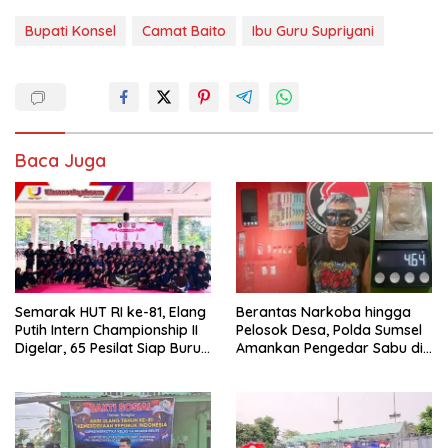
Bupati Konsel
Camat Baito
Ibu Guru Supriyani
Baca Juga
Semarak HUT RI ke-81, Elang
Berantas Narkoba hingga
Putih Intern Championship II
Pelosok Desa, Polda Sumsel
Digelar, 65 Pesilat Siap Buru
Amankan Pengedar Sabu di
Prestasi Menuju Porprov
Musi Rawas
2027