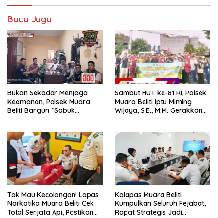
Baca Juga
Bukan Sekadar Menjaga
Sambut HUT ke-81 RI, Polsek
Keamanan, Polsek Muara
Muara Beliti Iptu Miming
Beliti Bangun “Sabuk
Wijaya, S.E., M.M. Gerakkan
Kamtibmas” Bersama
Gotong Royong: Lingkungan
Masyarakat
Bersih, Warga Nyaman.
Tak Mau Kecolongan! Lapas
Kalapas Muara Beliti
Narkotika Muara Beliti Cek
Kumpulkan Seluruh Pejabat,
Total Senjata Api, Pastikan
Rapat Strategis Jadi