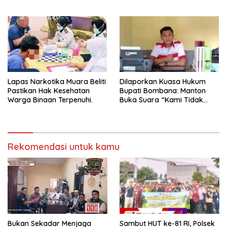
Pengamanan Selalu Siaga 24
Langkah Nyata Perkuat
Jam
Keamanan dan Tingkatkan
Pelayanan Pemasyarakatan
Lapas Narkotika Muara Beliti
Dilaporkan Kuasa Hukum
Pastikan Hak Kesehatan
Bupati Bombana: Manton
Warga Binaan Terpenuhi.
Buka Suara “Kami Tidak
Pernah Menutup Ruang Hak
Jawab”.
Rekomendasi untuk kamu
Bukan Sekadar Menjaga
Sambut HUT ke-81 RI, Polsek