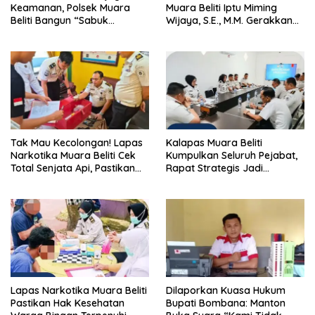
Keamanan, Polsek Muara
Muara Beliti Iptu Miming
Beliti Bangun “Sabuk
Wijaya, S.E., M.M. Gerakkan
Kamtibmas” Bersama
Gotong Royong: Lingkungan
Masyarakat
Bersih, Warga Nyaman.
Tak Mau Kecolongan! Lapas
Kalapas Muara Beliti
Narkotika Muara Beliti Cek
Kumpulkan Seluruh Pejabat,
Total Senjata Api, Pastikan
Rapat Strategis Jadi
Pengamanan Selalu Siaga 24
Langkah Nyata Perkuat
Jam
Keamanan dan Tingkatkan
Pelayanan Pemasyarakatan
Lapas Narkotika Muara Beliti
Dilaporkan Kuasa Hukum
Pastikan Hak Kesehatan
Bupati Bombana: Manton