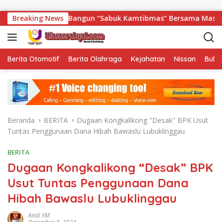
Langsung ke konten
ra Beliti Bangun “Sabuk Kamtibmas” Bersama Masyarakat
Breaking News
Berita Otomotif
Berita Olahraga
Kejahatan
Nissan
Bulut
Beranda
BERITA
Dugaan Kongkalikong "Desak" BPK Usut
Tuntas Penggunaan Dana Hibah Bawaslu Lubuklinggau
BERITA
Dugaan Kongkalikong “Desak” BPK
Usut Tuntas Penggunaan Dana
Hibah Bawaslu Lubuklinggau
Andi YM