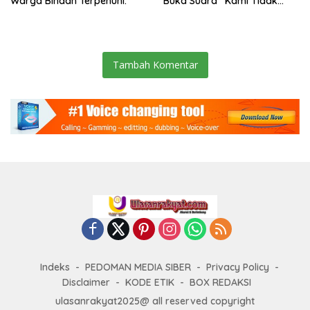
Warga Binaan Terpenuhi.
Buka Suara “Kami Tidak
Pernah Menutup Ruang Hak
Jawab”.
Tambah Komentar
Indeks
PEDOMAN MEDIA SIBER
Privacy Policy
Disclaimer
KODE ETIK
BOX REDAKSI
ulasanrakyat2025@ all reserved copyright