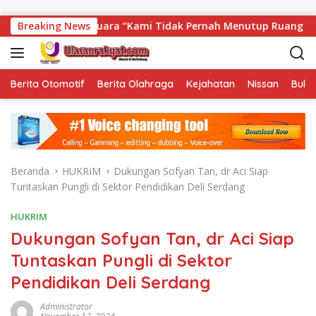
Langsung ke konten
uka Suara “Kami Tidak Pernah Menutup Ruang Hak Jawab”.
Breaking News
Berita Otomotif
Berita Olahraga
Kejahatan
Nissan
Bulut
Beranda
HUKRIM
Dukungan Sofyan Tan, dr Aci Siap
Tuntaskan Pungli di Sektor Pendidikan Deli Serdang
HUKRIM
Dukungan Sofyan Tan, dr Aci Siap
Tuntaskan Pungli di Sektor
Pendidikan Deli Serdang
Administrator