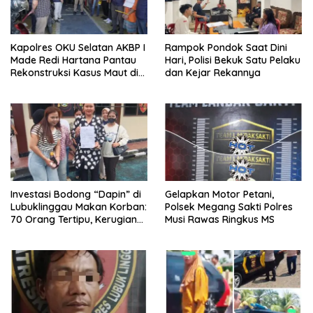
Kapolres OKU Selatan AKBP I
Rampok Pondok Saat Dini
Made Redi Hartana Pantau
Hari, Polisi Bekuk Satu Pelaku
Rekonstruksi Kasus Maut di
dan Kejar Rekannya
Muaradua
Investasi Bodong “Dapin” di
Gelapkan Motor Petani,
Lubuklinggau Makan Korban:
Polsek Megang Sakti Polres
70 Orang Tertipu, Kerugian
Musi Rawas Ringkus MS
Tembus Rp1 Miliar, Mayoritas
Perempuan