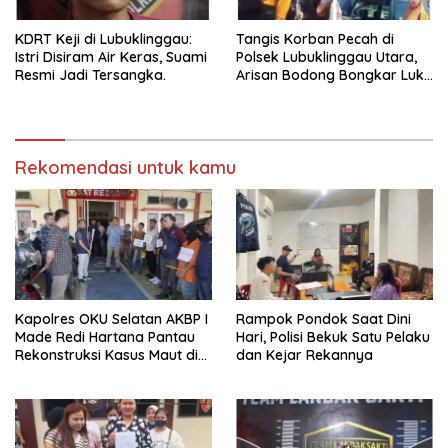
KDRT Keji di Lubuklinggau:
Tangis Korban Pecah di
Istri Disiram Air Keras, Suami
Polsek Lubuklinggau Utara,
Resmi Jadi Tersangka.
Arisan Bodong Bongkar Luka
dan Pengkhianatan
Kepercayaan
Rekomendasi untuk kamu
Kapolres OKU Selatan AKBP I
Rampok Pondok Saat Dini
Made Redi Hartana Pantau
Hari, Polisi Bekuk Satu Pelaku
Rekonstruksi Kasus Maut di
dan Kejar Rekannya
Muaradua