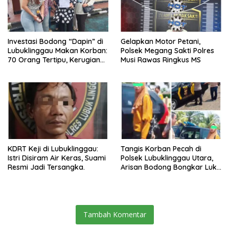
Investasi Bodong “Dapin” di
Gelapkan Motor Petani,
Lubuklinggau Makan Korban:
Polsek Megang Sakti Polres
70 Orang Tertipu, Kerugian
Musi Rawas Ringkus MS
Tembus Rp1 Miliar, Mayoritas
Perempuan
KDRT Keji di Lubuklinggau:
Tangis Korban Pecah di
Istri Disiram Air Keras, Suami
Polsek Lubuklinggau Utara,
Resmi Jadi Tersangka.
Arisan Bodong Bongkar Luka
dan Pengkhianatan
Kepercayaan
Tambah Komentar