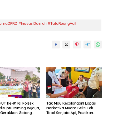
urnaDPRD #InovasiDaerah #TataRuangAdil
UT ke-81 RI, Polsek
Tak Mau Kecolongan! Lapas
iti Iptu Miming Wijaya,
Narkotika Muara Beliti Cek
M. Gerakkan Gotong
Total Senjata Api, Pastikan
Lingkungan Bersih,
Pengamanan Selalu Siaga 24