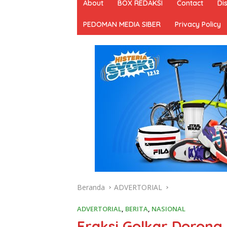
About
BOX REDAKSI
Contact
Di
PEDOMAN MEDIA SIBER
Privacy Policy
Beranda
ADVERTORIAL
ADVERTORIAL
,
BERITA
,
NASIONAL
Fraksi Golkar Dorong 