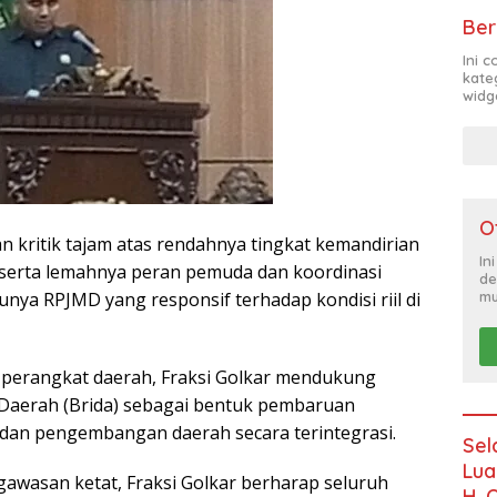
Ber
Ini 
kate
widg
O
 kritik tajam atas rendahnya tingkat kemandirian
In
 serta lemahnya peran pemuda dan koordinasi
de
mu
nya RPJMD yang responsif terhadap kondisi riil di
i perangkat daerah, Fraksi Golkar mendukung
Daerah (Brida) sebagai bentuk pembaruan
 dan pengembangan daerah secara terintegrasi.
Sel
Lua
awasan ketat, Fraksi Golkar berharap seluruh
H. 