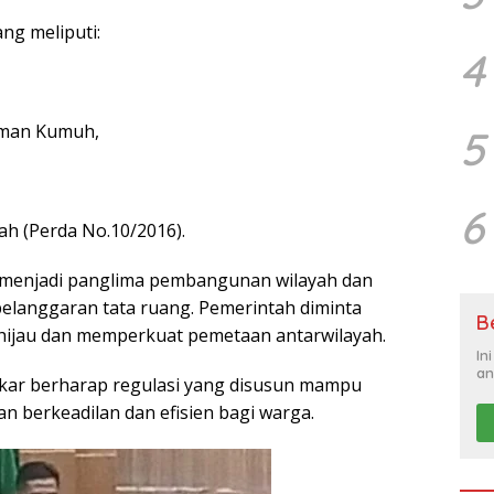
ng meliputi:
4
iman Kumuh,
5
6
h (Perda No.10/2016).
menjadi panglima pembangunan wilayah dan
elanggaran tata ruang. Pemerintah diminta
B
hijau dan memperkuat pemetaan antarwilayah.
In
an
kar berharap regulasi yang disusun mampu
 berkeadilan dan efisien bagi warga.