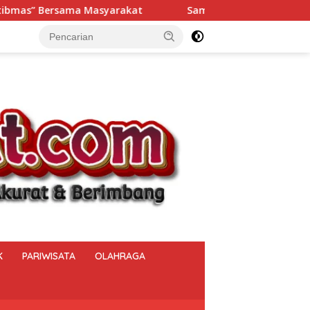
Sambut HUT ke-81 RI, Polsek Muara Beliti Iptu Miming
K
PARIWISATA
OLAHRAGA