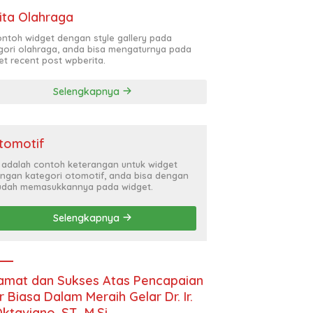
ita Olahraga
contoh widget dengan style gallery pada
gori olahraga, anda bisa mengaturnya pada
et recent post wpberita.
Selengkapnya
tomotif
i adalah contoh keterangan untuk widget
ngan kategori otomotif, anda bisa dengan
dah memasukkannya pada widget.
Selengkapnya
amat dan Sukses Atas Pencapaian
r Biasa Dalam Meraih Gelar Dr. Ir.
Oktaviano, ST., M.Si.