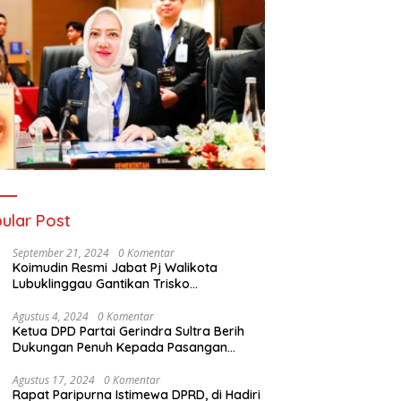
ular Post
September 21, 2024
0 Komentar
Koimudin Resmi Jabat Pj Walikota
Lubuklinggau Gantikan Trisko
Defriansyah
Agustus 4, 2024
0 Komentar
Ketua DPD Partai Gerindra Sultra Berih
Dukungan Penuh Kepada Pasangan
Calon Bupati Konawe dan Wakil Bupati
Konawe (HADIR) di Pilkada Konawe 2024
Agustus 17, 2024
0 Komentar
Rapat Paripurna Istimewa DPRD, di Hadiri