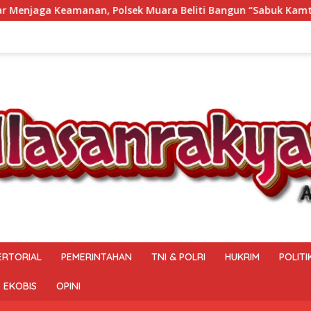
 Muara Beliti Bangun “Sabuk Kamtibmas” Bersama Masyarakat
ERTORIAL
PEMERINTAHAN
TNI & POLRI
HUKRIM
POLITI
EKOBIS
OPINI