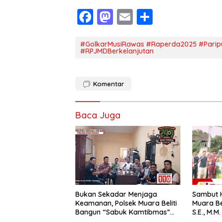
F
M
E
S
ac
as
m
h
e
to
ai
ar
#GolkarMusiRawas #Raperda2025 #Parip
#RPJMDBerkelanjutan
b
d
l
e
o
o
Komentar
o
n
k
Baca Juga
Bukan Sekadar Menjaga
Sambut H
Keamanan, Polsek Muara Beliti
Muara Bel
Bangun “Sabuk Kamtibmas”
S.E., M.
Bersama Masyarakat
Royong: 