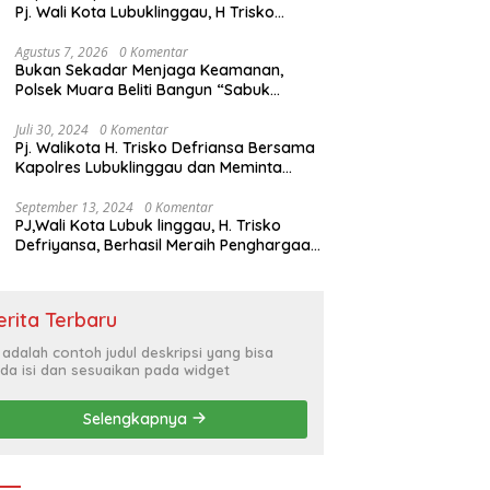
Pj. Wali Kota Lubuklinggau, H Trisko
Defriyansa Dengan Agenda
Mendengarkan Pidato Kenegaraan
Agustus 7, 2026
0 Komentar
Bukan Sekadar Menjaga Keamanan,
Presiden RI Dalam Rangka HUT ke-79
Polsek Muara Beliti Bangun “Sabuk
Kamtibmas” Bersama Masyarakat
Juli 30, 2024
0 Komentar
Pj. Walikota H. Trisko Defriansa Bersama
Kapolres Lubuklinggau dan Meminta
Kepada Masyarakat Cerdas Menyikapi
Hajatan Politik
September 13, 2024
0 Komentar
PJ,Wali Kota Lubuk linggau, H. Trisko
Defriyansa, Berhasil Meraih Penghargaan
Bergengsi Dengan Menerapkan Sistem
Merit Dalam Pengisian JPT
erita Terbaru
i adalah contoh judul deskripsi yang bisa
da isi dan sesuaikan pada widget
Selengkapnya