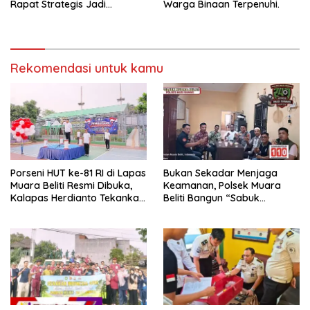
Rapat Strategis Jadi
Warga Binaan Terpenuhi.
Langkah Nyata Perkuat
Keamanan dan Tingkatkan
Pelayanan Pemasyarakatan
Rekomendasi untuk kamu
Porseni HUT ke-81 RI di Lapas
Bukan Sekadar Menjaga
Muara Beliti Resmi Dibuka,
Keamanan, Polsek Muara
Kalapas Herdianto Tekankan
Beliti Bangun “Sabuk
Sportivitas dan Pembinaan
Kamtibmas” Bersama
Warga Binaan.
Masyarakat