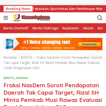
Langsung ke konten
anto Tekankan Sportivitas dan Pembinaan Warga Binaan.
Breaking News
Berita Otomotif
Berita Olahraga
Kejahatan
Nissan
Bulut
Beranda
BERITA
Fraksi NasDem Soroti Pendapatan Daerah
Tak Capai Target, Rizal SH Minta Pemkab Musi Rawas Evaluasi
Total Pengelolaan PAD.
BERITA
,
DAERAH
Fraksi NasDem Soroti Pendapatan
Daerah Tak Capai Target, Rizal SH
Minta Pemkab Musi Rawas Evaluasi