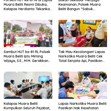
Muara Beliti Resmi Dibuka,
Keamanan, Polsek Muara
Kalapas Herdianto Tekankan
Beliti Bangun “Sabuk
Sportivitas dan Pembinaan
Kamtibmas” Bersama
Warga Binaan.
Masyarakat
Sambut HUT ke-81 RI, Polsek
Tak Mau Kecolongan! Lapas
Muara Beliti Iptu Miming
Narkotika Muara Beliti Cek
Wijaya, S.E., M.M. Gerakkan
Total Senjata Api, Pastikan
Gotong Royong: Lingkungan
Pengamanan Selalu Siaga 24
Bersih, Warga Nyaman.
Jam
Kalapas Muara Beliti
Lapas Narkotika Muara Beliti
Kumpulkan Seluruh Pejabat,
Pastikan Hak Kesehatan