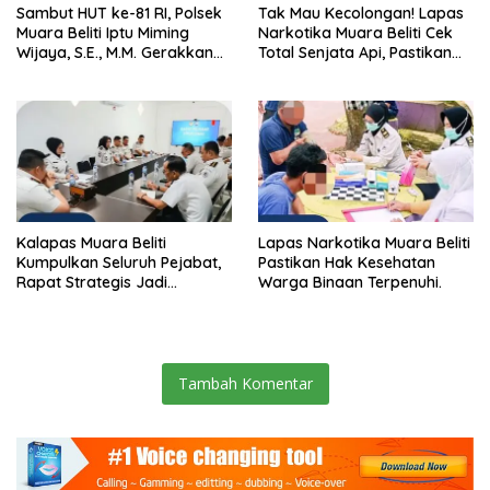
Sambut HUT ke-81 RI, Polsek
Tak Mau Kecolongan! Lapas
Muara Beliti Iptu Miming
Narkotika Muara Beliti Cek
Wijaya, S.E., M.M. Gerakkan
Total Senjata Api, Pastikan
Gotong Royong: Lingkungan
Pengamanan Selalu Siaga 24
Bersih, Warga Nyaman.
Jam
Kalapas Muara Beliti
Lapas Narkotika Muara Beliti
Kumpulkan Seluruh Pejabat,
Pastikan Hak Kesehatan
Rapat Strategis Jadi
Warga Binaan Terpenuhi.
Langkah Nyata Perkuat
Keamanan dan Tingkatkan
Pelayanan Pemasyarakatan
Tambah Komentar