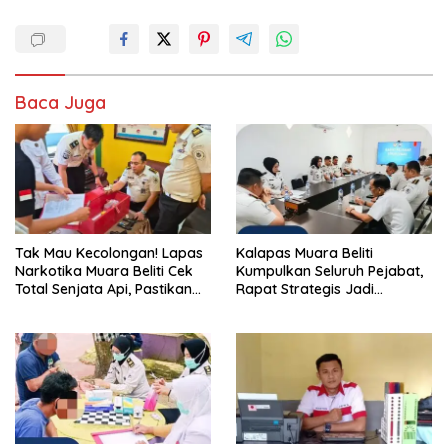
Baca Juga
Tak Mau Kecolongan! Lapas
Kalapas Muara Beliti
Narkotika Muara Beliti Cek
Kumpulkan Seluruh Pejabat,
Total Senjata Api, Pastikan
Rapat Strategis Jadi
Pengamanan Selalu Siaga 24
Langkah Nyata Perkuat
Jam
Keamanan dan Tingkatkan
Pelayanan Pemasyarakatan