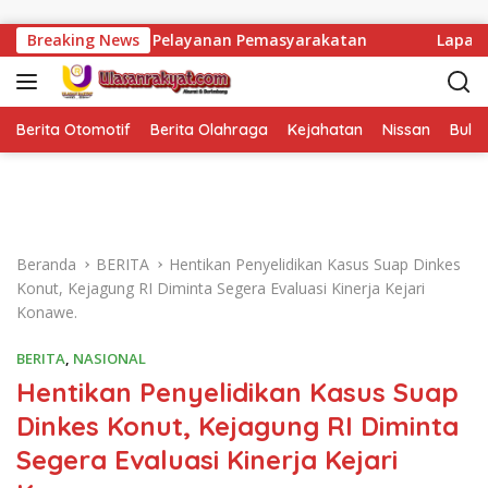
Langsung ke konten
ngkatkan Pelayanan Pemasyarakatan
Breaking News
Lapas Narkotika M
Berita Otomotif
Berita Olahraga
Kejahatan
Nissan
Bulut
Beranda
BERITA
Hentikan Penyelidikan Kasus Suap Dinkes
Konut, Kejagung RI Diminta Segera Evaluasi Kinerja Kejari
Konawe.
BERITA
,
NASIONAL
Hentikan Penyelidikan Kasus Suap
Dinkes Konut, Kejagung RI Diminta
Segera Evaluasi Kinerja Kejari