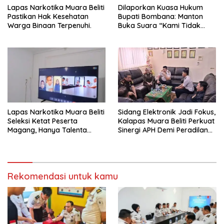
Lapas Narkotika Muara Beliti
Dilaporkan Kuasa Hukum
Pastikan Hak Kesehatan
Bupati Bombana: Manton
Warga Binaan Terpenuhi.
Buka Suara “Kami Tidak
Pernah Menutup Ruang Hak
Jawab”.
Lapas Narkotika Muara Beliti
Sidang Elektronik Jadi Fokus,
Seleksi Ketat Peserta
Kalapas Muara Beliti Perkuat
Magang, Hanya Talenta
Sinergi APH Demi Peradilan
Berintegritas yang Lolos.
Pidana yang Modern dan
Efektif
Rekomendasi untuk kamu