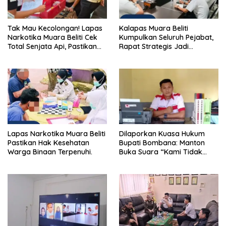
Tak Mau Kecolongan! Lapas
Kalapas Muara Beliti
Narkotika Muara Beliti Cek
Kumpulkan Seluruh Pejabat,
Total Senjata Api, Pastikan
Rapat Strategis Jadi
Pengamanan Selalu Siaga 24
Langkah Nyata Perkuat
Jam
Keamanan dan Tingkatkan
Pelayanan Pemasyarakatan
Lapas Narkotika Muara Beliti
Dilaporkan Kuasa Hukum
Pastikan Hak Kesehatan
Bupati Bombana: Manton
Warga Binaan Terpenuhi.
Buka Suara “Kami Tidak
Pernah Menutup Ruang Hak
Jawab”.