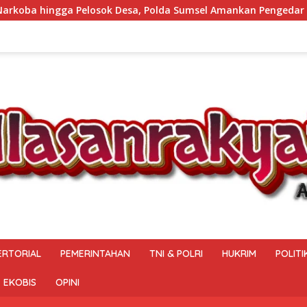
, Polda Sumsel Amankan Pengedar Sabu di Musi Rawas
ERTORIAL
PEMERINTAHAN
TNI & POLRI
HUKRIM
POLITI
EKOBIS
OPINI