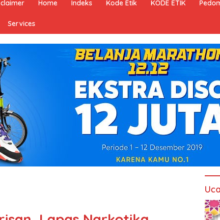
sclaimer
Home
Indeks
Kode Etik
KODE ETIK
Pedom
Services
Uca
risan, Lapas Narkotika