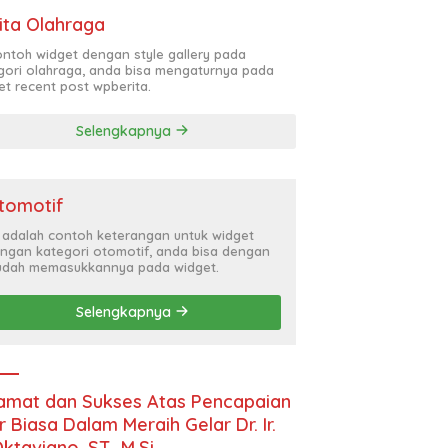
ita Olahraga
contoh widget dengan style gallery pada
gori olahraga, anda bisa mengaturnya pada
et recent post wpberita.
Selengkapnya
tomotif
i adalah contoh keterangan untuk widget
ngan kategori otomotif, anda bisa dengan
dah memasukkannya pada widget.
Selengkapnya
amat dan Sukses Atas Pencapaian
r Biasa Dalam Meraih Gelar Dr. Ir.
Oktaviano, ST., M.Si.