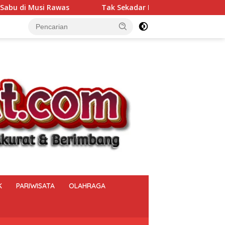
Tak Sekadar Menjalankan Tugas, Lapas Muara Beliti Hadir Ber
K
PARIWISATA
OLAHRAGA