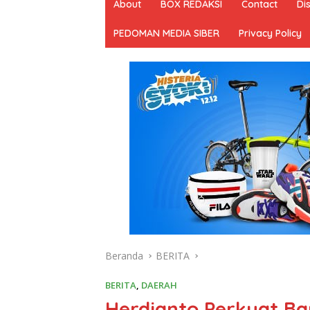
About
BOX REDAKSI
Contact
Di
PEDOMAN MEDIA SIBER
Privacy Policy
Beranda
BERITA
BERITA
,
DAERAH
Herdianto Perkuat Ba