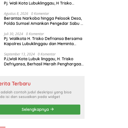
Pj. Wali Kota Lubuklinggau, H Trisko
Defriyansa Dengan Agenda
Mendengarkan Pidato Kenegaraan
Agustus 8, 2026
0 Komentar
Berantas Narkoba hingga Pelosok Desa,
Presiden RI Dalam Rangka HUT ke-79
Polda Sumsel Amankan Pengedar Sabu di
Musi Rawas
Juli 30, 2024
0 Komentar
Pj. Walikota H. Trisko Defriansa Bersama
Kapolres Lubuklinggau dan Meminta
Kepada Masyarakat Cerdas Menyikapi
Hajatan Politik
September 13, 2024
0 Komentar
PJ,Wali Kota Lubuk linggau, H. Trisko
Defriyansa, Berhasil Meraih Penghargaan
Bergengsi Dengan Menerapkan Sistem
Merit Dalam Pengisian JPT
erita Terbaru
i adalah contoh judul deskripsi yang bisa
da isi dan sesuaikan pada widget
Selengkapnya