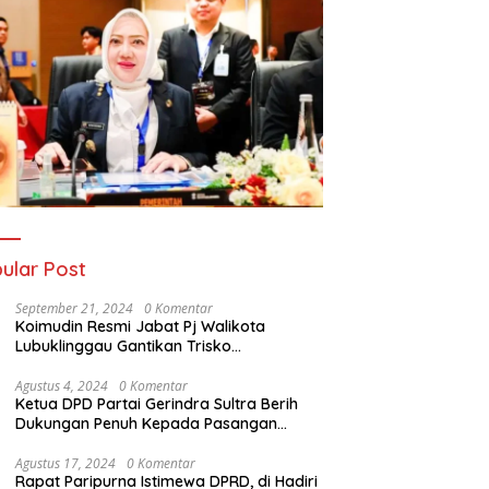
ular Post
September 21, 2024
0 Komentar
Koimudin Resmi Jabat Pj Walikota
Lubuklinggau Gantikan Trisko
Defriansyah
Agustus 4, 2024
0 Komentar
Ketua DPD Partai Gerindra Sultra Berih
Dukungan Penuh Kepada Pasangan
Calon Bupati Konawe dan Wakil Bupati
Konawe (HADIR) di Pilkada Konawe 2024
Agustus 17, 2024
0 Komentar
Rapat Paripurna Istimewa DPRD, di Hadiri