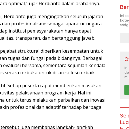
cara optimal,” ujar Herdianto dalam arahannya.
Ber
Ini 
i, Herdianto juga mengingatkan seluruh jajaran
kate
s dan profesionalisme sebagai aparatur negara.
widg
dap institusi pemasyarakatan hanya dapat
alitas, transparan, dan bertanggung jawab.
pejabat struktural diberikan kesempatan untuk
 tugas dan fungsi pada bidangnya. Berbagai
O
an evaluasi bersama, sementara sejumlah kendala
In
 secara terbuka untuk dicari solusi terbaik.
de
mu
ktif. Setiap peserta rapat memberikan masukan
ivitas pelaksanaan program kerja. Hal ini
 untuk terus melakukan perbaikan dan inovasi
kin profesional dan adaptif terhadap berbagai
Sel
Lua
at tersebut juga membahas langkah-langkah
H. 