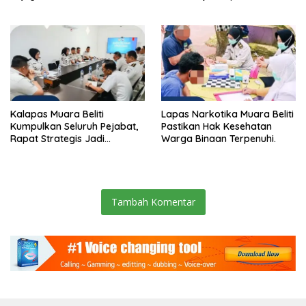
Gotong Royong: Lingkungan
Pengamanan Selalu Siaga 24
Bersih, Warga Nyaman.
Jam
Kalapas Muara Beliti
Lapas Narkotika Muara Beliti
Kumpulkan Seluruh Pejabat,
Pastikan Hak Kesehatan
Rapat Strategis Jadi
Warga Binaan Terpenuhi.
Langkah Nyata Perkuat
Keamanan dan Tingkatkan
Pelayanan Pemasyarakatan
Tambah Komentar