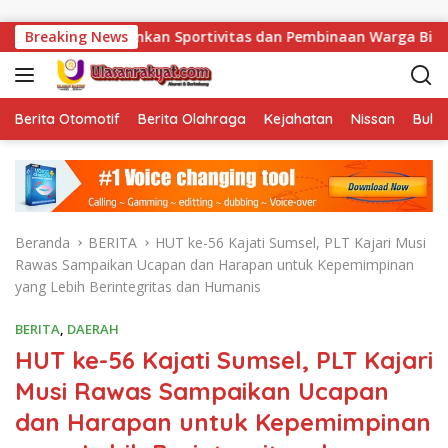
Langsung ke konten
kankan Sportivitas dan Pembinaan Warga Binaan.
Breaking News
Bukan
Berita Otomotif
Berita Olahraga
Kejahatan
Nissan
Bulut
Beranda
BERITA
HUT ke-56 Kajati Sumsel, PLT Kajari Musi
Rawas Sampaikan Ucapan dan Harapan untuk Kepemimpinan
yang Lebih Berintegritas dan Humanis
BERITA
,
DAERAH
HUT ke-56 Kajati Sumsel, PLT Kajari
Musi Rawas Sampaikan Ucapan
dan Harapan untuk Kepemimpinan