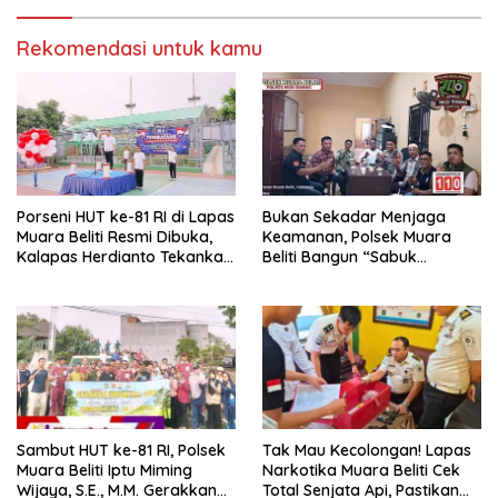
Pelayanan Pemasyarakatan
Rekomendasi untuk kamu
Porseni HUT ke-81 RI di Lapas
Bukan Sekadar Menjaga
Muara Beliti Resmi Dibuka,
Keamanan, Polsek Muara
Kalapas Herdianto Tekankan
Beliti Bangun “Sabuk
Sportivitas dan Pembinaan
Kamtibmas” Bersama
Warga Binaan.
Masyarakat
Sambut HUT ke-81 RI, Polsek
Tak Mau Kecolongan! Lapas
Muara Beliti Iptu Miming
Narkotika Muara Beliti Cek
Wijaya, S.E., M.M. Gerakkan
Total Senjata Api, Pastikan