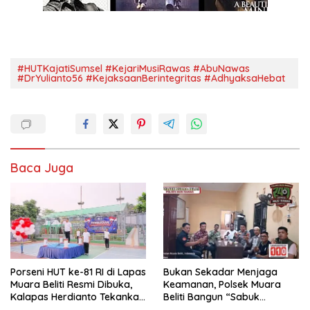
#HUTKajatiSumsel #KejariMusiRawas #AbuNawas
#DrYulianto56 #KejaksaanBerintegritas #AdhyaksaHebat
Baca Juga
Porseni HUT ke-81 RI di Lapas
Bukan Sekadar Menjaga
Muara Beliti Resmi Dibuka,
Keamanan, Polsek Muara
Kalapas Herdianto Tekankan
Beliti Bangun “Sabuk
Sportivitas dan Pembinaan
Kamtibmas” Bersama