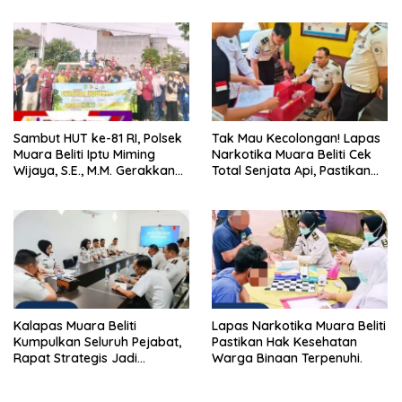
Warga Binaan.
Masyarakat
Sambut HUT ke-81 RI, Polsek
Tak Mau Kecolongan! Lapas
Muara Beliti Iptu Miming
Narkotika Muara Beliti Cek
Wijaya, S.E., M.M. Gerakkan
Total Senjata Api, Pastikan
Gotong Royong: Lingkungan
Pengamanan Selalu Siaga 24
Bersih, Warga Nyaman.
Jam
Kalapas Muara Beliti
Lapas Narkotika Muara Beliti
Kumpulkan Seluruh Pejabat,
Pastikan Hak Kesehatan
Rapat Strategis Jadi
Warga Binaan Terpenuhi.
Langkah Nyata Perkuat
Keamanan dan Tingkatkan