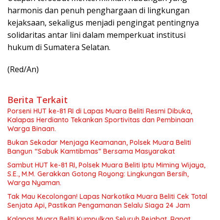
harmonis dan penuh penghargaan di lingkungan
kejaksaan, sekaligus menjadi pengingat pentingnya
solidaritas antar lini dalam memperkuat institusi
hukum di Sumatera Selatan.
(Red/An)
Berita Terkait
Porseni HUT ke-81 RI di Lapas Muara Beliti Resmi Dibuka,
Kalapas Herdianto Tekankan Sportivitas dan Pembinaan
Warga Binaan.
Bukan Sekadar Menjaga Keamanan, Polsek Muara Beliti
Bangun “Sabuk Kamtibmas” Bersama Masyarakat
Sambut HUT ke-81 RI, Polsek Muara Beliti Iptu Miming Wijaya,
S.E., M.M. Gerakkan Gotong Royong: Lingkungan Bersih,
Warga Nyaman.
Tak Mau Kecolongan! Lapas Narkotika Muara Beliti Cek Total
Senjata Api, Pastikan Pengamanan Selalu Siaga 24 Jam
Kalapas Muara Beliti Kumpulkan Seluruh Pejabat, Rapat