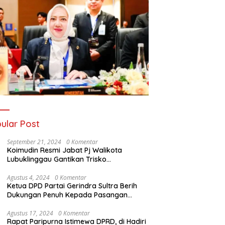
ular Post
September 21, 2024
0 Komentar
Koimudin Resmi Jabat Pj Walikota
Lubuklinggau Gantikan Trisko
Defriansyah
Agustus 4, 2024
0 Komentar
Ketua DPD Partai Gerindra Sultra Berih
Dukungan Penuh Kepada Pasangan
Calon Bupati Konawe dan Wakil Bupati
Konawe (HADIR) di Pilkada Konawe 2024
Agustus 17, 2024
0 Komentar
Rapat Paripurna Istimewa DPRD, di Hadiri