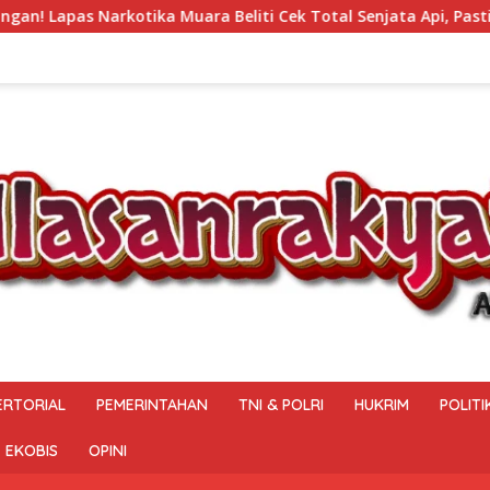
ra Beliti Cek Total Senjata Api, Pastikan Pengamanan Selalu 
ERTORIAL
PEMERINTAHAN
TNI & POLRI
HUKRIM
POLITI
EKOBIS
OPINI