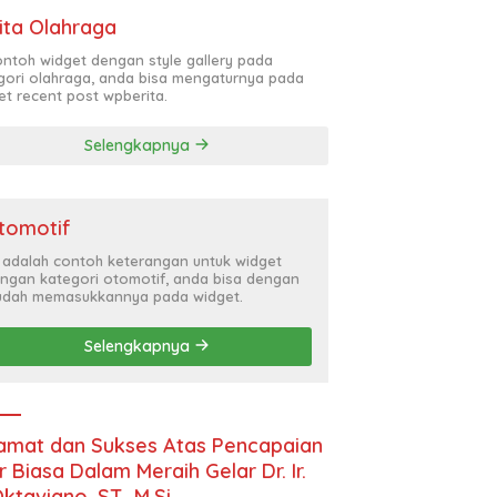
ita Olahraga
contoh widget dengan style gallery pada
gori olahraga, anda bisa mengaturnya pada
et recent post wpberita.
Selengkapnya
tomotif
i adalah contoh keterangan untuk widget
ngan kategori otomotif, anda bisa dengan
dah memasukkannya pada widget.
Selengkapnya
amat dan Sukses Atas Pencapaian
r Biasa Dalam Meraih Gelar Dr. Ir.
Oktaviano, ST., M.Si.