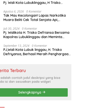
Pj. Wali Kota Lubuklinggau, H Trisko
Defriyansa Dengan Agenda
Mendengarkan Pidato Kenegaraan
Agustus 6, 2026
0 Komentar
Tak Mau Kecolongan! Lapas Narkotika
Presiden RI Dalam Rangka HUT ke-79
Muara Beliti Cek Total Senjata Api,
Pastikan Pengamanan Selalu Siaga 24
Jam
Juli 30, 2024
0 Komentar
Pj. Walikota H. Trisko Defriansa Bersama
Kapolres Lubuklinggau dan Meminta
Kepada Masyarakat Cerdas Menyikapi
Hajatan Politik
September 13, 2024
0 Komentar
PJ,Wali Kota Lubuk linggau, H. Trisko
Defriyansa, Berhasil Meraih Penghargaan
Bergengsi Dengan Menerapkan Sistem
Merit Dalam Pengisian JPT
erita Terbaru
i adalah contoh judul deskripsi yang bisa
da isi dan sesuaikan pada widget
Selengkapnya