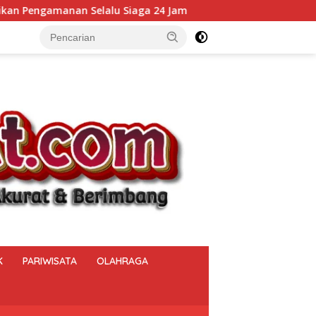
Siaga 24 Jam
Kalapas Muara Beliti Kumpulkan Seluruh 
K
PARIWISATA
OLAHRAGA