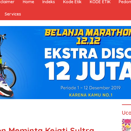
sclaimer
Home
Indeks
Kode Etik
KODE ETIK
Pedom
Services
Uca
on Meminta Kejati Sultra