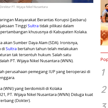
Direktur PT. Wijaya Nikel Nusantara
aringan Masyarakat Berantas Korupsi (Jasbaru)
ejaksaan Tinggi
Sultra
tidak pilikasi dalam
r pertambangan khususnya di Kabupaten Kolaka.
a akan Sumber Daya Alam (SDA). Ironisnya,
 di
Sultra
bertahun tahun telah melakukan
aturan tak tersentuh hukum. Salah satu
Pop
alah PT. Wijaya Nikel Nusantara (WNN).
1
lah perusahaan pemegang IUP yang beroperasi di
enggara.
2
 (WNI) yang berdomisili di Kolaka
, PT. Wijaya Nikel Nusantara (WNN) Diduga kuat
erbang (Dokter).
3