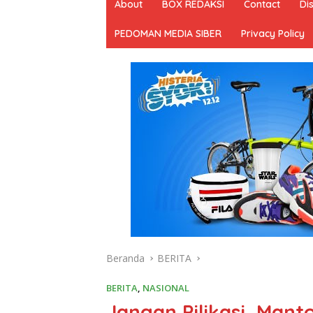
About
BOX REDAKSI
Contact
Di
PEDOMAN MEDIA SIBER
Privacy Policy
Beranda
BERITA
BERITA
,
NASIONAL
Jangan Pilikasi, Mant