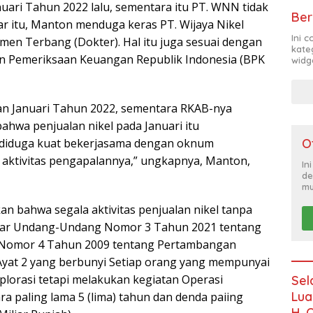
uari Tahun 2022 lalu, sementara itu PT. WNN tidak
Ber
 itu, Manton menduga keras PT. Wijaya Nikel
Ini 
 Terbang (Dokter). Hal itu juga sesuai dengan
kate
an Pemeriksaan Keuangan Republik Indonesia (BPK
widg
lan Januari Tahun 2022, sementara RKAB-nya
bahwa penjualan nikel pada Januari itu
O
iduga kuat bekerjasama dengan oknum
aktivitas pengapalannya,” ungkapnya, Manton,
In
de
mu
n bahwa segala aktivitas penjualan nikel tanpa
r Undang-Undang Nomor 3 Tahun 2021 tentang
Nomor 4 Tahun 2009 tentang Pertambangan
 Ayat 2 yang berbunyi Setiap orang yang mempunyai
plorasi tetapi melakukan kegiatan Operasi
Sel
Lua
a paling lama 5 (lima) tahun dan denda paiing
H. 