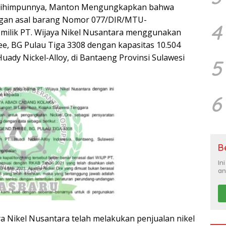
g dihimpunnya, Manton Mengungkapkan bahwa
ngan asal barang Nomor 077/DIR/MTU-
4
milik PT. Wijaya Nikel Nusantara menggunakan
e, BG Pulau Tiga 3308 dengan kapasitas 10.504
ady Nickel-Alloy, di Bantaeng Provinsi Sulawesi
5
6
B
In
an
ya Nikel Nusantara telah melakukan penjualan nikel