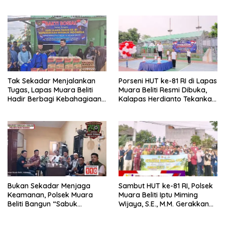
Prestasi Menuju Porprov
Musi Rawas
2027
Tak Sekadar Menjalankan
Porseni HUT ke-81 RI di Lapas
Tugas, Lapas Muara Beliti
Muara Beliti Resmi Dibuka,
Hadir Berbagi Kebahagiaan
Kalapas Herdianto Tekankan
untuk Anak Panti Asuhan
Sportivitas dan Pembinaan
Warga Binaan.
Bukan Sekadar Menjaga
Sambut HUT ke-81 RI, Polsek
Keamanan, Polsek Muara
Muara Beliti Iptu Miming
Beliti Bangun “Sabuk
Wijaya, S.E., M.M. Gerakkan
Kamtibmas” Bersama
Gotong Royong: Lingkungan
Masyarakat
Bersih, Warga Nyaman.