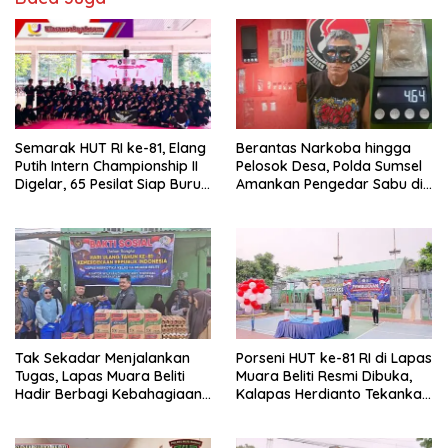
Semarak HUT RI ke-81, Elang
Berantas Narkoba hingga
Putih Intern Championship II
Pelosok Desa, Polda Sumsel
Digelar, 65 Pesilat Siap Buru
Amankan Pengedar Sabu di
Prestasi Menuju Porprov
Musi Rawas
2027
Tak Sekadar Menjalankan
Porseni HUT ke-81 RI di Lapas
Tugas, Lapas Muara Beliti
Muara Beliti Resmi Dibuka,
Hadir Berbagi Kebahagiaan
Kalapas Herdianto Tekankan
untuk Anak Panti Asuhan
Sportivitas dan Pembinaan
Warga Binaan.