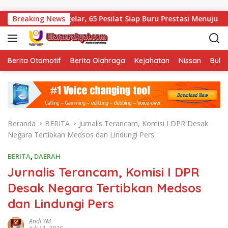
Langsung ke konten
I Digelar, 65 Pesilat Siap Buru Prestasi Menuju Porprov 2027
Breaking News
Berita Otomotif
Berita Olahraga
Kejahatan
Nissan
Bulut
Beranda
BERITA
Jurnalis Terancam, Komisi I DPR Desak
Negara Tertibkan Medsos dan Lindungi Pers
BERITA
,
DAERAH
Jurnalis Terancam, Komisi I DPR
Desak Negara Tertibkan Medsos
dan Lindungi Pers
Andi YM