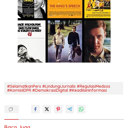
#SelamatkanPers #LindungiJurnalis #RegulasiMedsos
#KomisiIDPR #DemokrasiDigital #KeadilanInformasi
Baca Juga