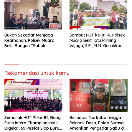
Bukan Sekadar Menjaga
Sambut HUT ke-81 RI, Polsek
Keamanan, Polsek Muara
Muara Beliti Iptu Miming
Beliti Bangun “Sabuk
Wijaya, S.E., M.M. Gerakkan
Kamtibmas” Bersama
Gotong Royong: Lingkungan
Masyarakat
Bersih, Warga Nyaman.
Rekomendasi untuk kamu
Semarak HUT RI ke-81, Elang
Berantas Narkoba hingga
Putih Intern Championship II
Pelosok Desa, Polda Sumsel
Digelar, 65 Pesilat Siap Buru
Amankan Pengedar Sabu di