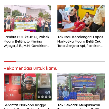
Warga Binaan.
Masyarakat
Sambut HUT ke-81 RI, Polsek
Tak Mau Kecolongan! Lapas
Muara Beliti Iptu Miming
Narkotika Muara Beliti Cek
Wijaya, S.E., M.M. Gerakkan
Total Senjata Api, Pastikan
Gotong Royong: Lingkungan
Pengamanan Selalu Siaga 24
Bersih, Warga Nyaman.
Jam
Rekomendasi untuk kamu
Berantas Narkoba hingga
Tak Sekadar Menjalankan