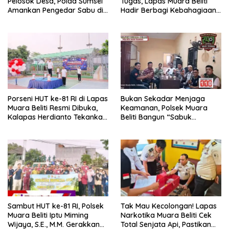
Pelosok Desa, Polda Sumsel
Tugas, Lapas Muara Beliti
Amankan Pengedar Sabu di
Hadir Berbagi Kebahagiaan
Musi Rawas
untuk Anak Panti Asuhan
Porseni HUT ke-81 RI di Lapas
Bukan Sekadar Menjaga
Muara Beliti Resmi Dibuka,
Keamanan, Polsek Muara
Kalapas Herdianto Tekankan
Beliti Bangun “Sabuk
Sportivitas dan Pembinaan
Kamtibmas” Bersama
Warga Binaan.
Masyarakat
Sambut HUT ke-81 RI, Polsek
Tak Mau Kecolongan! Lapas
Muara Beliti Iptu Miming
Narkotika Muara Beliti Cek
Wijaya, S.E., M.M. Gerakkan
Total Senjata Api, Pastikan