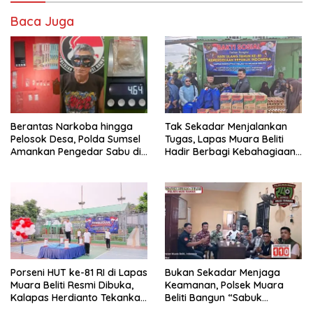
Baca Juga
Berantas Narkoba hingga
Tak Sekadar Menjalankan
Pelosok Desa, Polda Sumsel
Tugas, Lapas Muara Beliti
Amankan Pengedar Sabu di
Hadir Berbagi Kebahagiaan
Musi Rawas
untuk Anak Panti Asuhan
Porseni HUT ke-81 RI di Lapas
Bukan Sekadar Menjaga
Muara Beliti Resmi Dibuka,
Keamanan, Polsek Muara
Kalapas Herdianto Tekankan
Beliti Bangun “Sabuk
Sportivitas dan Pembinaan
Kamtibmas” Bersama