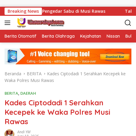
Langsung ke konten
nkan Pengedar Sabu di Musi Rawas
Breaking News
Tak Sekadar Menjal
Berita Otomotif
Berita Olahraga
Kejahatan
Nissan
Bulut
Beranda
BERITA
Kades Ciptodadi 1 Serahkan Kecepek ke
Waka Polres Musi Rawas
BERITA
,
DAERAH
Kades Ciptodadi 1 Serahkan
Kecepek ke Waka Polres Musi
Rawas
Andi YM