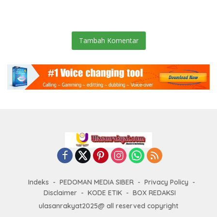
Gotong Royong: Lingkungan
Pengamanan Selalu Siaga 24
Bersih, Warga Nyaman.
Jam
Tambah Komentar
Indeks
PEDOMAN MEDIA SIBER
Privacy Policy
Disclaimer
KODE ETIK
BOX REDAKSI
ulasanrakyat2025@ all reserved copyright