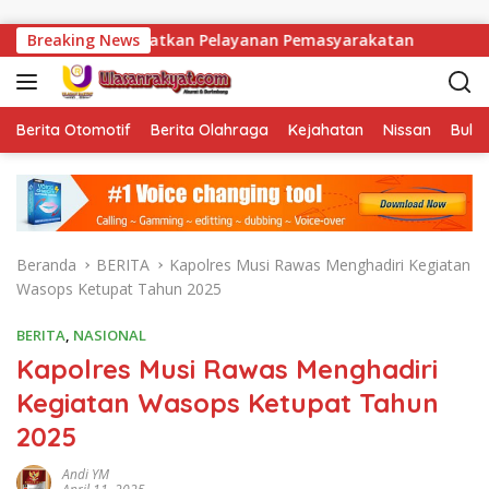
Langsung ke konten
n dan Tingkatkan Pelayanan Pemasyarakatan
Breaking News
Lapas Nar
Berita Otomotif
Berita Olahraga
Kejahatan
Nissan
Bulut
Beranda
BERITA
Kapolres Musi Rawas Menghadiri Kegiatan
Wasops Ketupat Tahun 2025
BERITA
,
NASIONAL
Kapolres Musi Rawas Menghadiri
Kegiatan Wasops Ketupat Tahun
2025
Andi YM