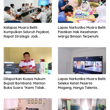
Kalapas Muara Beliti
Lapas Narkotika Muara Beliti
Kumpulkan Seluruh Pejabat,
Pastikan Hak Kesehatan
Rapat Strategis Jadi
Warga Binaan Terpenuhi.
Langkah Nyata Perkuat
Keamanan dan Tingkatkan
Pelayanan Pemasyarakatan
Dilaporkan Kuasa Hukum
Lapas Narkotika Muara Beliti
Bupati Bombana: Manton
Seleksi Ketat Peserta
Buka Suara “Kami Tidak
Magang, Hanya Talenta
Pernah Menutup Ruang Hak
Berintegritas yang Lolos.
Jawab”.