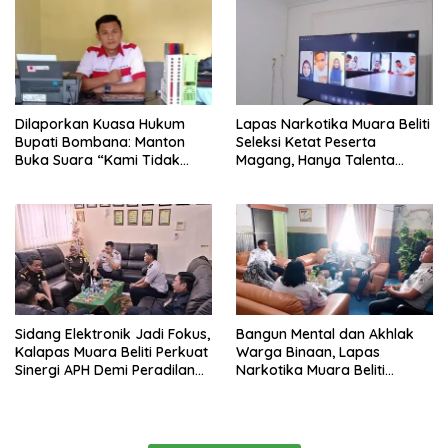
Pelayanan Pemasyarakatan
Dilaporkan Kuasa Hukum
Lapas Narkotika Muara Beliti
Bupati Bombana: Manton
Seleksi Ketat Peserta
Buka Suara “Kami Tidak
Magang, Hanya Talenta
Pernah Menutup Ruang Hak
Berintegritas yang Lolos.
Jawab”.
Sidang Elektronik Jadi Fokus,
Bangun Mental dan Akhlak
Kalapas Muara Beliti Perkuat
Warga Binaan, Lapas
Sinergi APH Demi Peradilan
Narkotika Muara Beliti
Pidana yang Modern dan
Perkuat Sinergi dengan
Efektif
Kemenag Musi Rawas