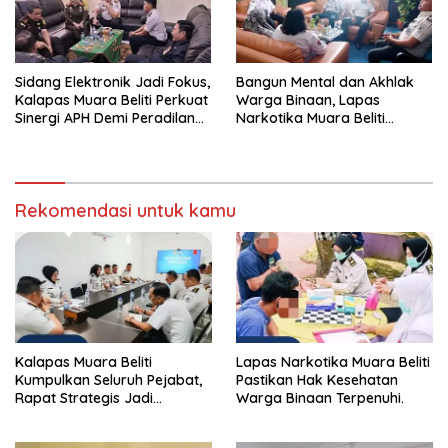
Sidang Elektronik Jadi Fokus,
Bangun Mental dan Akhlak
Kalapas Muara Beliti Perkuat
Warga Binaan, Lapas
Sinergi APH Demi Peradilan
Narkotika Muara Beliti
Pidana yang Modern dan
Perkuat Sinergi dengan
Efektif
Kemenag Musi Rawas
Rekomendasi untuk kamu
Kalapas Muara Beliti
Lapas Narkotika Muara Beliti
Kumpulkan Seluruh Pejabat,
Pastikan Hak Kesehatan
Rapat Strategis Jadi
Warga Binaan Terpenuhi.
Langkah Nyata Perkuat
Keamanan dan Tingkatkan