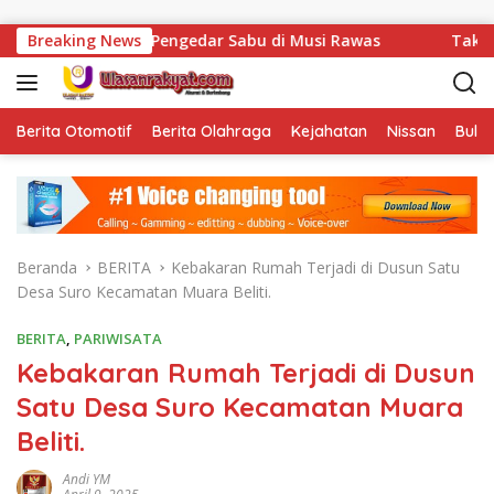
Langsung ke konten
an Pengedar Sabu di Musi Rawas
Breaking News
Tak Sekadar Menjalan
Berita Otomotif
Berita Olahraga
Kejahatan
Nissan
Bulut
Beranda
BERITA
Kebakaran Rumah Terjadi di Dusun Satu
Desa Suro Kecamatan Muara Beliti.
BERITA
,
PARIWISATA
Kebakaran Rumah Terjadi di Dusun
Satu Desa Suro Kecamatan Muara
Beliti.
Andi YM