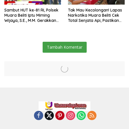
Sambut HUT ke-81 RI, Polsek
Tak Mau Kecolongan! Lapas
Muara Beliti Iptu Miming
Narkotika Muara Beliti Cek
Wijaya, S.E., M.M. Gerakkan
Total Senjata Api, Pastikan
Gotong Royong: Lingkungan
Pengamanan Selalu Siaga 24
Bersih, Warga Nyaman.
Jam
Tambah Komentar