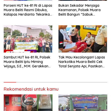
Porseni HUT ke-81 RI di Lapas
Bukan Sekadar Menjaga
Muara Beliti Resmi Dibuka,
Keamanan, Polsek Muara
Kalapas Herdianto Tekankan
Beliti Bangun “Sabuk
Sportivitas dan Pembinaan
Kamtibmas” Bersama
Warga Binaan.
Masyarakat
Sambut HUT ke-81 RI, Polsek
Tak Mau Kecolongan! Lapas
Muara Beliti Iptu Miming
Narkotika Muara Beliti Cek
Wijaya, S.E., M.M. Gerakkan
Total Senjata Api, Pastikan
Gotong Royong: Lingkungan
Pengamanan Selalu Siaga 24
Bersih, Warga Nyaman.
Jam
Rekomendasi untuk kamu