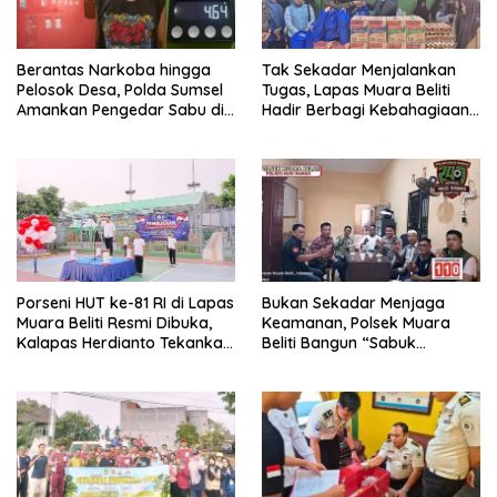
Berantas Narkoba hingga
Tak Sekadar Menjalankan
Pelosok Desa, Polda Sumsel
Tugas, Lapas Muara Beliti
Amankan Pengedar Sabu di
Hadir Berbagi Kebahagiaan
Musi Rawas
untuk Anak Panti Asuhan
Porseni HUT ke-81 RI di Lapas
Bukan Sekadar Menjaga
Muara Beliti Resmi Dibuka,
Keamanan, Polsek Muara
Kalapas Herdianto Tekankan
Beliti Bangun “Sabuk
Sportivitas dan Pembinaan
Kamtibmas” Bersama
Warga Binaan.
Masyarakat