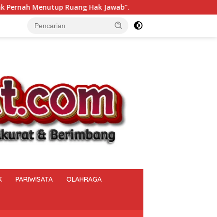
wab”.
Lapas Narkotika Muara Beliti Seleksi Ketat Peser
K
PARIWISATA
OLAHRAGA