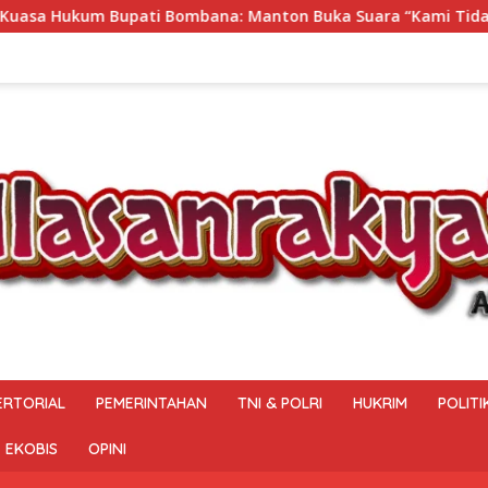
anton Buka Suara “Kami Tidak Pernah Menutup Ruang Hak Ja
ERTORIAL
PEMERINTAHAN
TNI & POLRI
HUKRIM
POLITI
EKOBIS
OPINI