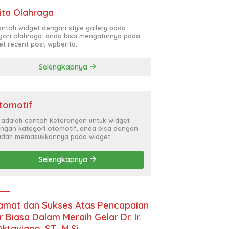
ita Olahraga
contoh widget dengan style gallery pada
gori olahraga, anda bisa mengaturnya pada
et recent post wpberita.
Selengkapnya
tomotif
i adalah contoh keterangan untuk widget
ngan kategori otomotif, anda bisa dengan
dah memasukkannya pada widget.
Selengkapnya
amat dan Sukses Atas Pencapaian
r Biasa Dalam Meraih Gelar Dr. Ir.
Oktaviano, ST., M.Si.