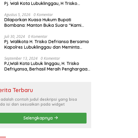
Pj. Wali Kota Lubuklinggau, H Trisko
Defriyansa Dengan Agenda
Mendengarkan Pidato Kenegaraan
Agustus 5, 2026
0 Komentar
Dilaporkan Kuasa Hukum Bupati
Presiden RI Dalam Rangka HUT ke-79
Bombana: Manton Buka Suara “Kami
Tidak Pernah Menutup Ruang Hak
Jawab”.
Juli 30, 2024
0 Komentar
Pj. Walikota H. Trisko Defriansa Bersama
Kapolres Lubuklinggau dan Meminta
Kepada Masyarakat Cerdas Menyikapi
Hajatan Politik
September 13, 2024
0 Komentar
PJ,Wali Kota Lubuk linggau, H. Trisko
Defriyansa, Berhasil Meraih Penghargaan
Bergengsi Dengan Menerapkan Sistem
Merit Dalam Pengisian JPT
erita Terbaru
i adalah contoh judul deskripsi yang bisa
da isi dan sesuaikan pada widget
Selengkapnya