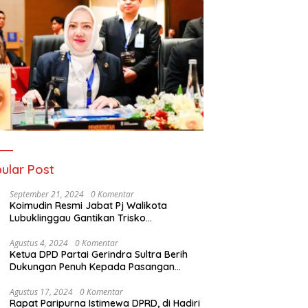
ular Post
September 21, 2024
0 Komentar
Koimudin Resmi Jabat Pj Walikota
Lubuklinggau Gantikan Trisko
Defriansyah
Agustus 4, 2024
0 Komentar
Ketua DPD Partai Gerindra Sultra Berih
Dukungan Penuh Kepada Pasangan
Calon Bupati Konawe dan Wakil Bupati
Konawe (HADIR) di Pilkada Konawe 2024
Agustus 17, 2024
0 Komentar
Rapat Paripurna Istimewa DPRD, di Hadiri