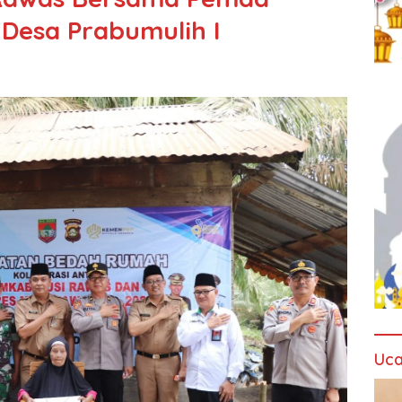
esa Prabumulih I
Uca