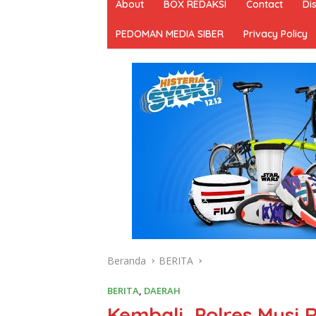
About
BOX REDAKSI
Contact
Di
PEDOMAN MEDIA SIBER
Privacy Policy
Beranda
BERITA
BERITA
,
DAERAH
Kembali, Polres Mus