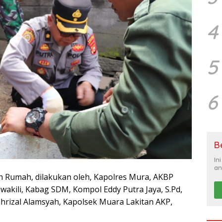
4
5
6
B
In
an
 Rumah, dilakukan oleh, Kapolres Mura, AKBP
wakili, Kabag SDM, Kompol Eddy Putra Jaya, S.Pd,
ahrizal Alamsyah, Kapolsek Muara Lakitan AKP,