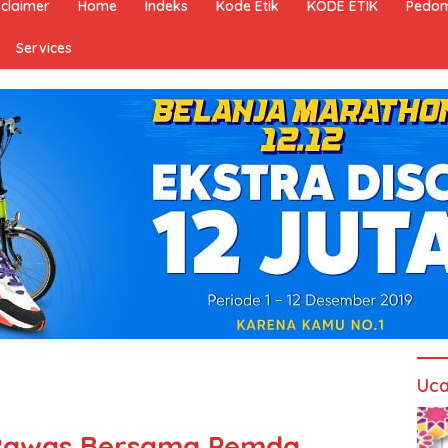
sclaimer
Home
Indeks
Kode Etik
KODE ETIK
Pedom
Services
Uca
i Rawas Bersama Pemda