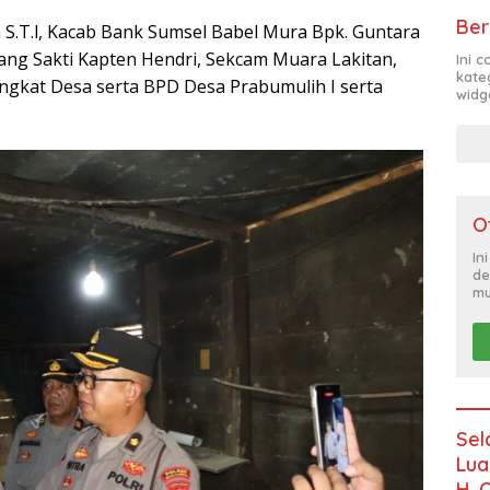
Ber
an S.T.l, Kacab Bank Sumsel Babel Mura Bpk. Guntara
ang Sakti Kapten Hendri, Sekcam Muara Lakitan,
Ini 
kate
ngkat Desa serta BPD Desa Prabumulih I serta
widg
O
In
de
mu
Sel
Lua
H. 