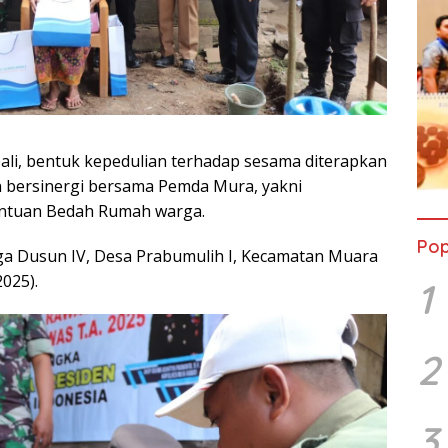
li, bentuk kepedulian terhadap sesama diterapkan
n bersinergi bersama Pemda Mura, yakni
antuan Bedah Rumah warga.
Pop
warga Dusun IV, Desa Prabumulih I, Kecamatan Muara
025).
1
2
3