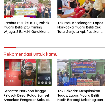
Sambut HUT ke-81 RI, Polsek
Tak Mau Kecolongan! Lapas
Muara Beliti Iptu Miming
Narkotika Muara Beliti Cek
Wijaya, S.E., M.M. Gerakkan
Total Senjata Api, Pastikan
Gotong Royong: Lingkungan
Pengamanan Selalu Siaga 24
Bersih, Warga Nyaman.
Jam
Rekomendasi untuk kamu
Berantas Narkoba hingga
Tak Sekadar Menjalankan
Pelosok Desa, Polda Sumsel
Tugas, Lapas Muara Beliti
Amankan Pengedar Sabu di
Hadir Berbagi Kebahagiaan
Musi Rawas
untuk Anak Panti Asuhan