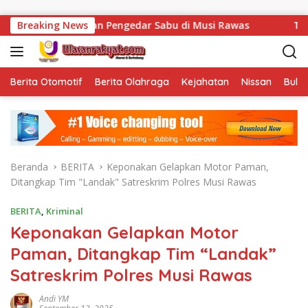
Langsung ke konten
mankan Pengedar Sabu di Musi Rawas
Breaking News
Tak Sekadar Menj
Berita Otomotif
Berita Olahraga
Kejahatan
Nissan
Bulut
Beranda
BERITA
Keponakan Gelapkan Motor Paman,
Ditangkap Tim "Landak" Satreskrim Polres Musi Rawas
BERITA
,
Kriminal
Keponakan Gelapkan Motor
Paman, Ditangkap Tim “Landak”
Satreskrim Polres Musi Rawas
Andi YM