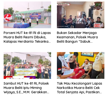
Porseni HUT ke-81 RI di Lapas
Bukan Sekadar Menjaga
Muara Beliti Resmi Dibuka,
Keamanan, Polsek Muara
Kalapas Herdianto Tekankan
Beliti Bangun “Sabuk
Sportivitas dan Pembinaan
Kamtibmas” Bersama
Warga Binaan.
Masyarakat
Sambut HUT ke-81 RI, Polsek
Tak Mau Kecolongan! Lapas
Muara Beliti Iptu Miming
Narkotika Muara Beliti Cek
Wijaya, S.E., M.M. Gerakkan
Total Senjata Api, Pastikan
Gotong Royong: Lingkungan
Pengamanan Selalu Siaga 24
Bersih, Warga Nyaman.
Jam