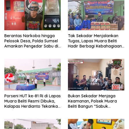
Berantas Narkoba hingga
Tak Sekadar Menjalankan
Pelosok Desa, Polda Sumsel
Tugas, Lapas Muara Beliti
Amankan Pengedar Sabu di
Hadir Berbagi Kebahagiaan
Musi Rawas
untuk Anak Panti Asuhan
Porseni HUT ke-81 RI di Lapas
Bukan Sekadar Menjaga
Muara Beliti Resmi Dibuka,
Keamanan, Polsek Muara
Kalapas Herdianto Tekankan
Beliti Bangun “Sabuk
Sportivitas dan Pembinaan
Kamtibmas” Bersama
Warga Binaan.
Masyarakat