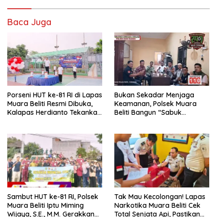
Baca Juga
Porseni HUT ke-81 RI di Lapas
Bukan Sekadar Menjaga
Muara Beliti Resmi Dibuka,
Keamanan, Polsek Muara
Kalapas Herdianto Tekankan
Beliti Bangun “Sabuk
Sportivitas dan Pembinaan
Kamtibmas” Bersama
Warga Binaan.
Masyarakat
Sambut HUT ke-81 RI, Polsek
Tak Mau Kecolongan! Lapas
Muara Beliti Iptu Miming
Narkotika Muara Beliti Cek
Wijaya, S.E., M.M. Gerakkan
Total Senjata Api, Pastikan