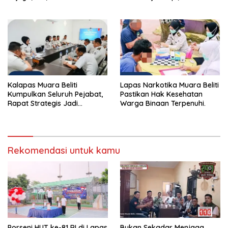
Gotong Royong: Lingkungan
Pengamanan Selalu Siaga 24
Bersih, Warga Nyaman.
Jam
Kalapas Muara Beliti
Lapas Narkotika Muara Beliti
Kumpulkan Seluruh Pejabat,
Pastikan Hak Kesehatan
Rapat Strategis Jadi
Warga Binaan Terpenuhi.
Langkah Nyata Perkuat
Keamanan dan Tingkatkan
Pelayanan Pemasyarakatan
Rekomendasi untuk kamu
Porseni HUT ke-81 RI di Lapas
Bukan Sekadar Menjaga