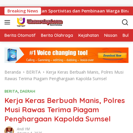
Langsung ke konten
nkan Sportivitas dan Pembinaan Warga Binaan.
Breaking News
Bukan Se
Berita Otomotif
Berita Olahraga
Kejahatan
Nissan
Bulut
Beranda
BERITA
Kerja Keras Berbuah Manis, Polres Musi
Rawas Terima Piagam Penghargaan Kapolda Sumsel
BERITA
,
DAERAH
Kerja Keras Berbuah Manis, Polres
Musi Rawas Terima Piagam
Penghargaan Kapolda Sumsel
Andi YM