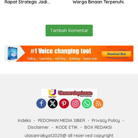
Rapat Strategis Jadi
Warga Binaan Terpenuhi.
Langkah Nyata Perkuat
Keamanan dan Tingkatkan
Pelayanan Pemasyarakatan
Tambah Komentar
Indeks
PEDOMAN MEDIA SIBER
Privacy Policy
Disclaimer
KODE ETIK
BOX REDAKSI
ulasanrakyat2025@ all reserved copyright