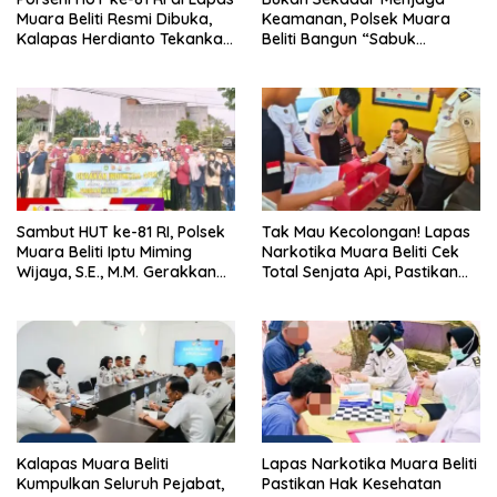
Muara Beliti Resmi Dibuka,
Keamanan, Polsek Muara
Kalapas Herdianto Tekankan
Beliti Bangun “Sabuk
Sportivitas dan Pembinaan
Kamtibmas” Bersama
Warga Binaan.
Masyarakat
Sambut HUT ke-81 RI, Polsek
Tak Mau Kecolongan! Lapas
Muara Beliti Iptu Miming
Narkotika Muara Beliti Cek
Wijaya, S.E., M.M. Gerakkan
Total Senjata Api, Pastikan
Gotong Royong: Lingkungan
Pengamanan Selalu Siaga 24
Bersih, Warga Nyaman.
Jam
Kalapas Muara Beliti
Lapas Narkotika Muara Beliti
Kumpulkan Seluruh Pejabat,
Pastikan Hak Kesehatan