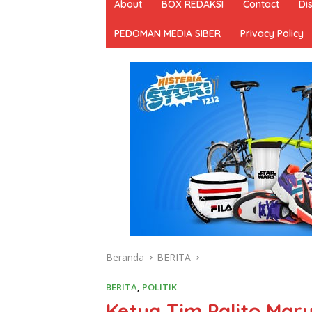
About
BOX REDAKSI
Contact
Di
PEDOMAN MEDIA SIBER
Privacy Policy
Beranda
BERITA
BERITA
,
POLITIK
Ketua Tim Palito Maru