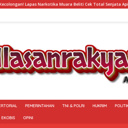
a Beliti Cek Total Senjata Api, Pastikan Pengamanan Selalu S
ERTORIAL
PEMERINTAHAN
TNI & POLRI
HUKRIM
POLITI
EKOBIS
OPINI