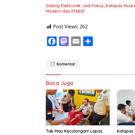
Sidang Elektronik Jadi Fokus, Kalapas Muara
Modern dan Efektif
Post Views:
262
F
M
E
S
ac
as
m
h
e
to
ai
ar
Komentar
b
d
l
e
o
o
Baca Juga
o
n
k
Tak Mau Kecolongan! Lapas
Kalapas 