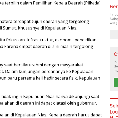
ka terpilih dalam Pemilihan Kepala Daerah (Pilkada)
Ber
Ini 
kate
atera terdapat tujuh daerah yang tergolong
widg
di Sumut, khususnya di Kepulauan Nias.
ita fokuskan. Infrastruktur, ekonomi, pendidikan,
a karena empat daerah di sini masih tergolong
O
In
y saat bersilaturahmi dengan masyarakat
de
mu
rat. Dalam kunjungan perdananya ke Kepulauan
 baru pertama kali hadir secara fisik, kepulauan
.
tidak ingin Kepulauan Nias hanya dikunjungi saat
ahan di daerah ini dapat diatasi oleh gubernur.
Sel
Lua
oalan di Kepulauan Nias, Kepala daerah harus dapat
H. 