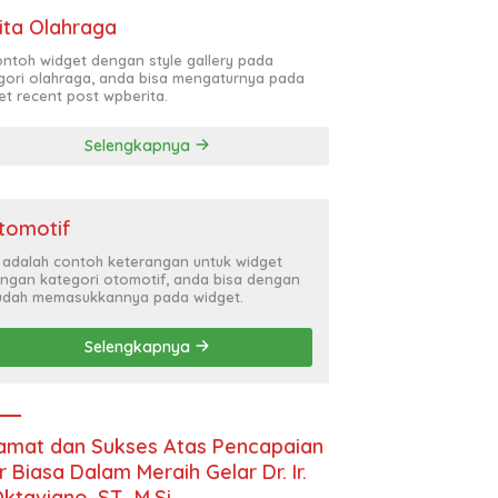
ita Olahraga
contoh widget dengan style gallery pada
gori olahraga, anda bisa mengaturnya pada
et recent post wpberita.
Selengkapnya
tomotif
i adalah contoh keterangan untuk widget
ngan kategori otomotif, anda bisa dengan
dah memasukkannya pada widget.
Selengkapnya
amat dan Sukses Atas Pencapaian
r Biasa Dalam Meraih Gelar Dr. Ir.
Oktaviano, ST., M.Si.