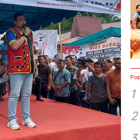
Pop
1
2
3