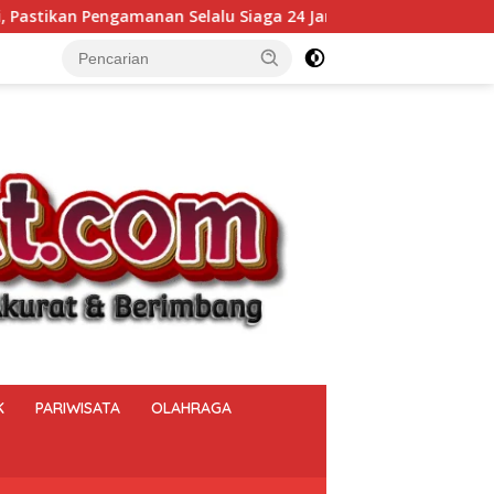
iaga 24 Jam
Kalapas Muara Beliti Kumpulkan Seluruh 
K
PARIWISATA
OLAHRAGA