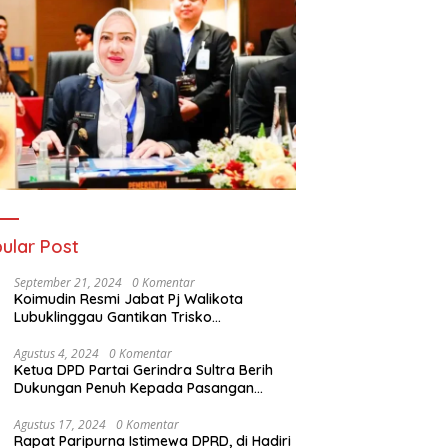
ular Post
September 21, 2024
0 Komentar
Koimudin Resmi Jabat Pj Walikota
Lubuklinggau Gantikan Trisko
Defriansyah
Agustus 4, 2024
0 Komentar
Ketua DPD Partai Gerindra Sultra Berih
Dukungan Penuh Kepada Pasangan
Calon Bupati Konawe dan Wakil Bupati
Konawe (HADIR) di Pilkada Konawe 2024
Agustus 17, 2024
0 Komentar
Rapat Paripurna Istimewa DPRD, di Hadiri