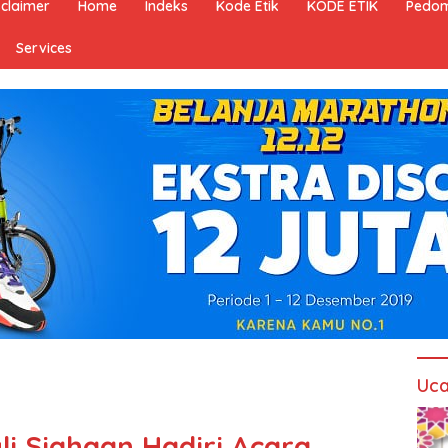
sclaimer
Home
Indeks
Kode Etik
KODE ETIK
Pedom
Services
Uca
li Siahaan Hadiri Acara