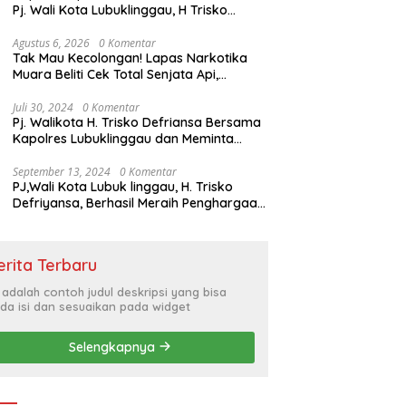
Pj. Wali Kota Lubuklinggau, H Trisko
Defriyansa Dengan Agenda
Mendengarkan Pidato Kenegaraan
Agustus 6, 2026
0 Komentar
Tak Mau Kecolongan! Lapas Narkotika
Presiden RI Dalam Rangka HUT ke-79
Muara Beliti Cek Total Senjata Api,
Pastikan Pengamanan Selalu Siaga 24
Jam
Juli 30, 2024
0 Komentar
Pj. Walikota H. Trisko Defriansa Bersama
Kapolres Lubuklinggau dan Meminta
Kepada Masyarakat Cerdas Menyikapi
Hajatan Politik
September 13, 2024
0 Komentar
PJ,Wali Kota Lubuk linggau, H. Trisko
Defriyansa, Berhasil Meraih Penghargaan
Bergengsi Dengan Menerapkan Sistem
Merit Dalam Pengisian JPT
erita Terbaru
i adalah contoh judul deskripsi yang bisa
da isi dan sesuaikan pada widget
Selengkapnya