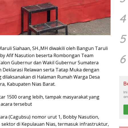
4
5
 Maruli Siahaan, SH.,MH diwakili oleh Bangun Taruli
6
by Afif Nasution beserta Rombongan Team
alon Gubernur dan Wakil Gubernur Sumatera
an Deklarasi Relawan serta Tatap Muka dengan
g dilaksanakan di Halaman Rumah Warga Desa
B
a, Kabupaten Nias Barat.
In
tar 1500 orang lebih, tampak masyarakat yang
an
 acara tersebut
ara (Cagubsu) nomor urut 1, Bobby Nasution,
ktor di Kepulauan Nias, termasuk infrastruktur,