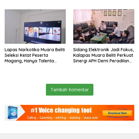
Pernah Menutup Ruang Hak
Jawab”.
Lapas Narkotika Muara Beliti
Sidang Elektronik Jadi Fokus,
Seleksi Ketat Peserta
Kalapas Muara Beliti Perkuat
Magang, Hanya Talenta
Sinergi APH Demi Peradilan
Berintegritas yang Lolos.
Pidana yang Modern dan
Efektif
Tambah Komentar