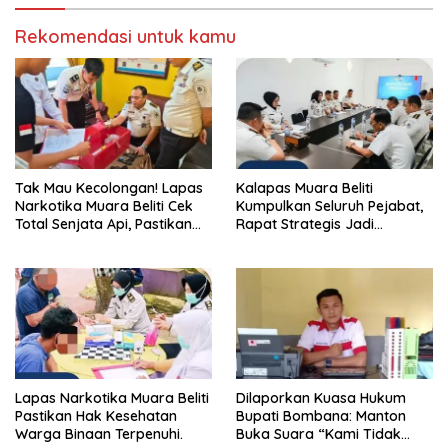
Rekomendasi untuk kamu
Tak Mau Kecolongan! Lapas
Kalapas Muara Beliti
Narkotika Muara Beliti Cek
Kumpulkan Seluruh Pejabat,
Total Senjata Api, Pastikan
Rapat Strategis Jadi
Pengamanan Selalu Siaga 24
Langkah Nyata Perkuat
Jam
Keamanan dan Tingkatkan
Pelayanan Pemasyarakatan
Lapas Narkotika Muara Beliti
Dilaporkan Kuasa Hukum
Pastikan Hak Kesehatan
Bupati Bombana: Manton
Warga Binaan Terpenuhi.
Buka Suara “Kami Tidak