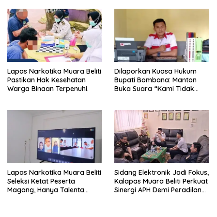
Jam
Keamanan dan Tingkatkan
Pelayanan Pemasyarakatan
Lapas Narkotika Muara Beliti
Dilaporkan Kuasa Hukum
Pastikan Hak Kesehatan
Bupati Bombana: Manton
Warga Binaan Terpenuhi.
Buka Suara “Kami Tidak
Pernah Menutup Ruang Hak
Jawab”.
Lapas Narkotika Muara Beliti
Sidang Elektronik Jadi Fokus,
Seleksi Ketat Peserta
Kalapas Muara Beliti Perkuat
Magang, Hanya Talenta
Sinergi APH Demi Peradilan
Berintegritas yang Lolos.
Pidana yang Modern dan
Efektif