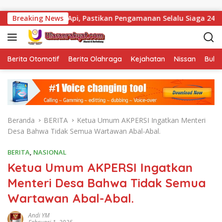
Langsung ke konten
jata Api, Pastikan Pengamanan Selalu Siaga 24 Jam
Breaking News
Ka
Berita Otomotif
Berita Olahraga
Kejahatan
Nissan
Bulut
Beranda
BERITA
Ketua Umum AKPERSI Ingatkan Menteri
Desa Bahwa Tidak Semua Wartawan Abal-Abal.
BERITA
,
NASIONAL
Ketua Umum AKPERSI Ingatkan
Menteri Desa Bahwa Tidak Semua
Wartawan Abal-Abal.
Andi YM