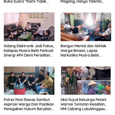
Buka Suara “Kami Tidak
Magang, Hanya Talenta
Pernah Menutup Ruang Hak
Berintegritas yang Lolos.
Jawab”.
Sidang Elektronik Jadi Fokus,
Bangun Mental dan Akhlak
Kalapas Muara Beliti Perkuat
Warga Binaan, Lapas
Sinergi APH Demi Peradilan
Narkotika Muara Beliti
Pidana yang Modern dan
Perkuat Sinergi dengan
Efektif
Kemenag Musi Rawas
Polres Musi Rawas Sambut
Aksi Sujud Keluarga Petani
Aspirasi Warga Dan Pastikan
Warnai Tuntutan Keadilan,
Penegakan Hukum Berjalan
HMI Cabang Lubuklinggau
Humanis dan Sesuai
Minta Penegakan Hukum