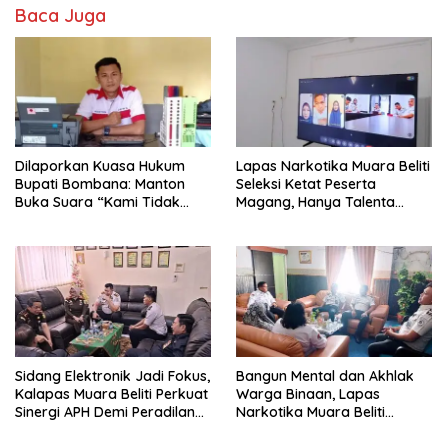
Baca Juga
Dilaporkan Kuasa Hukum
Lapas Narkotika Muara Beliti
Bupati Bombana: Manton
Seleksi Ketat Peserta
Buka Suara “Kami Tidak
Magang, Hanya Talenta
Pernah Menutup Ruang Hak
Berintegritas yang Lolos.
Jawab”.
Sidang Elektronik Jadi Fokus,
Bangun Mental dan Akhlak
Kalapas Muara Beliti Perkuat
Warga Binaan, Lapas
Sinergi APH Demi Peradilan
Narkotika Muara Beliti
Pidana yang Modern dan
Perkuat Sinergi dengan
Efektif
Kemenag Musi Rawas