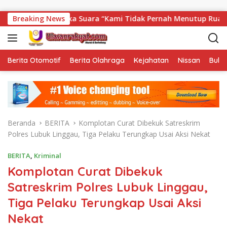
Langsung ke konten
n Buka Suara “Kami Tidak Pernah Menutup Ruang Hak Jawab”.
Breaking News
Berita Otomotif
Berita Olahraga
Kejahatan
Nissan
Bulut
Beranda
BERITA
Komplotan Curat Dibekuk Satreskrim
Polres Lubuk Linggau, Tiga Pelaku Terungkap Usai Aksi Nekat
BERITA
,
Kriminal
Komplotan Curat Dibekuk
Satreskrim Polres Lubuk Linggau,
Tiga Pelaku Terungkap Usai Aksi
Nekat