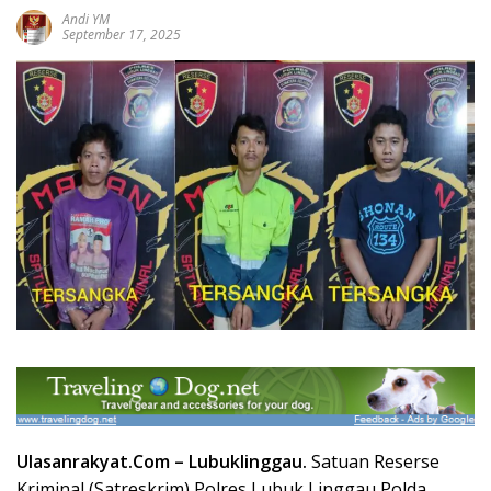
Andi YM
September 17, 2025
Ulasanrakyat.Com –
Lubuklinggau.
Satuan Reserse
Kriminal (Satreskrim) Polres Lubuk Linggau Polda