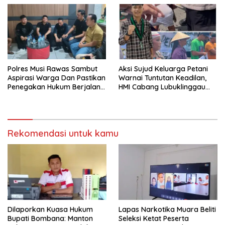
Polres Musi Rawas Sambut
Aksi Sujud Keluarga Petani
Aspirasi Warga Dan Pastikan
Warnai Tuntutan Keadilan,
Penegakan Hukum Berjalan
HMI Cabang Lubuklinggau
Humanis dan Sesuai
Minta Penegakan Hukum
Prosedur
Humanis.
Rekomendasi untuk kamu
Dilaporkan Kuasa Hukum
Lapas Narkotika Muara Beliti
Bupati Bombana: Manton
Seleksi Ketat Peserta