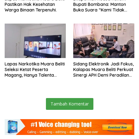
Pastikan Hak Kesehatan
Bupati Bombana: Manton
Warga Binaan Terpenuhi.
Buka Suara “Kami Tidak
Pernah Menutup Ruang Hak
Jawab”.
Lapas Narkotika Muara Beliti
Sidang Elektronik Jadi Fokus,
Seleksi Ketat Peserta
Kalapas Muara Beliti Perkuat
Magang, Hanya Talenta
Sinergi APH Demi Peradilan
Berintegritas yang Lolos.
Pidana yang Modern dan
Efektif
Tambah Komentar