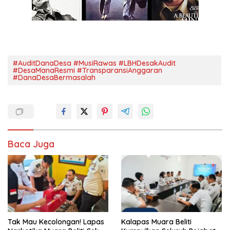
#AuditDanaDesa #MusiRawas #LBHDesakAudit
#DesaManaResmi #TransparansiAnggaran
#DanaDesaBermasalah
Baca Juga
Tak Mau Kecolongan! Lapas
Kalapas Muara Beliti