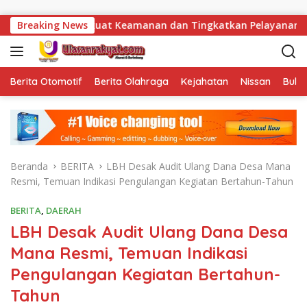
Langsung ke konten
ta Perkuat Keamanan dan Tingkatkan Pelayanan Pemasyarakata
Breaking News
Berita Otomotif
Berita Olahraga
Kejahatan
Nissan
Bulut
Beranda
BERITA
LBH Desak Audit Ulang Dana Desa Mana
Resmi, Temuan Indikasi Pengulangan Kegiatan Bertahun-Tahun
BERITA
,
DAERAH
LBH Desak Audit Ulang Dana Desa
Mana Resmi, Temuan Indikasi
Pengulangan Kegiatan Bertahun-
Tahun