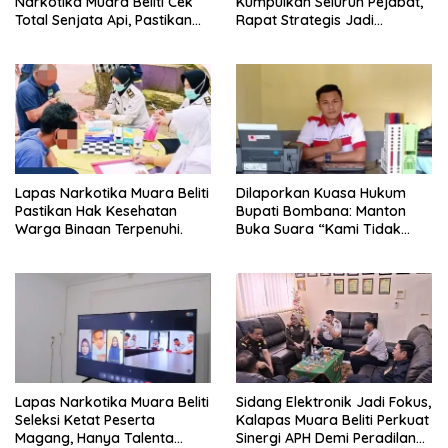
Narkotika Muara Beliti Cek
Kumpulkan Seluruh Pejabat,
Total Senjata Api, Pastikan
Rapat Strategis Jadi
Pengamanan Selalu Siaga 24
Langkah Nyata Perkuat
Jam
Keamanan dan Tingkatkan
Pelayanan Pemasyarakatan
Lapas Narkotika Muara Beliti
Dilaporkan Kuasa Hukum
Pastikan Hak Kesehatan
Bupati Bombana: Manton
Warga Binaan Terpenuhi.
Buka Suara “Kami Tidak
Pernah Menutup Ruang Hak
Jawab”.
Lapas Narkotika Muara Beliti
Sidang Elektronik Jadi Fokus,
Seleksi Ketat Peserta
Kalapas Muara Beliti Perkuat
Magang, Hanya Talenta
Sinergi APH Demi Peradilan