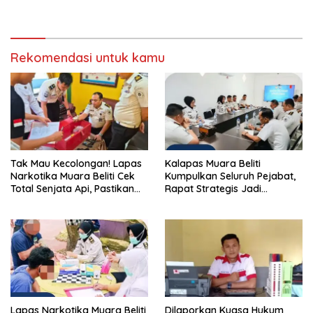
Berintegritas yang Lolos.
Pidana yang Modern dan
Efektif
Rekomendasi untuk kamu
Tak Mau Kecolongan! Lapas
Kalapas Muara Beliti
Narkotika Muara Beliti Cek
Kumpulkan Seluruh Pejabat,
Total Senjata Api, Pastikan
Rapat Strategis Jadi
Pengamanan Selalu Siaga 24
Langkah Nyata Perkuat
Jam
Keamanan dan Tingkatkan
Pelayanan Pemasyarakatan
Lapas Narkotika Muara Beliti
Dilaporkan Kuasa Hukum