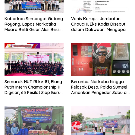
Kobarkan Semangat Gotong
Vonis Korupsi Jembatan
Royong, Lapas Narkotika
Cirauci II, Eks Kadis Disebut
Muara Beliti Gelar Aksi Bersih
dalam Dakwaan: Mengapa
Kemerdekaan
Tak Jadi Terdakwa?
Semarak HUT RI ke-81, Elang
Berantas Narkoba hingga
Putih Intern Championship II
Pelosok Desa, Polda Sumsel
Digelar, 65 Pesilat Siap Buru
Amankan Pengedar Sabu di
Prestasi Menuju Porprov
Musi Rawas
2027