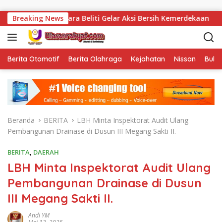
Langsung ke konten
uara Beliti Gelar Aksi Bersih Kemerdekaan
Breaking News
Vonis Koru
Berita Otomotif
Berita Olahraga
Kejahatan
Nissan
Bulut
Beranda
BERITA
LBH Minta Inspektorat Audit Ulang
Pembangunan Drainase di Dusun III Megang Sakti II.
BERITA
,
DAERAH
LBH Minta Inspektorat Audit Ulang
Pembangunan Drainase di Dusun
III Megang Sakti II.
Andi YM