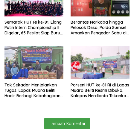
Semarak HUT RI ke-81, Elang
Berantas Narkoba hingga
Putih Intern Championship II
Pelosok Desa, Polda Sumsel
Digelar, 65 Pesilat Siap Buru
Amankan Pengedar Sabu di
Prestasi Menuju Porprov
Musi Rawas
2027
Tak Sekadar Menjalankan
Porseni HUT ke-81 RI di Lapas
Tugas, Lapas Muara Beliti
Muara Beliti Resmi Dibuka,
Hadir Berbagi Kebahagiaan
Kalapas Herdianto Tekankan
untuk Anak Panti Asuhan
Sportivitas dan Pembinaan
Warga Binaan.
Tambah Komentar