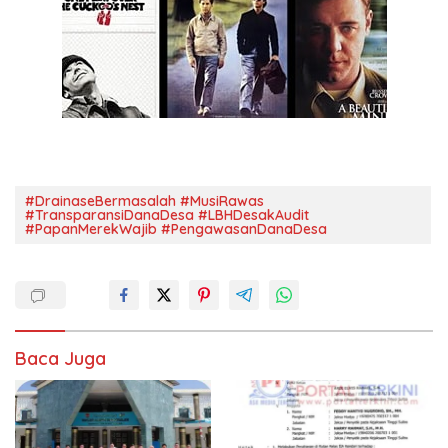
#DrainaseBermasalah #MusiRawas
#TransparansiDanaDesa #LBHDesakAudit
#PapanMerekWajib #PengawasanDanaDesa
Baca Juga