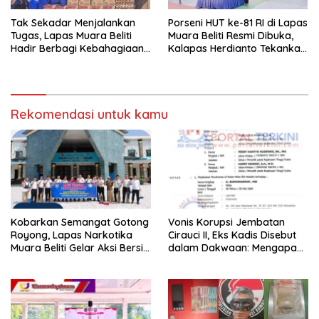
Tak Sekadar Menjalankan
Porseni HUT ke-81 RI di Lapas
Tugas, Lapas Muara Beliti
Muara Beliti Resmi Dibuka,
Hadir Berbagi Kebahagiaan
Kalapas Herdianto Tekankan
untuk Anak Panti Asuhan
Sportivitas dan Pembinaan
Warga Binaan.
Rekomendasi untuk kamu
Kobarkan Semangat Gotong
Vonis Korupsi Jembatan
Royong, Lapas Narkotika
Cirauci II, Eks Kadis Disebut
Muara Beliti Gelar Aksi Bersih
dalam Dakwaan: Mengapa
Kemerdekaan
Tak Jadi Terdakwa?