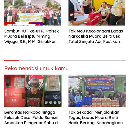
Sambut HUT ke-81 RI, Polsek
Tak Mau Kecolongan! Lapas
Muara Beliti Iptu Miming
Narkotika Muara Beliti Cek
Wijaya, S.E., M.M. Gerakkan
Total Senjata Api, Pastikan
Gotong Royong: Lingkungan
Pengamanan Selalu Siaga 24
Bersih, Warga Nyaman.
Jam
Rekomendasi untuk kamu
Berantas Narkoba hingga
Tak Sekadar Menjalankan
Pelosok Desa, Polda Sumsel
Tugas, Lapas Muara Beliti
Amankan Pengedar Sabu di
Hadir Berbagi Kebahagiaan
Musi Rawas
untuk Anak Panti Asuhan