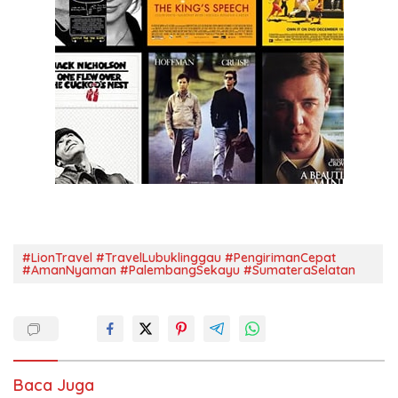
#LionTravel #TravelLubuklinggau #PengirimanCepat
#AmanNyaman #PalembangSekayu #SumateraSelatan
Baca Juga