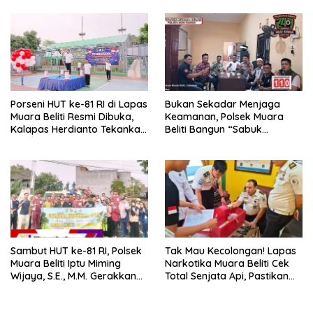
Porseni HUT ke-81 RI di Lapas
Bukan Sekadar Menjaga
Muara Beliti Resmi Dibuka,
Keamanan, Polsek Muara
Kalapas Herdianto Tekankan
Beliti Bangun “Sabuk
Sportivitas dan Pembinaan
Kamtibmas” Bersama
Warga Binaan.
Masyarakat
Sambut HUT ke-81 RI, Polsek
Tak Mau Kecolongan! Lapas
Muara Beliti Iptu Miming
Narkotika Muara Beliti Cek
Wijaya, S.E., M.M. Gerakkan
Total Senjata Api, Pastikan
Gotong Royong: Lingkungan
Pengamanan Selalu Siaga 24
Bersih, Warga Nyaman.
Jam