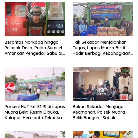
Berantas Narkoba hingga
Tak Sekadar Menjalankan
Pelosok Desa, Polda Sumsel
Tugas, Lapas Muara Beliti
Amankan Pengedar Sabu di
Hadir Berbagi Kebahagiaan
Musi Rawas
untuk Anak Panti Asuhan
Porseni HUT ke-81 RI di Lapas
Bukan Sekadar Menjaga
Muara Beliti Resmi Dibuka,
Keamanan, Polsek Muara
Kalapas Herdianto Tekankan
Beliti Bangun “Sabuk
Sportivitas dan Pembinaan
Kamtibmas” Bersama
Warga Binaan.
Masyarakat