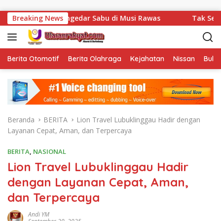
Langsung ke konten
ngedar Sabu di Musi Rawas
Breaking News
Tak Sekadar Menjalankan T
Berita Otomotif
Berita Olahraga
Kejahatan
Nissan
Bulut
Beranda
BERITA
Lion Travel Lubuklinggau Hadir dengan
Layanan Cepat, Aman, dan Terpercaya
BERITA
,
NASIONAL
Lion Travel Lubuklinggau Hadir
dengan Layanan Cepat, Aman,
dan Terpercaya
Andi YM