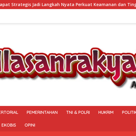
ata Perkuat Keamanan dan Tingkatkan Pelayanan Pemasyarakata
ERTORIAL
PEMERINTAHAN
TNI & POLRI
HUKRIM
POLITI
EKOBIS
OPINI