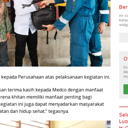
Ber
Ini 
kate
widg
O
In
de
kepada Perusahaan atas pelaksanaan kegiatan ini.
mu
kan terima kasih kepada Medco dengan manfaat
arena khitan memiliki manfaat penting bagi
giatan ini juga dapat menyadarkan masyarakat
tan dan hidup sehat.” tegasnya.
Sel
Lua
H. 