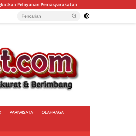
n
Lapas Narkotika Muara Beliti Pastikan Hak Kesehata
K
PARIWISATA
OLAHRAGA