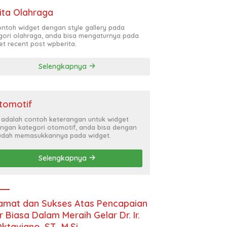
ita Olahraga
contoh widget dengan style gallery pada
gori olahraga, anda bisa mengaturnya pada
et recent post wpberita.
Selengkapnya
tomotif
i adalah contoh keterangan untuk widget
ngan kategori otomotif, anda bisa dengan
dah memasukkannya pada widget.
Selengkapnya
amat dan Sukses Atas Pencapaian
r Biasa Dalam Meraih Gelar Dr. Ir.
Oktaviano, ST., M.Si.