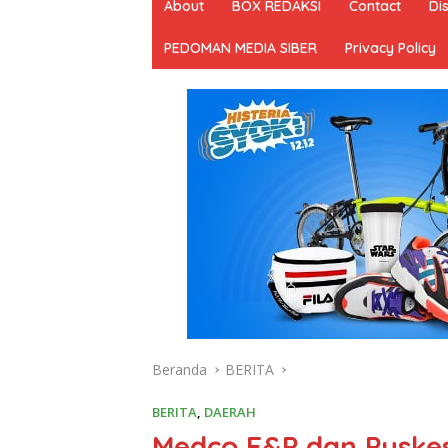
About
BOX REDAKSI
Contact
Di
PEDOMAN MEDIA SIBER
Privacy Policy
Beranda
BERITA
BERITA
,
DAERAH
Medco E&P dan Puske