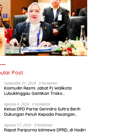
ular Post
September 21, 2024
0 Komentar
Koimudin Resmi Jabat Pj Walikota
Lubuklinggau Gantikan Trisko
Defriansyah
Agustus 4, 2024
0 Komentar
Ketua DPD Partai Gerindra Sultra Berih
Dukungan Penuh Kepada Pasangan
Calon Bupati Konawe dan Wakil Bupati
Konawe (HADIR) di Pilkada Konawe 2024
Agustus 17, 2024
0 Komentar
Rapat Paripurna Istimewa DPRD, di Hadiri