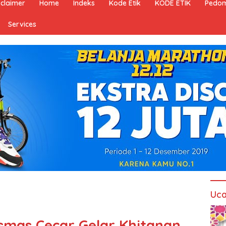
sclaimer
Home
Indeks
Kode Etik
KODE ETIK
Pedom
Services
Uca
smas Cecar Gelar Khitanan