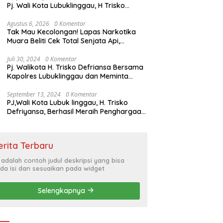
Pj. Wali Kota Lubuklinggau, H Trisko
Defriyansa Dengan Agenda
Mendengarkan Pidato Kenegaraan
Agustus 6, 2026
0 Komentar
Tak Mau Kecolongan! Lapas Narkotika
Presiden RI Dalam Rangka HUT ke-79
Muara Beliti Cek Total Senjata Api,
Pastikan Pengamanan Selalu Siaga 24
Jam
Juli 30, 2024
0 Komentar
Pj. Walikota H. Trisko Defriansa Bersama
Kapolres Lubuklinggau dan Meminta
Kepada Masyarakat Cerdas Menyikapi
Hajatan Politik
September 13, 2024
0 Komentar
PJ,Wali Kota Lubuk linggau, H. Trisko
Defriyansa, Berhasil Meraih Penghargaan
Bergengsi Dengan Menerapkan Sistem
Merit Dalam Pengisian JPT
erita Terbaru
i adalah contoh judul deskripsi yang bisa
da isi dan sesuaikan pada widget
Selengkapnya