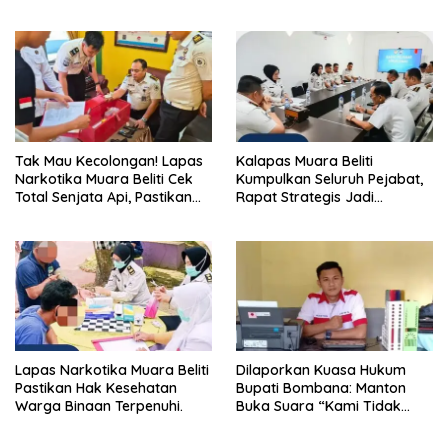
Kamtibmas” Bersama
Gotong Royong: Lingkungan
Masyarakat
Bersih, Warga Nyaman.
Tak Mau Kecolongan! Lapas
Kalapas Muara Beliti
Narkotika Muara Beliti Cek
Kumpulkan Seluruh Pejabat,
Total Senjata Api, Pastikan
Rapat Strategis Jadi
Pengamanan Selalu Siaga 24
Langkah Nyata Perkuat
Jam
Keamanan dan Tingkatkan
Pelayanan Pemasyarakatan
Lapas Narkotika Muara Beliti
Dilaporkan Kuasa Hukum
Pastikan Hak Kesehatan
Bupati Bombana: Manton
Warga Binaan Terpenuhi.
Buka Suara “Kami Tidak
Pernah Menutup Ruang Hak
Jawab”.