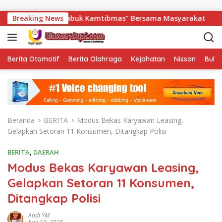
Langsung ke konten
gun “Sabuk Kamtibmas” Bersama Masyarakat
Breaking News
Sambut HU
Berita Otomotif
Berita Olahraga
Kejahatan
Nissan
Bulut
Beranda
BERITA
Modus Bekas Karyawan Leasing,
Gelapkan Setoran 11 Konsumen, Ditangkap Polisi
BERITA
,
DAERAH
Modus Bekas Karyawan Leasing,
Gelapkan Setoran 11 Konsumen,
Ditangkap Polisi
Andi YM