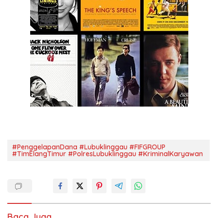
#PenggelapanDana #Lubuklinggau #FIFGROUP
#TimElangTimur #PolresLubuklinggau #KriminalKaryawan
Baca Juga