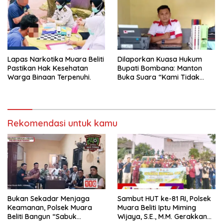
Lapas Narkotika Muara Beliti
Dilaporkan Kuasa Hukum
Pastikan Hak Kesehatan
Bupati Bombana: Manton
Warga Binaan Terpenuhi.
Buka Suara “Kami Tidak
Pernah Menutup Ruang Hak
Jawab”.
Rekomendasi untuk kamu
Bukan Sekadar Menjaga
Sambut HUT ke-81 RI, Polsek
Keamanan, Polsek Muara
Muara Beliti Iptu Miming
Beliti Bangun “Sabuk
Wijaya, S.E., M.M. Gerakkan