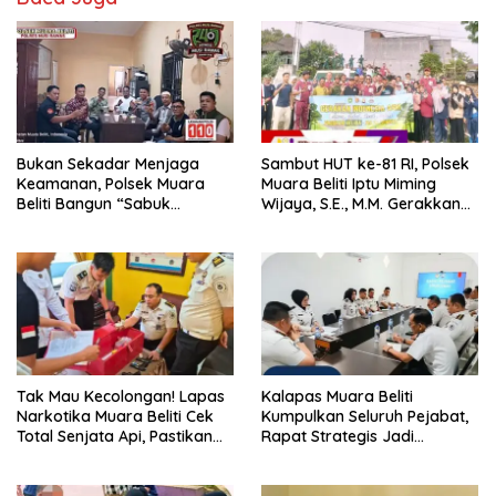
Bukan Sekadar Menjaga
Sambut HUT ke-81 RI, Polsek
Keamanan, Polsek Muara
Muara Beliti Iptu Miming
Beliti Bangun “Sabuk
Wijaya, S.E., M.M. Gerakkan
Kamtibmas” Bersama
Gotong Royong: Lingkungan
Masyarakat
Bersih, Warga Nyaman.
Tak Mau Kecolongan! Lapas
Kalapas Muara Beliti
Narkotika Muara Beliti Cek
Kumpulkan Seluruh Pejabat,
Total Senjata Api, Pastikan
Rapat Strategis Jadi
Pengamanan Selalu Siaga 24
Langkah Nyata Perkuat
Jam
Keamanan dan Tingkatkan
Pelayanan Pemasyarakatan