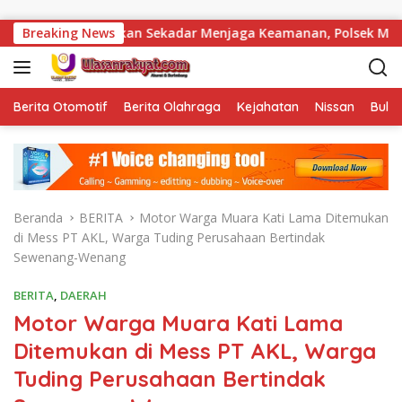
Langsung ke konten
an Sekadar Menjaga Keamanan, Polsek Muara Beliti Bangun “
Breaking News
Berita Otomotif
Berita Olahraga
Kejahatan
Nissan
Bulut
Beranda
BERITA
Motor Warga Muara Kati Lama Ditemukan
di Mess PT AKL, Warga Tuding Perusahaan Bertindak
Sewenang-Wenang
BERITA
,
DAERAH
Motor Warga Muara Kati Lama
Ditemukan di Mess PT AKL, Warga
Tuding Perusahaan Bertindak