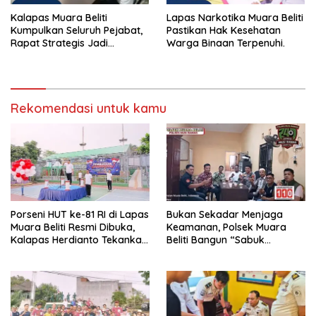
Kalapas Muara Beliti
Lapas Narkotika Muara Beliti
Kumpulkan Seluruh Pejabat,
Pastikan Hak Kesehatan
Rapat Strategis Jadi
Warga Binaan Terpenuhi.
Langkah Nyata Perkuat
Keamanan dan Tingkatkan
Pelayanan Pemasyarakatan
Rekomendasi untuk kamu
Porseni HUT ke-81 RI di Lapas
Bukan Sekadar Menjaga
Muara Beliti Resmi Dibuka,
Keamanan, Polsek Muara
Kalapas Herdianto Tekankan
Beliti Bangun “Sabuk
Sportivitas dan Pembinaan
Kamtibmas” Bersama
Warga Binaan.
Masyarakat