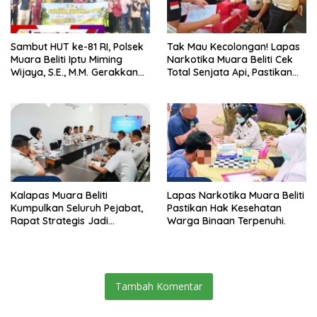
Sambut HUT ke-81 RI, Polsek
Tak Mau Kecolongan! Lapas
Muara Beliti Iptu Miming
Narkotika Muara Beliti Cek
Wijaya, S.E., M.M. Gerakkan
Total Senjata Api, Pastikan
Gotong Royong: Lingkungan
Pengamanan Selalu Siaga 24
Bersih, Warga Nyaman.
Jam
Kalapas Muara Beliti
Lapas Narkotika Muara Beliti
Kumpulkan Seluruh Pejabat,
Pastikan Hak Kesehatan
Rapat Strategis Jadi
Warga Binaan Terpenuhi.
Langkah Nyata Perkuat
Keamanan dan Tingkatkan
Pelayanan Pemasyarakatan
Tambah Komentar