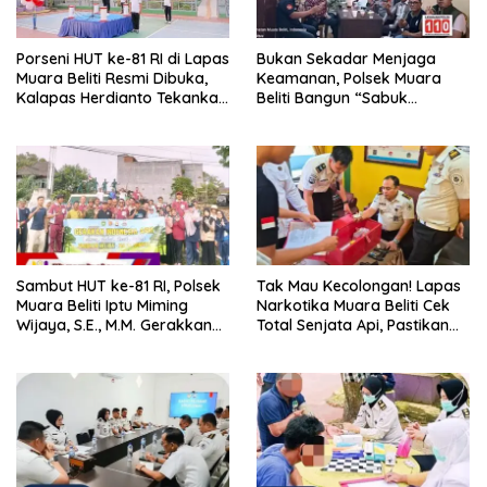
Porseni HUT ke-81 RI di Lapas
Bukan Sekadar Menjaga
Muara Beliti Resmi Dibuka,
Keamanan, Polsek Muara
Kalapas Herdianto Tekankan
Beliti Bangun “Sabuk
Sportivitas dan Pembinaan
Kamtibmas” Bersama
Warga Binaan.
Masyarakat
Sambut HUT ke-81 RI, Polsek
Tak Mau Kecolongan! Lapas
Muara Beliti Iptu Miming
Narkotika Muara Beliti Cek
Wijaya, S.E., M.M. Gerakkan
Total Senjata Api, Pastikan
Gotong Royong: Lingkungan
Pengamanan Selalu Siaga 24
Bersih, Warga Nyaman.
Jam