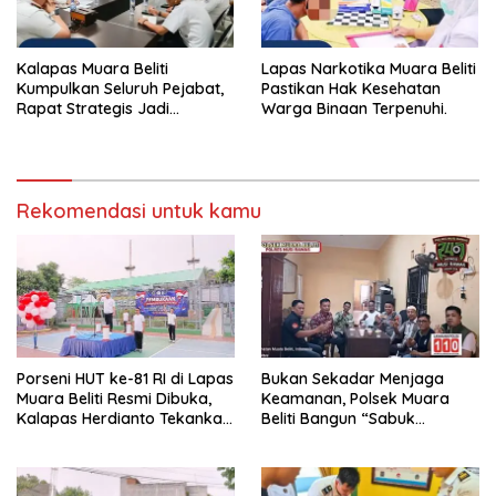
Kalapas Muara Beliti
Lapas Narkotika Muara Beliti
Kumpulkan Seluruh Pejabat,
Pastikan Hak Kesehatan
Rapat Strategis Jadi
Warga Binaan Terpenuhi.
Langkah Nyata Perkuat
Keamanan dan Tingkatkan
Pelayanan Pemasyarakatan
Rekomendasi untuk kamu
Porseni HUT ke-81 RI di Lapas
Bukan Sekadar Menjaga
Muara Beliti Resmi Dibuka,
Keamanan, Polsek Muara
Kalapas Herdianto Tekankan
Beliti Bangun “Sabuk
Sportivitas dan Pembinaan
Kamtibmas” Bersama
Warga Binaan.
Masyarakat