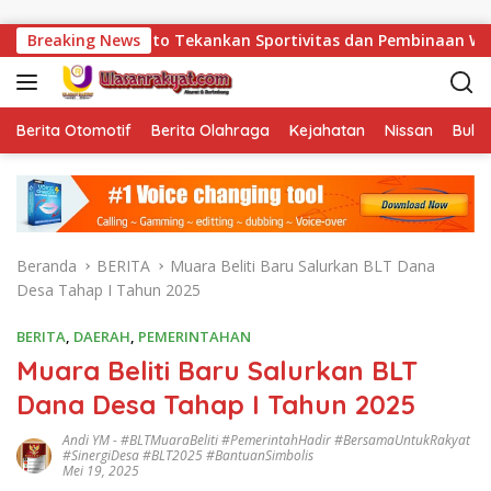
Langsung ke konten
anto Tekankan Sportivitas dan Pembinaan Warga Binaan.
Breaking News
Berita Otomotif
Berita Olahraga
Kejahatan
Nissan
Bulut
Beranda
BERITA
Muara Beliti Baru Salurkan BLT Dana
Desa Tahap I Tahun 2025
BERITA
,
DAERAH
,
PEMERINTAHAN
Muara Beliti Baru Salurkan BLT
Dana Desa Tahap I Tahun 2025
Andi YM
-
#BLTMuaraBeliti #PemerintahHadir #BersamaUntukRakyat
#SinergiDesa #BLT2025 #BantuanSimbolis
Mei 19, 2025