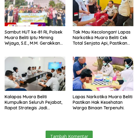
Sambut HUT ke-81 RI, Polsek
Tak Mau Kecolongan! Lapas
Muara Beliti Iptu Miming
Narkotika Muara Beliti Cek
Wijaya, S.E., M.M. Gerakkan
Total Senjata Api, Pastikan
Gotong Royong: Lingkungan
Pengamanan Selalu Siaga 24
Bersih, Warga Nyaman.
Jam
Kalapas Muara Beliti
Lapas Narkotika Muara Beliti
Kumpulkan Seluruh Pejabat,
Pastikan Hak Kesehatan
Rapat Strategis Jadi
Warga Binaan Terpenuhi.
Langkah Nyata Perkuat
Keamanan dan Tingkatkan
Pelayanan Pemasyarakatan
Tambah Komentar