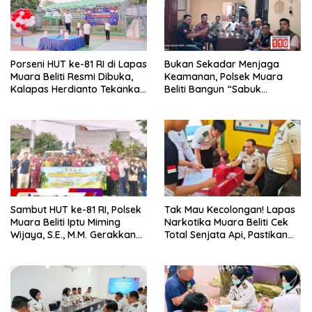
Porseni HUT ke-81 RI di Lapas
Bukan Sekadar Menjaga
Muara Beliti Resmi Dibuka,
Keamanan, Polsek Muara
Kalapas Herdianto Tekankan
Beliti Bangun “Sabuk
Sportivitas dan Pembinaan
Kamtibmas” Bersama
Warga Binaan.
Masyarakat
Sambut HUT ke-81 RI, Polsek
Tak Mau Kecolongan! Lapas
Muara Beliti Iptu Miming
Narkotika Muara Beliti Cek
Wijaya, S.E., M.M. Gerakkan
Total Senjata Api, Pastikan
Gotong Royong: Lingkungan
Pengamanan Selalu Siaga 24
Bersih, Warga Nyaman.
Jam