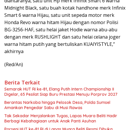
diantaranya, satu unit Hp merk Infinix Smart 6 warna
Midnight Black, satu buah kotak handhone merk Infinix
Smart 6 warna Hijau, satu unit sepeda motor merk
Honda Revo warna hitam Hijau dengan nomor Polisi
BG-3256-HAF, satu helai jaket Hodie warna abu-abu
dengan merk RUSHLIGHT dan satu helai celana joger
warna hitam putih yang bertuliskan KUAIYISTYLE,”
akhirnya
(Red/An)
Berita Terkait
Semarak HUT RI ke-81, Elang Putih Intern Championship II
Digelar, 65 Pesilat Siap Buru Prestasi Menuju Porprov 2027
Berantas Narkoba hingga Pelosok Desa, Polda Sumsel
Amankan Pengedar Sabu di Musi Rawas
Tak Sekadar Menjalankan Tugas, Lapas Muara Beliti Hadir
Berbagi Kebahagiaan untuk Anak Panti Asuhan
Porseni HUT ke-81 RI di Lapas Muara Beliti Resmi Dibuka,