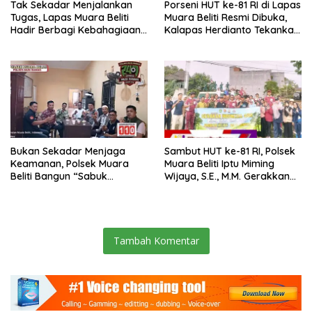
Tak Sekadar Menjalankan
Porseni HUT ke-81 RI di Lapas
Tugas, Lapas Muara Beliti
Muara Beliti Resmi Dibuka,
Hadir Berbagi Kebahagiaan
Kalapas Herdianto Tekankan
untuk Anak Panti Asuhan
Sportivitas dan Pembinaan
Warga Binaan.
Bukan Sekadar Menjaga
Sambut HUT ke-81 RI, Polsek
Keamanan, Polsek Muara
Muara Beliti Iptu Miming
Beliti Bangun “Sabuk
Wijaya, S.E., M.M. Gerakkan
Kamtibmas” Bersama
Gotong Royong: Lingkungan
Masyarakat
Bersih, Warga Nyaman.
Tambah Komentar