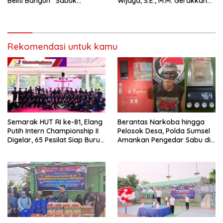
Beliti Bangun “Sabuk
Wijaya, S.E., M.M. Gerakkan
Kamtibmas” Bersama
Gotong Royong: Lingkungan
Masyarakat
Bersih, Warga Nyaman.
Rekomendasi untuk kamu
Semarak HUT RI ke-81, Elang
Berantas Narkoba hingga
Putih Intern Championship II
Pelosok Desa, Polda Sumsel
Digelar, 65 Pesilat Siap Buru
Amankan Pengedar Sabu di
Prestasi Menuju Porprov
Musi Rawas
2027