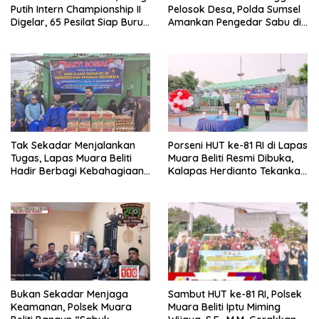
Putih Intern Championship II
Pelosok Desa, Polda Sumsel
Digelar, 65 Pesilat Siap Buru
Amankan Pengedar Sabu di
Prestasi Menuju Porprov
Musi Rawas
2027
Tak Sekadar Menjalankan
Porseni HUT ke-81 RI di Lapas
Tugas, Lapas Muara Beliti
Muara Beliti Resmi Dibuka,
Hadir Berbagi Kebahagiaan
Kalapas Herdianto Tekankan
untuk Anak Panti Asuhan
Sportivitas dan Pembinaan
Warga Binaan.
Bukan Sekadar Menjaga
Sambut HUT ke-81 RI, Polsek
Keamanan, Polsek Muara
Muara Beliti Iptu Miming