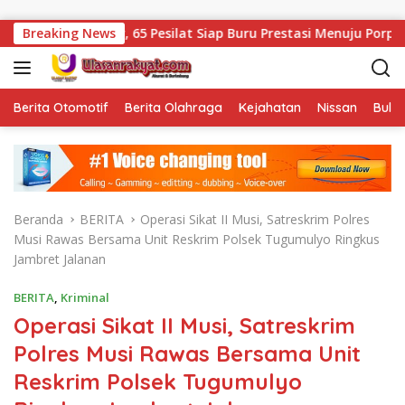
Langsung ke konten
elar, 65 Pesilat Siap Buru Prestasi Menuju Porprov 2027
Breaking News
Berita Otomotif
Berita Olahraga
Kejahatan
Nissan
Bulut
Beranda
BERITA
Operasi Sikat II Musi, Satreskrim Polres
Musi Rawas Bersama Unit Reskrim Polsek Tugumulyo Ringkus
Jambret Jalanan
BERITA
,
Kriminal
Operasi Sikat II Musi, Satreskrim
Polres Musi Rawas Bersama Unit
Reskrim Polsek Tugumulyo