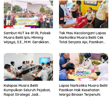
Sambut HUT ke-81 RI, Polsek
Tak Mau Kecolongan! Lapas
Muara Beliti Iptu Miming
Narkotika Muara Beliti Cek
Wijaya, S.E., M.M. Gerakkan
Total Senjata Api, Pastikan
Gotong Royong: Lingkungan
Pengamanan Selalu Siaga 24
Bersih, Warga Nyaman.
Jam
Kalapas Muara Beliti
Lapas Narkotika Muara Beliti
Kumpulkan Seluruh Pejabat,
Pastikan Hak Kesehatan
Rapat Strategis Jadi
Warga Binaan Terpenuhi.
Langkah Nyata Perkuat
Keamanan dan Tingkatkan
Pelayanan Pemasyarakatan