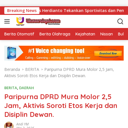
Langsung ke konten
a, Kalapas Herdianto Tekankan Sportivitas dan Pembinaan Warga
Breaking News
Berita Otomotif
Berita Olahraga
Kejahatan
Nissan
Bulut
Beranda
BERITA
Paripurna DPRD Mura Molor 2,5 Jam,
Aktivis Soroti Etos Kerja dan Disiplin Dewan.
BERITA
,
DAERAH
Paripurna DPRD Mura Molor 2,5
Jam, Aktivis Soroti Etos Kerja dan
Disiplin Dewan.
Andi YM