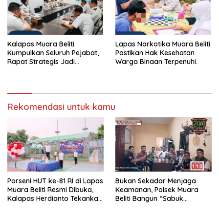
Kalapas Muara Beliti
Lapas Narkotika Muara Beliti
Kumpulkan Seluruh Pejabat,
Pastikan Hak Kesehatan
Rapat Strategis Jadi
Warga Binaan Terpenuhi.
Langkah Nyata Perkuat
Keamanan dan Tingkatkan
Pelayanan Pemasyarakatan
Rekomendasi untuk kamu
Porseni HUT ke-81 RI di Lapas
Bukan Sekadar Menjaga
Muara Beliti Resmi Dibuka,
Keamanan, Polsek Muara
Kalapas Herdianto Tekankan
Beliti Bangun “Sabuk
Sportivitas dan Pembinaan
Kamtibmas” Bersama
Warga Binaan.
Masyarakat