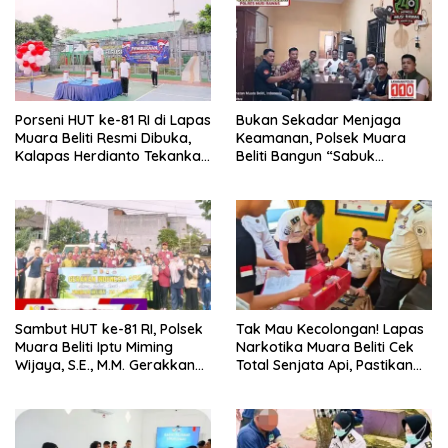
Porseni HUT ke-81 RI di Lapas
Bukan Sekadar Menjaga
Muara Beliti Resmi Dibuka,
Keamanan, Polsek Muara
Kalapas Herdianto Tekankan
Beliti Bangun “Sabuk
Sportivitas dan Pembinaan
Kamtibmas” Bersama
Warga Binaan.
Masyarakat
Sambut HUT ke-81 RI, Polsek
Tak Mau Kecolongan! Lapas
Muara Beliti Iptu Miming
Narkotika Muara Beliti Cek
Wijaya, S.E., M.M. Gerakkan
Total Senjata Api, Pastikan
Gotong Royong: Lingkungan
Pengamanan Selalu Siaga 24
Bersih, Warga Nyaman.
Jam