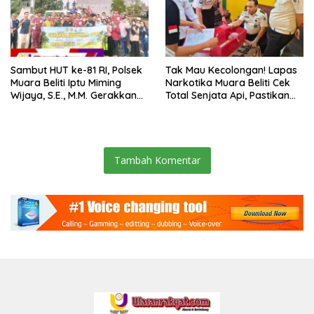
Sambut HUT ke-81 RI, Polsek
Tak Mau Kecolongan! Lapas
Muara Beliti Iptu Miming
Narkotika Muara Beliti Cek
Wijaya, S.E., M.M. Gerakkan
Total Senjata Api, Pastikan
Gotong Royong: Lingkungan
Pengamanan Selalu Siaga 24
Bersih, Warga Nyaman.
Jam
Tambah Komentar