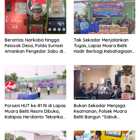
Berantas Narkoba hingga
Tak Sekadar Menjalankan
Pelosok Desa, Polda Sumsel
Tugas, Lapas Muara Beliti
Amankan Pengedar Sabu di
Hadir Berbagi Kebahagiaan
Musi Rawas
untuk Anak Panti Asuhan
Porseni HUT ke-81 RI di Lapas
Bukan Sekadar Menjaga
Muara Beliti Resmi Dibuka,
Keamanan, Polsek Muara
Kalapas Herdianto Tekankan
Beliti Bangun “Sabuk
Sportivitas dan Pembinaan
Kamtibmas” Bersama
Warga Binaan.
Masyarakat