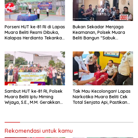
Porseni HUT ke-81 RI di Lapas
Bukan Sekadar Menjaga
Muara Beliti Resmi Dibuka,
Keamanan, Polsek Muara
Kalapas Herdianto Tekankan
Beliti Bangun “Sabuk
Sportivitas dan Pembinaan
Kamtibmas” Bersama
Warga Binaan.
Masyarakat
Sambut HUT ke-81 RI, Polsek
Tak Mau Kecolongan! Lapas
Muara Beliti Iptu Miming
Narkotika Muara Beliti Cek
Wijaya, S.E., M.M. Gerakkan
Total Senjata Api, Pastikan
Gotong Royong: Lingkungan
Pengamanan Selalu Siaga 24
Bersih, Warga Nyaman.
Jam
Rekomendasi untuk kamu