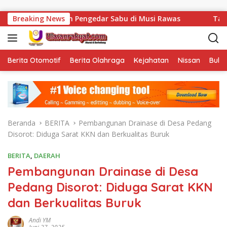
Langsung ke konten
Amankan Pengedar Sabu di Musi Rawas
Breaking News
Tak Sekadar Men
Berita Otomotif
Berita Olahraga
Kejahatan
Nissan
Bulut
Beranda
BERITA
Pembangunan Drainase di Desa Pedang
Disorot: Diduga Sarat KKN dan Berkualitas Buruk
BERITA
,
DAERAH
Pembangunan Drainase di Desa
Pedang Disorot: Diduga Sarat KKN
dan Berkualitas Buruk
Andi YM