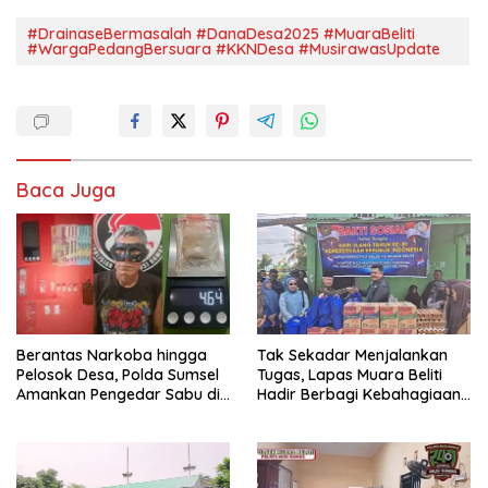
#DrainaseBermasalah #DanaDesa2025 #MuaraBeliti
#WargaPedangBersuara #KKNDesa #MusirawasUpdate
Baca Juga
Berantas Narkoba hingga
Tak Sekadar Menjalankan
Pelosok Desa, Polda Sumsel
Tugas, Lapas Muara Beliti
Amankan Pengedar Sabu di
Hadir Berbagi Kebahagiaan
Musi Rawas
untuk Anak Panti Asuhan