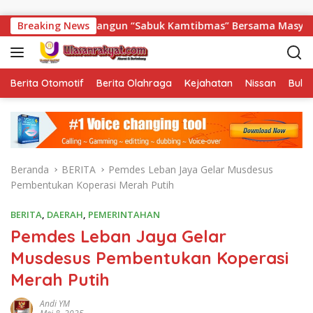
Langsung ke konten
Beliti Bangun “Sabuk Kamtibmas” Bersama Masyarakat
Breaking News
Berita Otomotif
Berita Olahraga
Kejahatan
Nissan
Bulut
Beranda
BERITA
Pemdes Leban Jaya Gelar Musdesus
Pembentukan Koperasi Merah Putih
BERITA
,
DAERAH
,
PEMERINTAHAN
Pemdes Leban Jaya Gelar
Musdesus Pembentukan Koperasi
Merah Putih
Andi YM