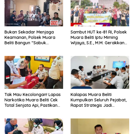
Bukan Sekadar Menjaga
Sambut HUT ke-81 RI, Polsek
Keamanan, Polsek Muara
Muara Beliti Iptu Miming
Beliti Bangun “Sabuk
Wijaya, S.E., M.M. Gerakkan
Kamtibmas” Bersama
Gotong Royong: Lingkungan
Masyarakat
Bersih, Warga Nyaman.
Tak Mau Kecolongan! Lapas
Kalapas Muara Beliti
Narkotika Muara Beliti Cek
Kumpulkan Seluruh Pejabat,
Total Senjata Api, Pastikan
Rapat Strategis Jadi
Pengamanan Selalu Siaga 24
Langkah Nyata Perkuat
Jam
Keamanan dan Tingkatkan
Pelayanan Pemasyarakatan