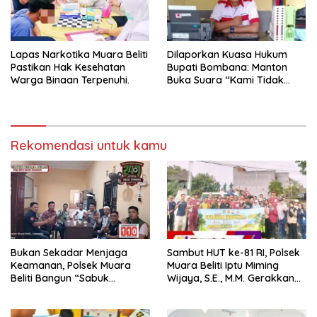
Lapas Narkotika Muara Beliti
Dilaporkan Kuasa Hukum
Pastikan Hak Kesehatan
Bupati Bombana: Manton
Warga Binaan Terpenuhi.
Buka Suara “Kami Tidak
Pernah Menutup Ruang Hak
Jawab”.
Rekomendasi untuk kamu
Bukan Sekadar Menjaga
Sambut HUT ke-81 RI, Polsek
Keamanan, Polsek Muara
Muara Beliti Iptu Miming
Beliti Bangun “Sabuk
Wijaya, S.E., M.M. Gerakkan
Kamtibmas” Bersama
Gotong Royong: Lingkungan
Masyarakat
Bersih, Warga Nyaman.