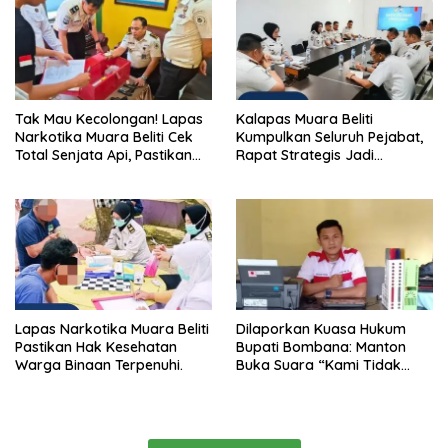
Tak Mau Kecolongan! Lapas
Kalapas Muara Beliti
Narkotika Muara Beliti Cek
Kumpulkan Seluruh Pejabat,
Total Senjata Api, Pastikan
Rapat Strategis Jadi
Pengamanan Selalu Siaga 24
Langkah Nyata Perkuat
Jam
Keamanan dan Tingkatkan
Pelayanan Pemasyarakatan
Lapas Narkotika Muara Beliti
Dilaporkan Kuasa Hukum
Pastikan Hak Kesehatan
Bupati Bombana: Manton
Warga Binaan Terpenuhi.
Buka Suara “Kami Tidak
Pernah Menutup Ruang Hak
Jawab”.