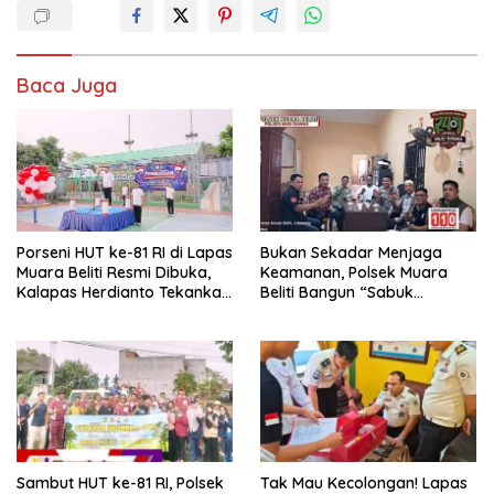
Baca Juga
Porseni HUT ke-81 RI di Lapas
Bukan Sekadar Menjaga
Muara Beliti Resmi Dibuka,
Keamanan, Polsek Muara
Kalapas Herdianto Tekankan
Beliti Bangun “Sabuk
Sportivitas dan Pembinaan
Kamtibmas” Bersama
Warga Binaan.
Masyarakat
Sambut HUT ke-81 RI, Polsek
Tak Mau Kecolongan! Lapas