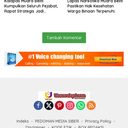
Kalapas Muara Beliti
Lapas Narkotika Muara Beliti
Kumpulkan Seluruh Pejabat,
Pastikan Hak Kesehatan
Rapat Strategis Jadi
Warga Binaan Terpenuhi.
Langkah Nyata Perkuat
Keamanan dan Tingkatkan
Pelayanan Pemasyarakatan
Tambah Komentar
Indeks
PEDOMAN MEDIA SIBER
Privacy Policy
Disclaimer
KODE ETIK
BOX REDAKSI