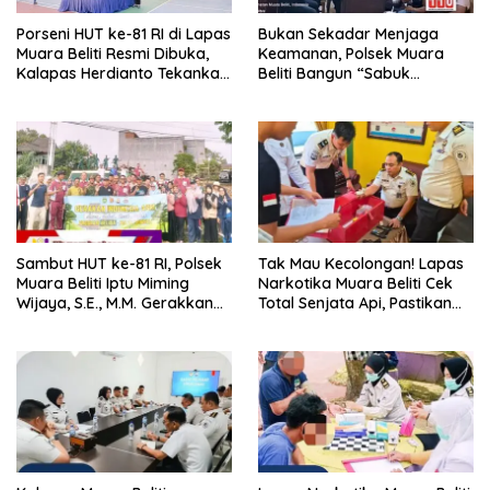
Porseni HUT ke-81 RI di Lapas
Bukan Sekadar Menjaga
Muara Beliti Resmi Dibuka,
Keamanan, Polsek Muara
Kalapas Herdianto Tekankan
Beliti Bangun “Sabuk
Sportivitas dan Pembinaan
Kamtibmas” Bersama
Warga Binaan.
Masyarakat
Sambut HUT ke-81 RI, Polsek
Tak Mau Kecolongan! Lapas
Muara Beliti Iptu Miming
Narkotika Muara Beliti Cek
Wijaya, S.E., M.M. Gerakkan
Total Senjata Api, Pastikan
Gotong Royong: Lingkungan
Pengamanan Selalu Siaga 24
Bersih, Warga Nyaman.
Jam