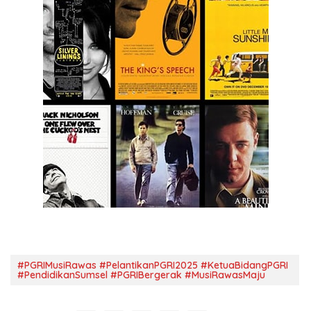
#PGRIMusiRawas #PelantikanPGRI2025 #KetuaBidangPGRI
#PendidikanSumsel #PGRIBergerak #MusiRawasMaju