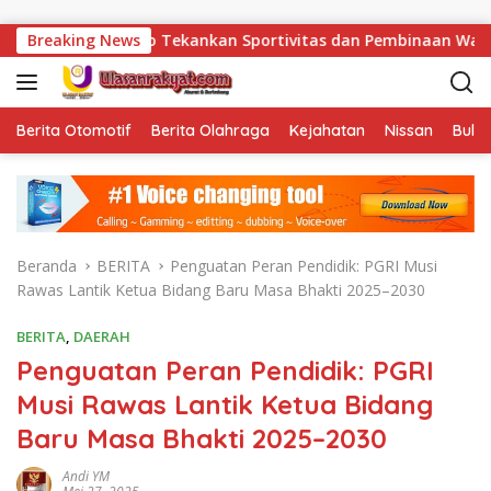
Langsung ke konten
ianto Tekankan Sportivitas dan Pembinaan Warga Binaan.
Breaking News
Berita Otomotif
Berita Olahraga
Kejahatan
Nissan
Bulut
Beranda
BERITA
Penguatan Peran Pendidik: PGRI Musi
Rawas Lantik Ketua Bidang Baru Masa Bhakti 2025–2030
BERITA
,
DAERAH
Penguatan Peran Pendidik: PGRI
Musi Rawas Lantik Ketua Bidang
Baru Masa Bhakti 2025–2030
Andi YM