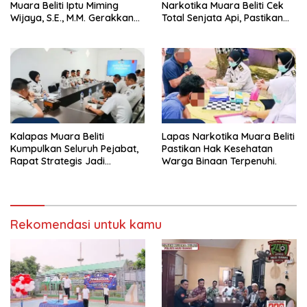
Muara Beliti Iptu Miming
Narkotika Muara Beliti Cek
Wijaya, S.E., M.M. Gerakkan
Total Senjata Api, Pastikan
Gotong Royong: Lingkungan
Pengamanan Selalu Siaga 24
Bersih, Warga Nyaman.
Jam
Kalapas Muara Beliti
Lapas Narkotika Muara Beliti
Kumpulkan Seluruh Pejabat,
Pastikan Hak Kesehatan
Rapat Strategis Jadi
Warga Binaan Terpenuhi.
Langkah Nyata Perkuat
Keamanan dan Tingkatkan
Pelayanan Pemasyarakatan
Rekomendasi untuk kamu