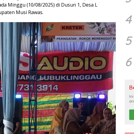
da Minggu (10/08/2025) di Dusun 1, Desa L
upaten Musi Rawas.
4
5
6
B
In
an