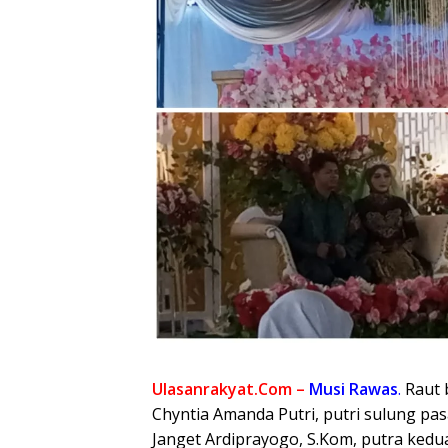
Ulasanrakyat.Com –
Musi Rawas
.
Raut 
Chyntia Amanda Putri, putri sulung pa
Janget Ardiprayogo, S.Kom, putra kedu