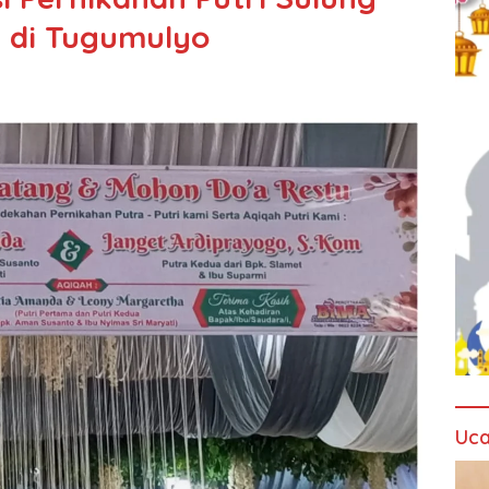
 di Tugumulyo
Uca