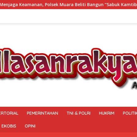
i Bangun “Sabuk Kamtibmas” Bersama Masyarakat
Samb
ERTORIAL
PEMERINTAHAN
TNI & POLRI
HUKRIM
POLITI
EKOBIS
OPINI