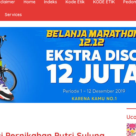
sclaimer
Home
Indeks
Kode Etik
KODE ETIK
Pedom
Services
Uca
i Pernikahan Putri Sulung