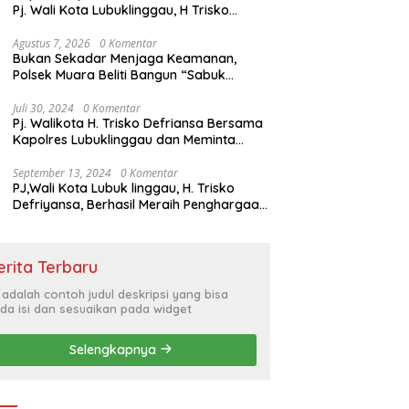
Pj. Wali Kota Lubuklinggau, H Trisko
Defriyansa Dengan Agenda
Mendengarkan Pidato Kenegaraan
Agustus 7, 2026
0 Komentar
Bukan Sekadar Menjaga Keamanan,
Presiden RI Dalam Rangka HUT ke-79
Polsek Muara Beliti Bangun “Sabuk
Kamtibmas” Bersama Masyarakat
Juli 30, 2024
0 Komentar
Pj. Walikota H. Trisko Defriansa Bersama
Kapolres Lubuklinggau dan Meminta
Kepada Masyarakat Cerdas Menyikapi
Hajatan Politik
September 13, 2024
0 Komentar
PJ,Wali Kota Lubuk linggau, H. Trisko
Defriyansa, Berhasil Meraih Penghargaan
Bergengsi Dengan Menerapkan Sistem
Merit Dalam Pengisian JPT
erita Terbaru
i adalah contoh judul deskripsi yang bisa
da isi dan sesuaikan pada widget
Selengkapnya