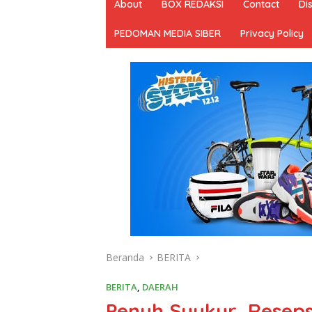
About
BOX REDAKSI
Contact
Di
PEDOMAN MEDIA SIBER
Privacy Policy
Beranda
BERITA
BERITA
,
DAERAH
Penuh Syukur, Reseps