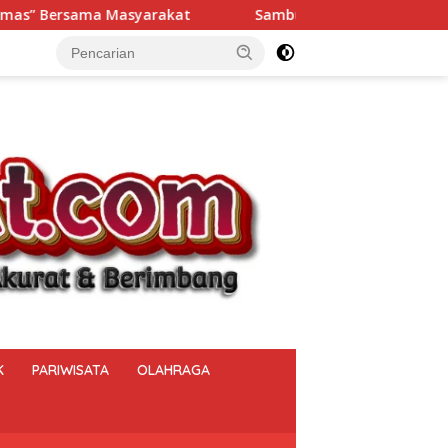
ut HUT ke-81 RI, Polsek Muara Beliti Iptu Miming Wijaya, S.E
K
PARIWISATA
OLAHRAGA