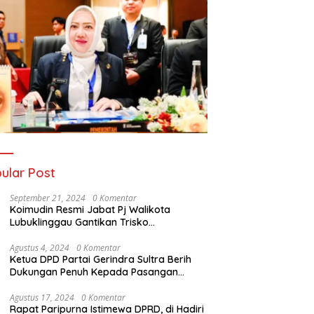
ular Post
September 21, 2024
0 Komentar
Koimudin Resmi Jabat Pj Walikota
Lubuklinggau Gantikan Trisko
Defriansyah
Agustus 4, 2024
0 Komentar
Ketua DPD Partai Gerindra Sultra Berih
Dukungan Penuh Kepada Pasangan
Calon Bupati Konawe dan Wakil Bupati
Konawe (HADIR) di Pilkada Konawe 2024
Agustus 17, 2024
0 Komentar
Rapat Paripurna Istimewa DPRD, di Hadiri