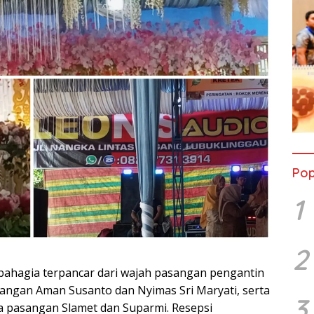
Pop
1
2
bahagia terpancar dari wajah pasangan pengantin
sangan Aman Susanto dan Nyimas Sri Maryati, serta
3
a pasangan Slamet dan Suparmi. Resepsi