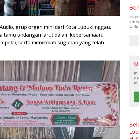
Ber
Ini 
kate
Audio, grup orgen mini dari Kota Lubuklinggau,
widg
a tamu undangan larut dalam kebersamaan,
pelai, serta menikmati suguhan yang telah
O
In
de
mu
Sel
Lua
H. 