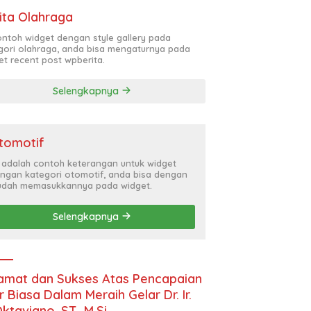
ita Olahraga
contoh widget dengan style gallery pada
gori olahraga, anda bisa mengaturnya pada
et recent post wpberita.
Selengkapnya
tomotif
i adalah contoh keterangan untuk widget
ngan kategori otomotif, anda bisa dengan
dah memasukkannya pada widget.
Selengkapnya
amat dan Sukses Atas Pencapaian
r Biasa Dalam Meraih Gelar Dr. Ir.
Oktaviano, ST., M.Si.