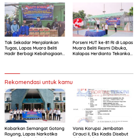
2027
Tak Sekadar Menjalankan
Porseni HUT ke-81 RI di Lapas
Tugas, Lapas Muara Beliti
Muara Beliti Resmi Dibuka,
Hadir Berbagi Kebahagiaan
Kalapas Herdianto Tekankan
untuk Anak Panti Asuhan
Sportivitas dan Pembinaan
Warga Binaan.
Rekomendasi untuk kamu
Kobarkan Semangat Gotong
Vonis Korupsi Jembatan
Royong, Lapas Narkotika
Cirauci II, Eks Kadis Disebut