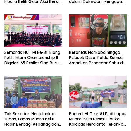
Muara Beliti Gelar Aksi Bersih
dalam Dakwaan: Mengapa
Kemerdekaan
Tak Jadi Terdakwa?
Semarak HUT RI ke-81, Elang
Berantas Narkoba hingga
Putih Intern Championship II
Pelosok Desa, Polda Sumsel
Digelar, 65 Pesilat Siap Buru
Amankan Pengedar Sabu di
Prestasi Menuju Porprov
Musi Rawas
2027
Tak Sekadar Menjalankan
Porseni HUT ke-81 RI di Lapas
Tugas, Lapas Muara Beliti
Muara Beliti Resmi Dibuka,
Hadir Berbagi Kebahagiaan
Kalapas Herdianto Tekankan
untuk Anak Panti Asuhan
Sportivitas dan Pembinaan