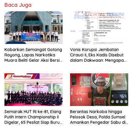
Baca Juga
Kobarkan Semangat Gotong
Vonis Korupsi Jembatan
Royong, Lapas Narkotika
Cirauci II, Eks Kadis Disebut
Muara Beliti Gelar Aksi Bersih
dalam Dakwaan: Mengapa
Kemerdekaan
Tak Jadi Terdakwa?
Semarak HUT RI ke-81, Elang
Berantas Narkoba hingga
Putih Intern Championship II
Pelosok Desa, Polda Sumsel
Digelar, 65 Pesilat Siap Buru
Amankan Pengedar Sabu di
Prestasi Menuju Porprov
Musi Rawas