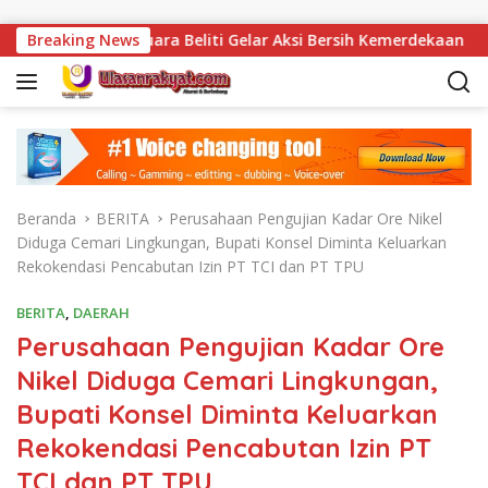
Langsung ke konten
ka Muara Beliti Gelar Aksi Bersih Kemerdekaan
Breaking News
Vonis
Beranda
BERITA
Perusahaan Pengujian Kadar Ore Nikel
Diduga Cemari Lingkungan, Bupati Konsel Diminta Keluarkan
Rekokendasi Pencabutan Izin PT TCI dan PT TPU
BERITA
,
DAERAH
Perusahaan Pengujian Kadar Ore
Nikel Diduga Cemari Lingkungan,
Bupati Konsel Diminta Keluarkan
Rekokendasi Pencabutan Izin PT
TCI dan PT TPU