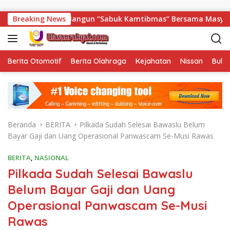
Langsung ke konten
 Beliti Bangun “Sabuk Kamtibmas” Bersama Masyarakat
Breaking News
Berita Otomotif
Berita Olahraga
Kejahatan
Nissan
Bulut
Beranda
BERITA
Pilkada Sudah Selesai Bawaslu Belum
Bayar Gaji dan Uang Operasional Panwascam Se-Musi Rawas
BERITA
,
NASIONAL
Pilkada Sudah Selesai Bawaslu
Belum Bayar Gaji dan Uang
Operasional Panwascam Se-Musi
Rawas