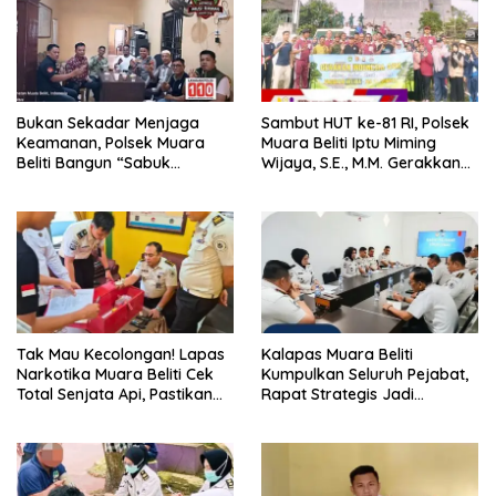
Bukan Sekadar Menjaga
Sambut HUT ke-81 RI, Polsek
Keamanan, Polsek Muara
Muara Beliti Iptu Miming
Beliti Bangun “Sabuk
Wijaya, S.E., M.M. Gerakkan
Kamtibmas” Bersama
Gotong Royong: Lingkungan
Masyarakat
Bersih, Warga Nyaman.
Tak Mau Kecolongan! Lapas
Kalapas Muara Beliti
Narkotika Muara Beliti Cek
Kumpulkan Seluruh Pejabat,
Total Senjata Api, Pastikan
Rapat Strategis Jadi
Pengamanan Selalu Siaga 24
Langkah Nyata Perkuat
Jam
Keamanan dan Tingkatkan
Pelayanan Pemasyarakatan