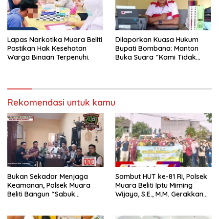
Lapas Narkotika Muara Beliti
Dilaporkan Kuasa Hukum
Pastikan Hak Kesehatan
Bupati Bombana: Manton
Warga Binaan Terpenuhi.
Buka Suara “Kami Tidak
Pernah Menutup Ruang Hak
Jawab”.
Rekomendasi untuk kamu
Bukan Sekadar Menjaga
Sambut HUT ke-81 RI, Polsek
Keamanan, Polsek Muara
Muara Beliti Iptu Miming
Beliti Bangun “Sabuk
Wijaya, S.E., M.M. Gerakkan
Kamtibmas” Bersama
Gotong Royong: Lingkungan
Masyarakat
Bersih, Warga Nyaman.