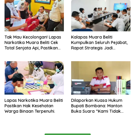
Tak Mau Kecolongan! Lapas
Kalapas Muara Beliti
Narkotika Muara Beliti Cek
Kumpulkan Seluruh Pejabat,
Total Senjata Api, Pastikan
Rapat Strategis Jadi
Pengamanan Selalu Siaga 24
Langkah Nyata Perkuat
Jam
Keamanan dan Tingkatkan
Pelayanan Pemasyarakatan
Lapas Narkotika Muara Beliti
Dilaporkan Kuasa Hukum
Pastikan Hak Kesehatan
Bupati Bombana: Manton
Warga Binaan Terpenuhi.
Buka Suara “Kami Tidak
Pernah Menutup Ruang Hak
Jawab”.